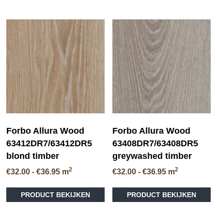
Forbo Allura Wood
Forbo Allura Wood
63408DR7/63408DR5
63412DR7/63412DR5
greywashed timber
blond timber
2
2
Prijsklasse:
Prijsklasse:
€
32.00
-
€
36.95
m
€
32.00
-
€
36.95
m
€32.00
€32.00
Di
Dit
tot
tot
PRODUCT BEKIJKEN
PRODUCT BEKIJKEN
pr
product
€36.95
€36.95
he
heeft
me
meerdere