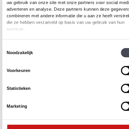
D
uw gebruik van onze site met onze partners voor social medi
variaties.
op
adverteren en analyse. Deze partners kunnen deze gegeven
Deze
ka
optie
combineren met andere informatie die u aan ze heeft verstrek
ge
kan
die ze hebben verzameld op basis van uw gebruik van hun
wo
gekozen
services.
op
worden
de
op
pr
de
Toestemmingsselectie
productpagina
Noodzakelijk
Forbo Allura Wood
Forbo Allura Wood
Voorkeuren
60374DR7/60374DR5
60356DR7/60356DR5/60
natural collage oak
grey autumn oak
Statistieken
2
2
Prijsklasse:
Prijsklasse:
€
32.00
-
€
36.95
m
€
27.00
-
€
36.95
m
€32.00
€27.00
Dit
Di
tot
tot
PRODUCT BEKIJKEN
PRODUCT BEKIJKEN
product
pr
Marketing
€36.95
€36.95
heeft
he
meerdere
me
variaties.
va