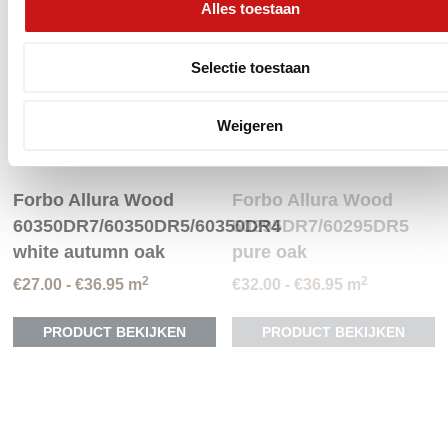
Deze
D
Alles toestaan
optie
op
kan
ka
gekozen
ge
Selectie toestaan
worden
wo
op
op
Weigeren
de
de
productpagina
pr
Forbo Allura Wood
Forbo Allura Wood
60350DR7/60350DR5/60350DR4
60295DR7/60295DR5
white autumn oak
pure oak
2
2
Prijsklasse:
Prijsklasse:
€
27.00
-
€
36.95
m
€
32.00
-
€
36.95
m
€27.00
€32.00
Dit
Di
tot
tot
PRODUCT BEKIJKEN
PRODUCT BEKIJKEN
product
pr
€36.95
€36.95
heeft
he
meerdere
me
variaties.
va
Deze
D
optie
op