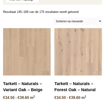
Gesorteerd
Resultaat 145–168 van de 175 resultaten wordt getoond
op
nieuwste
Tarkett – Naturals –
Tarkett – Naturals –
Variant Oak – Beige
Forest Oak – Natural
2
2
Prijsklasse:
Prijsklasse:
€
34.50
-
€
39.60
m
€
34.50
-
€
39.60
m
€34.50
€34.50
Dit
Di