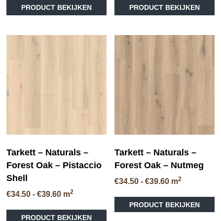
tot
tot
PRODUCT BEKIJKEN
PRODUCT BEKIJKEN
product
pr
€39.60
€39.60
heeft
he
meerdere
me
variaties.
va
Deze
D
optie
op
kan
ka
gekozen
ge
worden
wo
op
op
de
de
productpagina
pr
Tarkett – Naturals –
Tarkett – Naturals –
Forest Oak – Pistaccio
Forest Oak – Nutmeg
Shell
2
Prijsklasse:
€
34.50
-
€
39.60
m
€34.50
2
Prijsklasse:
€
34.50
-
€
39.60
m
Di
tot
€34.50
PRODUCT BEKIJKEN
pr
Dit
€39.60
tot
he
PRODUCT BEKIJKEN
product