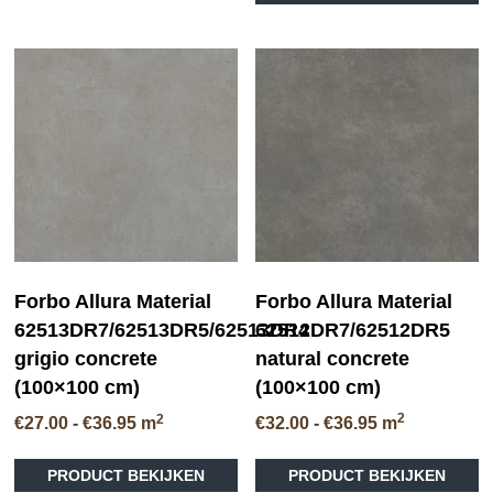
€36.95
meerdere
variaties.
Deze
optie
kan
gekozen
worden
op
de
productpagina
Forbo Allura Material
Forbo Allura Material
62512DR7/62512DR5
62513DR7/62513DR5/62513DR4
natural concrete
grigio concrete
(100×100 cm)
(100×100 cm)
2
2
Prijsklasse:
Prijsklasse:
€
32.00
-
€
36.95
m
€
27.00
-
€
36.95
m
€32.00
€27.00
tot
tot
PRODUCT BEKIJKEN
PRODUCT BEKIJKEN
€36.95
€36.95