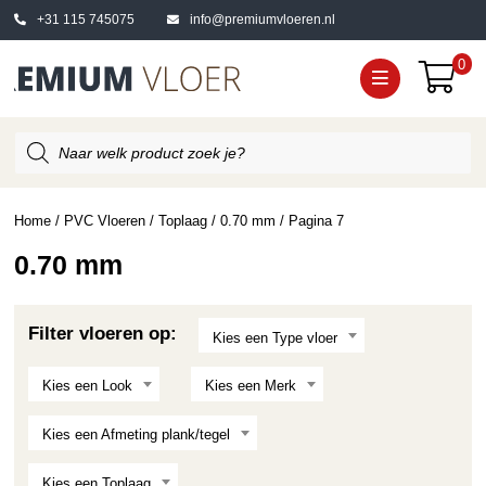
+31 115 745075
info@premiumvloeren.nl
0
Producten
zoeken
Home
/
PVC Vloeren
/
Toplaag
/
0.70 mm
/ Pagina 7
0.70 mm
Filter vloeren op:
Kies een Type vloer
Kies een Look
Kies een Merk
Kies een Afmeting plank/tegel
Kies een Toplaag