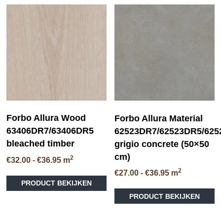
va
variaties.
D
Deze
op
optie
ka
kan
ge
gekozen
wo
worden
op
op
de
de
pr
productpagina
Forbo Allura Wood
Forbo Allura Material
63406DR7/63406DR5
62523DR7/62523DR5/62
bleached timber
grigio concrete (50×50
cm)
2
Prijsklasse:
€
32.00
-
€
36.95
m
€32.00
2
Prijsklasse:
€
27.00
-
€
36.95
m
Dit
tot
€27.00
PRODUCT BEKIJKEN
product
Di
€36.95
tot
heeft
PRODUCT BEKIJKEN
pr
€36.95
meerdere
he
variaties.
me