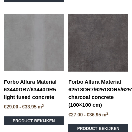
€39.60
me
heeft
va
meerdere
D
variaties.
op
Deze
ka
optie
ge
kan
wo
gekozen
op
worden
de
op
pr
de
productpagina
Forbo Allura Material
Forbo Allura Material
63440DR7/63440DR5
62518DR7/62518DR5/62
light fused concrete
charcoal concrete
(100×100 cm)
2
Prijsklasse:
€
29.00
-
€
33.95
m
€29.00
2
Prijsklasse:
€
27.00
-
€
36.95
m
Dit
tot
€27.00
PRODUCT BEKIJKEN
product
€33.95
tot
heeft
PRODUCT BEKIJKEN