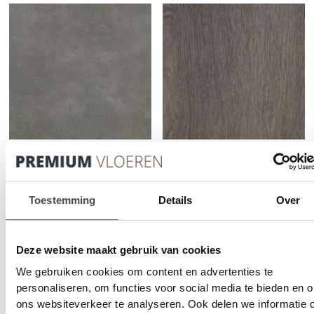
Deze
va
optie
D
kan
op
gekozen
ka
worden
ge
op
wo
de
op
productpagina
de
pr
Forbo Allura Material
Forbo Allura Wood
62522DR7/62522DR5/62522DR4
60375DR7/60375DR5
natural concrete (50×50
grey collage oak
Toestemming
Details
Over
cm)
2
Prijsklasse:
€
32.00
-
€
36.95
m
€32.00
2
Prijsklasse:
€
27.00
-
€
36.95
m
Di
Deze website maakt gebruik van cookies
tot
€27.00
PRODUCT BEKIJKEN
pr
Dit
€36.95
tot
We gebruiken cookies om content en advertenties te
he
PRODUCT BEKIJKEN
product
€36.95
personaliseren, om functies voor social media te bieden en 
me
heeft
va
ons websiteverkeer te analyseren. Ook delen we informatie 
meerdere