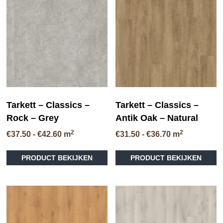
Deze
D
optie
op
kan
ka
gekozen
ge
worden
wo
op
op
de
de
productpagina
pr
Tarkett – Classics –
Tarkett – Classics –
Rock – Grey
Antik Oak – Natural
2
2
Prijsklasse:
Prijsklasse:
€
37.50
-
€
42.60
m
€
31.50
-
€
36.70
m
€37.50
€31.50
Dit
Di
tot
tot
PRODUCT BEKIJKEN
PRODUCT BEKIJKEN
product
pr
€42.60
€36.70
heeft
he
meerdere
me
variaties.
va
Deze
D
optie
op
kan
ka