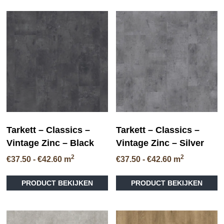
meerdere
me
variaties.
va
Deze
D
optie
op
kan
ka
gekozen
ge
worden
wo
op
op
de
de
productpagina
pr
Tarkett – Classics –
Tarkett – Classics –
Vintage Zinc – Black
Vintage Zinc – Silver
2
2
Prijsklasse:
Prijsklasse:
€
37.50
-
€
42.60
m
€
37.50
-
€
42.60
m
€37.50
€37.50
Dit
Di
tot
tot
PRODUCT BEKIJKEN
PRODUCT BEKIJKEN
product
pr
€42.60
€42.60
heeft
he
meerdere
me
variaties.
va