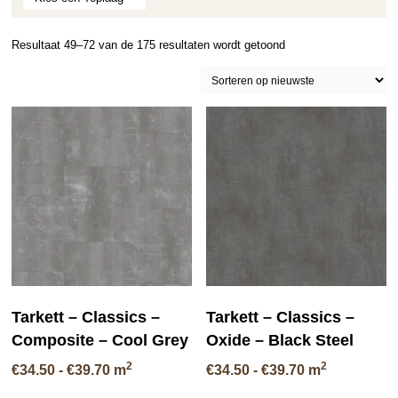
Gesorteerd
Resultaat 49–72 van de 175 resultaten wordt getoond
op
nieuwste
Tarkett – Classics –
Tarkett – Classics –
Composite – Cool Grey
Oxide – Black Steel
2
2
Prijsklasse:
Prijsklasse:
€
34.50
-
€
39.70
m
€
34.50
-
€
39.70
m
€34.50
€34.50
Dit
Di