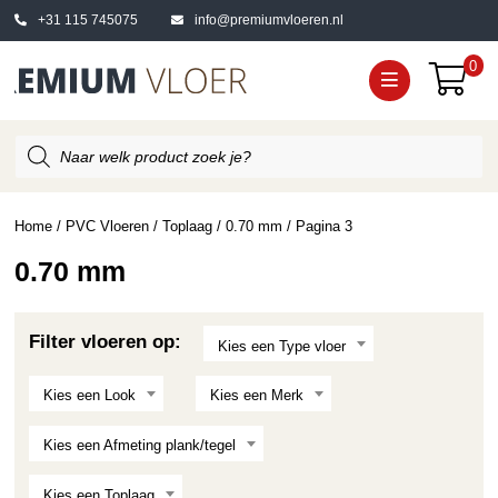
+31 115 745075
info@premiumvloeren.nl
0
Producten
zoeken
Home
/
PVC Vloeren
/
Toplaag
/
0.70 mm
/ Pagina 3
0.70 mm
Filter vloeren op:
Kies een Type vloer
Kies een Look
Kies een Merk
Kies een Afmeting plank/tegel
Kies een Toplaag