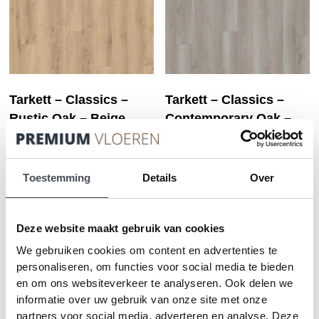
worden
wo
op
op
de
de
productpagina
pr
Tarkett – Classics –
Tarkett – Classics –
Rustic Oak – Beige
Contemporary Oak –
Grey
2
Prijsklasse:
€
31.50
-
€
36.70
m
€31.50
2
Prijsklasse:
€
31.50
-
€
36.70
m
Dit
tot
€31.50
PRODUCT BEKIJKEN
product
Toestemming
Details
Over
Di
€36.70
tot
heeft
PRODUCT BEKIJKEN
pr
€36.70
meerdere
he
variaties.
me
Deze website maakt gebruik van cookies
Deze
va
We gebruiken cookies om content en advertenties te
optie
D
kan
personaliseren, om functies voor social media te bieden
op
gekozen
en om ons websiteverkeer te analyseren. Ook delen we
ka
worden
informatie over uw gebruik van onze site met onze
ge
op
wo
partners voor social media, adverteren en analyse. Deze