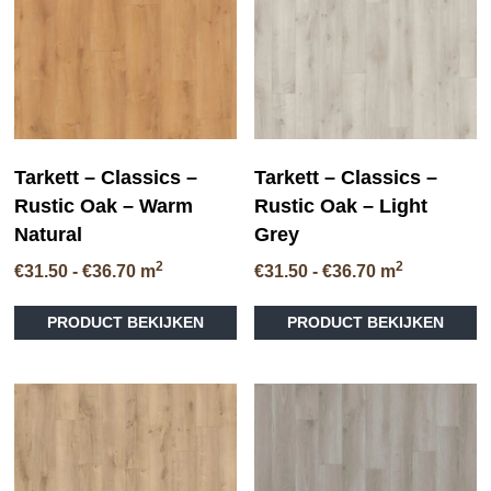
gekozen
ge
worden
wo
op
op
de
de
productpagina
pr
Tarkett – Classics –
Tarkett – Classics –
Rustic Oak – Warm
Rustic Oak – Light
Natural
Grey
2
2
Prijsklasse:
Prijsklasse:
€
31.50
-
€
36.70
m
€
31.50
-
€
36.70
m
€31.50
€31.50
Dit
Di
tot
tot
PRODUCT BEKIJKEN
PRODUCT BEKIJKEN
product
pr
€36.70
€36.70
heeft
he
meerdere
me
variaties.
va
Deze
D
optie
op
kan
ka
gekozen
ge