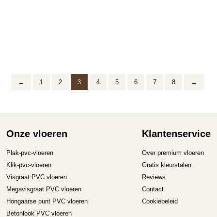
2
2
Prijsklasse:
Prijsklasse:
€
31.50
-
€
36.70
m
€
31.50
-
€
36.70
m
€31.50
€31.50
tot
tot
€36.70
€36.70
←
1
2
3
4
5
6
7
8
→
Onze vloeren
Klantenservice
Plak-pvc-vloeren
Over premium vloeren
Klik-pvc-vloeren
Gratis kleurstalen
Visgraat PVC vloeren
Reviews
Megavisgraat PVC vloeren
Contact
Hongaarse punt PVC vloeren
Cookiebeleid
Betonlook PVC vloeren