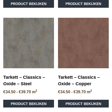
tot
tot
PRODUCT BEKIJKEN
PRODUCT BEKIJKEN
product
pr
€39.70
€39.70
heeft
he
meerdere
me
variaties.
va
Deze
D
optie
op
kan
ka
gekozen
ge
worden
wo
op
op
de
de
productpagina
pr
Tarkett – Classics –
Tarkett – Classics –
Oxide – Steel
Oxide – Copper
2
2
Prijsklasse:
Prijsklasse:
€
34.50
-
€
39.70
m
€
34.50
-
€
39.70
m
€34.50
€34.50
Dit
Di
tot
tot
PRODUCT BEKIJKEN
PRODUCT BEKIJKEN
product
pr
€39.70
€39.70
heeft
he