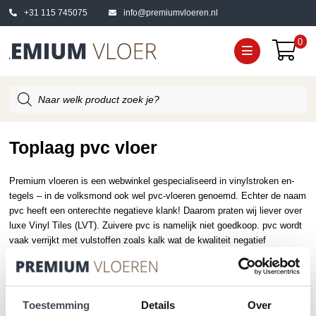
+31 115 745075
info@premiumvloeren.nl
0
Producten
zoeken
Toplaag pvc vloer
Premium vloeren is een webwinkel gespecialiseerd in vinylstroken en-
tegels – in de volksmond ook wel pvc-vloeren genoemd. Echter de naam
pvc heeft een onterechte negatieve klank! Daarom praten wij liever over
luxe Vinyl Tiles (LVT). Zuivere pvc is namelijk niet goedkoop. pvc wordt
vaak verrijkt met vulstoffen zoals kalk wat de kwaliteit negatief
beïnvloed. Elke LVT vloer is voorzien van een beschermlaag. Deze
beschermlaag bestaat in verschillende diktes. Onze fabrikanten werken
met de volgende diktes:
Toestemming
Details
Over
0.40mm toplaag geschikt voor particulier gebruik.