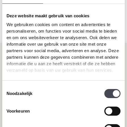
0.55mm toplaag geschikt voor project gebruik/zwaar particulier gebruik.
0.70mm toplaag intensief project gebruik.
Deze website maakt gebruik van cookies
1.00mm toplaag zwaar intensief project gebruik.
We gebruiken cookies om content en advertenties te
personaliseren, om functies voor social media te bieden
en om ons websiteverkeer te analyseren. Ook delen we
informatie over uw gebruik van onze site met onze
partners voor social media, adverteren en analyse. Deze
Onze vloeren
Klantenservice
partners kunnen deze gegevens combineren met andere
informatie die u aan ze heeft verstrekt of die ze hebben
Plak-pvc-vloeren
Over premium vloeren
verzameld op basis van uw gebruik van hun services.
Klik-pvc-vloeren
Gratis kleurstalen
Visgraat PVC vloeren
Reviews
Toestemmingsselectie
Megavisgraat PVC vloeren
Contact
Noodzakelijk
Hongaarse punt PVC vloeren
Cookiebeleid
Betonlook PVC vloeren
Houtlook PVC vloeren
Voorkeuren
Steenlook PVC vloeren