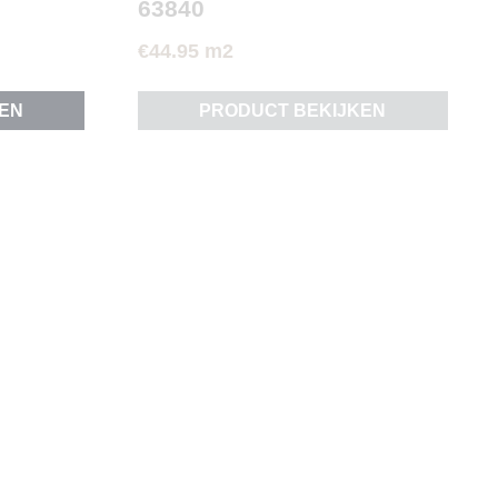
63840
€
44.95
m2
EN
PRODUCT BEKIJKEN
CLICK VLOER