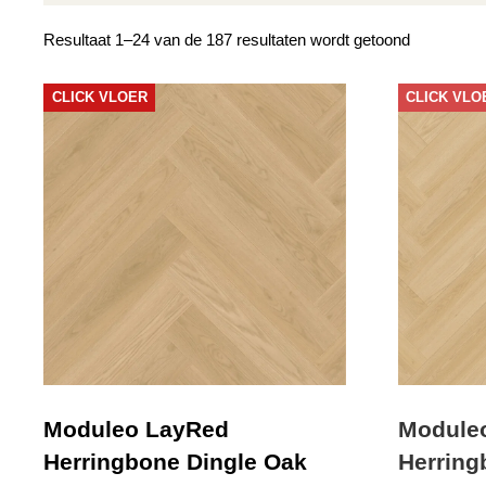
Gesorteer
Resultaat 1–24 van de 187 resultaten wordt getoond
op
nieuwste
CLICK VLOER
CLICK VLO
Moduleo LayRed
Module
Herringbone Dingle Oak
Herring