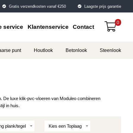
Gratis verzendkosten vanaf €250
Laagste prijs garantie
0
 service
Klantenservice
Contact
aarse punt
Houtlook
Betonlook
Steenlook
n. De luxe klik-pvc-vloeren van Moduleo combineren
jl in huis.
ng plank/tegel
Kies een Toplaag