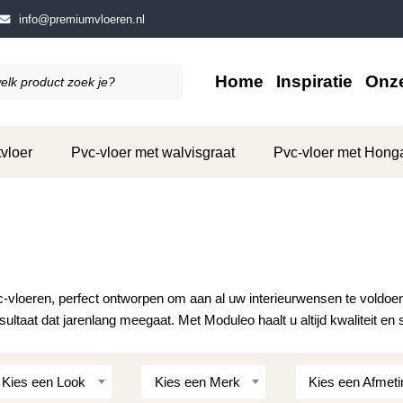
info@premiumvloeren.nl
Home
Inspiratie
Onze
vloer
Pvc-vloer met walvisgraat
Pvc-vloer met Hong
-vloeren, perfect ontworpen om aan al uw interieurwensen te voldoe
taat dat jarenlang meegaat. Met Moduleo haalt u altijd kwaliteit en sti
Kies een Look
Kies een Merk
Kies een Afmeti