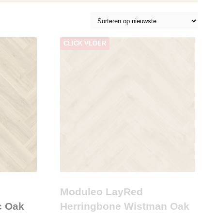
CLICK VLOER
Moduleo LayRed
c Oak
Herringbone Wistman Oak