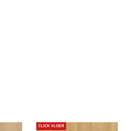
€
44.95
m2
CLICK VLOER