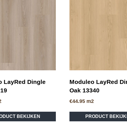
 LayRed Dingle
Moduleo LayRed Di
219
Oak 13340
2
€
44.95
m2
ODUCT BEKIJKEN
PRODUCT BEKIJK