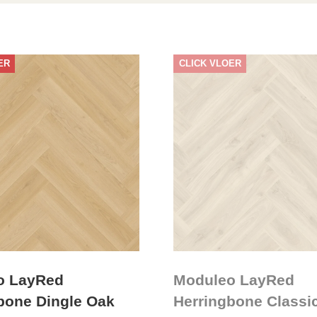
d
ER
CLICK VLOER
o LayRed
Moduleo LayRed
bone Dingle Oak
Herringbone Classi