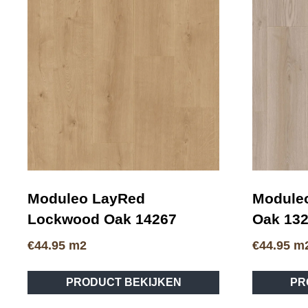
Moduleo LayRed
Moduleo
Lockwood Oak 14267
Oak 13
€
44.95
m2
€
44.95
m
PRODUCT BEKIJKEN
PR