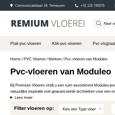
Communicatielaan 19, Terneuzen
+31 115 745075
Producten
zoeken
Plak-pvc-vloeren
Klik-pvc-vloeren
Pvc-visgraat
Home
/
PVC Vloeren
/
Merken
/ Pvc-vloeren van Moduleo
Pvc-vloeren van Moduleo
Bij Premium Vloeren vindt u een ruim assortiment Moduleo-pvc
natuurlijke inspiratie met geavanceerde technieken voor een resul
Lees meer
Filter vloeren op:
Kies een Type vloer