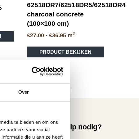
62518DR7/62518DR5/62518DR4
5
charcoal concrete
(100×100 cm)
Dit
2
Prijsklasse:
€
27.00
-
€
36.95
m
N
product
€27.00
heeft
tot
meerdere
PRODUCT BEKIJKEN
€36.95
variaties.
Deze
optie
kan
gekozen
Over
worden
op
de
productpagina
 media te bieden en om ons
vice
Hulp nodig?
ze partners voor social
nformatie die u aan ze heeft