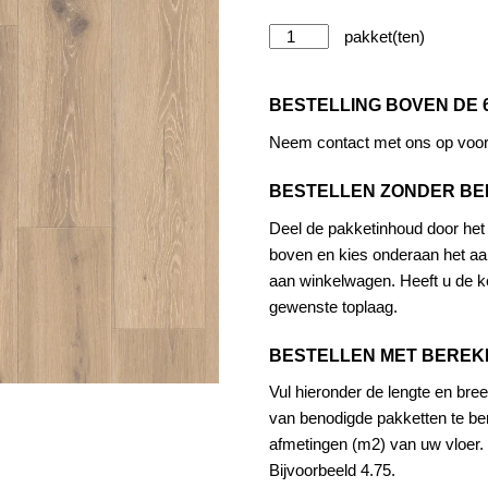
Tarkett
-
Alternative:
Naturals
BESTELLING BOVEN DE 
-
Forest
Neem contact met ons op voor 
Oak
BESTELLEN ZONDER B
-
Nutmeg
Deel de pakketinhoud door het a
aantal
boven en kies onderaan het aan
aan winkelwagen. Heeft u de ke
gewenste toplaag.
BESTELLEN MET BERE
Vul hieronder de lengte en bree
van benodigde pakketten te be
afmetingen (m2) van uw vloer. 
Bijvoorbeeld 4.75.