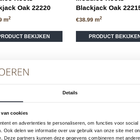
kjack Oak 22220
Blackjack Oak 2221
2
2
9
m
€
38.99
m
Dit
PRODUCT BEKIJKEN
PRODUCT BEKIJKE
product
heeft
meerdere
variaties.
Deze
optie
kan
gekozen
Details
worden
op
de
 van cookies
productpagina
ent en advertenties te personaliseren, om functies voor social
vice
Merken
Ser
. Ook delen we informatie over uw gebruik van onze site met on
e. Deze partners kunnen deze gegevens combineren met andere i