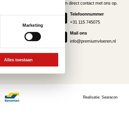
nmaken
Neem direct contact met ons op.
oer laten leggen
Telefoonnummer
g pvc vloer
+31 115 745075
Marketing
 pvc
Mail ons
info@premiumvloeren.nl
Alles toestaan
Realisatie:
Searacon