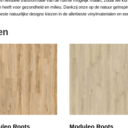
e een flexibele transformatie van de ruimte mogelijk maakt, zodat we
n heeft voor gezondheid en milieu. Dankzij onze op de natuur geïnspir
este natuurlijke designs kiezen in de allerbeste vinylmaterialen en een 
en
leo Roots
Moduleo Roots