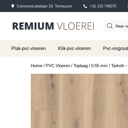
Communicatielaan 19, Terneuzen
+31 115 745075
Producten
zoeken
Plak-pvc-vloeren
Klik-pvc-vloeren
Pvc-visgraat
Home
/
PVC Vloeren
/
Toplaag
/
0.55 mm
/ Tarkett 