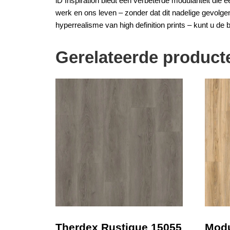
iD Inspiration biedt een verbeterde modulariteit di
werk en ons leven – zonder dat dit nadelige gevolge
hyperrealisme van high definition prints – kunt u de b
Gerelateerde product
Therdex Rustique 15055
Modu