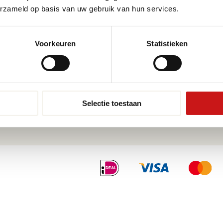
eren
Pvc-vloeren van Forbo
Schoo
erzameld op basis van uw gebruik van hun services.
Pvc-vloeren van Moduleo
Pvc-vl
Pvc-vloeren van Tarkett
Toplaa
Voorkeuren
Statistieken
Therdex
Wat is
Designflooring
Selectie toestaan