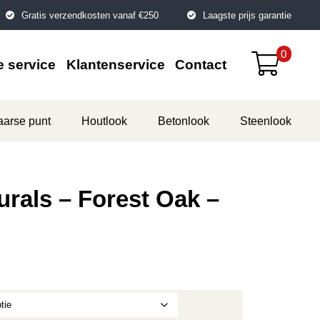
Gratis verzendkosten vanaf €250
Laagste prijs garantie
0
 service
Klantenservice
Contact
aarse punt
Houtlook
Betonlook
Steenlook
urals – Forest Oak –