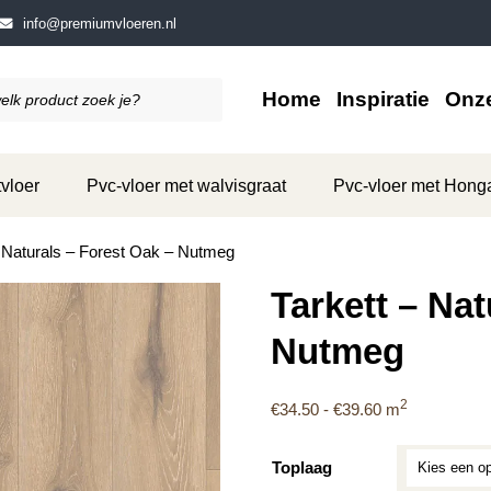
info@premiumvloeren.nl
Home
Inspiratie
Onze
vloer
Pvc-vloer met walvisgraat
Pvc-vloer met Hong
– Naturals – Forest Oak – Nutmeg
Tarkett – Nat
Nutmeg
2
Prijsklasse:
€
34.50
-
€
39.60
m
€34.50
tot
Toplaag
€39.60