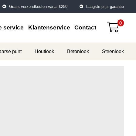
Gratis verzendkosten vanaf €250
Laagste prijs garantie
0
 service
Klantenservice
Contact
aarse punt
Houtlook
Betonlook
Steenlook