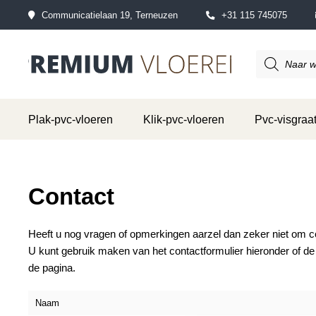
Communicatielaan 19, Terneuzen
+31 115 745075
Producten
zoeken
Plak-pvc-vloeren
Klik-pvc-vloeren
Pvc-visgraat
Contact
Heeft u nog vragen of opmerkingen aarzel dan zeker niet om 
U kunt gebruik maken van het contactformulier hieronder of 
de pagina.