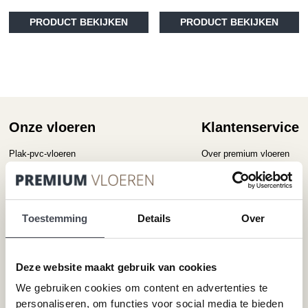
Dit
PRODUCT BEKIJKEN
PRODUCT BEKIJKEN
product
heeft
meerdere
variaties.
Deze
optie
kan
gekozen
Onze vloeren
Klantenservice
worden
op
Plak-pvc-vloeren
Over premium vloeren
de
Klik-pvc-vloeren
Gratis kleurstalen
productpagina
Visgraat PVC vloeren
Reviews
Megavisgraat PVC vloeren
Contact
Toestemming
Details
Over
Hongaarse punt PVC vloeren
Cookiebeleid
Betonlook PVC vloeren
Houtlook PVC vloeren
Deze website maakt gebruik van cookies
Steenlook PVC vloeren
We gebruiken cookies om content en advertenties te
personaliseren, om functies voor social media te bieden