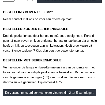
-
Alternative:
Naturals
BESTELLING BOVEN DE 60M2?
-
Variant
Neem contact met ons op voor een offerte op maat.
Oak
-
BESTELLEN ZONDER BEREKENMODULE
Beige
Deel de pakketinhoud door het aantal m2 dat u nodig heeft. Rond dit
aantal
getal af naar boven en kies onderaan het aantal pakketen dat u nodig
heeft en klik op toevoegen aan winkelwagen. Heeft u de keuze uit
verschillende toplagen? Kies dan eerst de gewenste toplaag.
BESTELLEN MET BEREKENMODULE
Vul hieronder de lengte en breedte (meters) in van de ruimte om het
totaal aantal van benodigde pakketten te berekeken. Bij het invoeren
van de gewenste afmetingen (m2) van uw vloer. Gebruik een . als u
decimalen wilt gebruiken. Bijvoorbeeld 4.75.
De verwachte levertijden van onze vloeren zijn 2 tot 5 werkdagen.