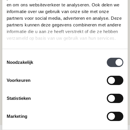
Merken
Service
en om ons websiteverkeer te analyseren. Ook delen we
informatie over uw gebruik van onze site met onze
Pvc-vloeren van Forbo
Schoonmaken
partners voor social media, adverteren en analyse. Deze
Pvc-vloeren van Moduleo
Pvc-vloer laten leggen
partners kunnen deze gegevens combineren met andere
Pvc-vloeren van Tarkett
Toplaag pvc vloer
informatie die u aan ze heeft verstrekt of die ze hebben
verzameld op basis van uw gebruik van hun services.
Therdex
Wat is pvc
Designflooring
Toestemmingsselectie
Noodzakelijk
Hulp nodig?
Neem direct contact met ons op.
Voorkeuren
Telefoonnummer
+31 115 745075
Statistieken
Mail ons
info@premiumvloeren.nl
Marketing