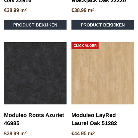
Oak 22916
Blackjack Oak 22220
2
2
€
38.99
m
€
38.99
m
Dit
Di
PRODUCT BEKIJKEN
PRODUCT BEKIJKEN
product
pr
heeft
he
meerdere
me
variaties.
va
CLICK VLOER
Deze
D
optie
op
kan
ka
gekozen
ge
worden
wo
op
op
de
de
productpagina
pr
Moduleo Roots Azuriet
Moduleo LayRed
46985
Laurel Oak 51282
2
€
38.99
m
€
44.95
m2