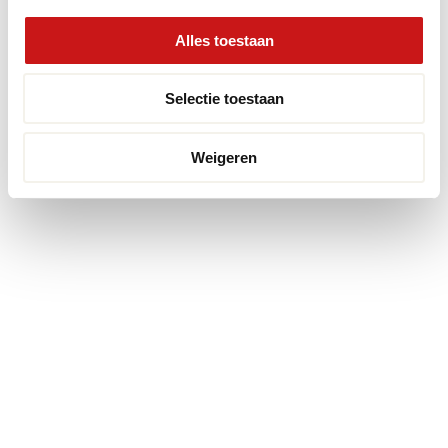
© 2026 Premium Vloeren
/
Privacy verklaring
/
Voorwaarden
/
Alles toestaan
Realisatie:
Searacon
Selectie toestaan
Weigeren