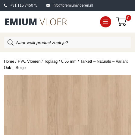
+31 115 745075
info@premiumvloeren.nl
0
Producten
zoeken
Home
/
PVC Vloeren
/
Toplaag
/
0.55 mm
/ Tarkett – Naturals – Variant
Oak – Beige