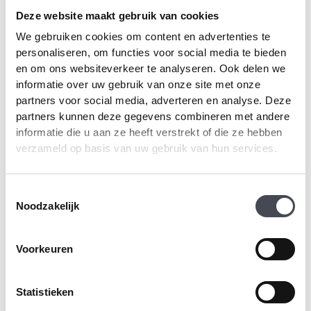
productpagina
pr
Deze website maakt gebruik van cookies
We gebruiken cookies om content en advertenties te
Moduleo Roots Classic
Moduleo Roots
personaliseren, om functies voor social media te bieden
Oak 24235
Blackjack Oak 22937
en om ons websiteverkeer te analyseren. Ook delen we
informatie over uw gebruik van onze site met onze
2
2
€
38.99
m
€
38.99
m
partners voor social media, adverteren en analyse. Deze
Dit
Di
partners kunnen deze gegevens combineren met andere
PRODUCT BEKIJKEN
PRODUCT BEKIJKEN
product
pr
informatie die u aan ze heeft verstrekt of die ze hebben
heeft
he
verzameld op basis van uw gebruik van hun services.
meerdere
me
variaties.
va
Deze
D
Toestemmingsselectie
optie
op
Noodzakelijk
kan
ka
gekozen
ge
worden
wo
Voorkeuren
op
op
de
de
productpagina
pr
Statistieken