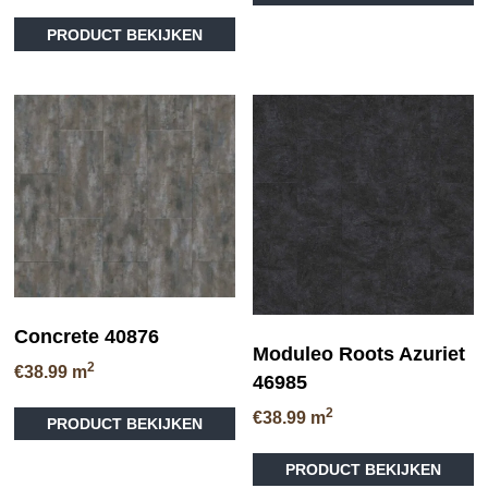
Dit
he
PRODUCT BEKIJKEN
product
me
heeft
va
meerdere
D
variaties.
op
Deze
ka
optie
ge
kan
wo
gekozen
op
worden
de
op
pr
de
productpagina
Concrete 40876
Moduleo Roots Azuriet
2
€
38.99
m
46985
Dit
2
€
38.99
m
PRODUCT BEKIJKEN
product
Di
heeft
PRODUCT BEKIJKEN
pr
meerdere