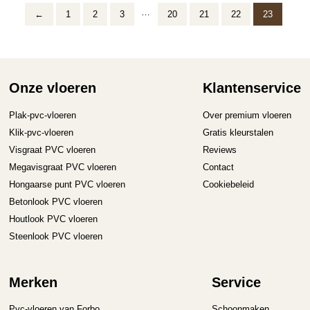
…
Deze
←
1
2
3
20
21
22
23
optie
kan
gekozen
worden
Onze vloeren
Klantenservice
op
de
Plak-pvc-vloeren
Over premium vloeren
productpagina
Klik-pvc-vloeren
Gratis kleurstalen
Visgraat PVC vloeren
Reviews
Megavisgraat PVC vloeren
Contact
Hongaarse punt PVC vloeren
Cookiebeleid
Betonlook PVC vloeren
Houtlook PVC vloeren
Steenlook PVC vloeren
Merken
Service
Pvc-vloeren van Forbo
Schoonmaken