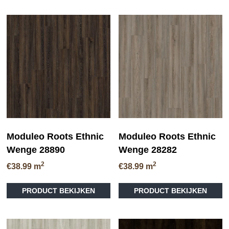
meerdere
me
variaties.
va
Deze
D
optie
op
kan
ka
gekozen
ge
worden
wo
op
op
de
de
productpagina
pr
Moduleo Roots Ethnic
Moduleo Roots Ethnic
Wenge 28890
Wenge 28282
2
2
€
38.99
m
€
38.99
m
Dit
Di
PRODUCT BEKIJKEN
PRODUCT BEKIJKEN
product
pr
heeft
he
meerdere
me
variaties.
va