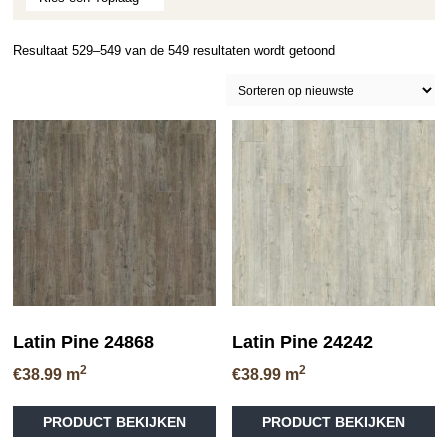
Gesorteerd
Resultaat 529–549 van de 549 resultaten wordt getoond
op
nieuwste
Latin Pine 24868
Latin Pine 24242
2
2
€
38.99
m
€
38.99
m
Dit
Di
PRODUCT BEKIJKEN
PRODUCT BEKIJKEN
product
pr
heeft
he