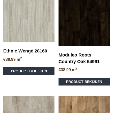
Deze
D
optie
op
kan
ka
gekozen
ge
worden
wo
op
op
de
de
productpagina
pr
Ethnic Wengé 28160
Moduleo Roots
2
€
38.99
m
Country Oak 54991
Dit
2
€
38.99
m
PRODUCT BEKIJKEN
product
Di
heeft
PRODUCT BEKIJKEN
pr
meerdere
he
variaties.
me
Deze
va
optie
D
kan
op
gekozen