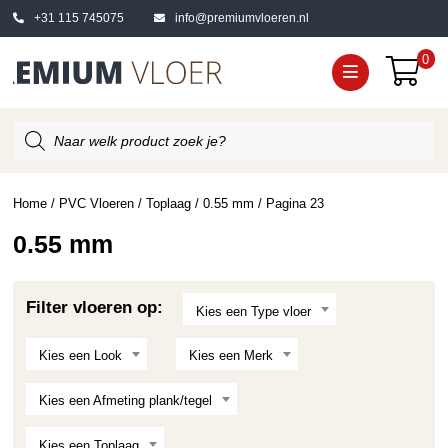
+31 115 745075
info@premiumvloeren.nl
0
Producten
zoeken
Home
/
PVC Vloeren
/
Toplaag
/
0.55 mm
/ Pagina 23
0.55 mm
Filter vloeren op:
Kies een Type vloer
Kies een Look
Kies een Merk
Kies een Afmeting plank/tegel
Kies een Toplaag