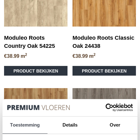
op
de
pr
Moduleo Roots
Moduleo Roots Classic
Country Oak 54225
Oak 24438
2
2
€
38.99
m
€
38.99
m
Dit
Di
PRODUCT BEKIJKEN
PRODUCT BEKIJKEN
product
pr
heeft
he
meerdere
me
variaties.
va
Deze
D
optie
op
kan
ka
gekozen
ge
worden
wo
Toestemming
Details
Over
op
op
de
de