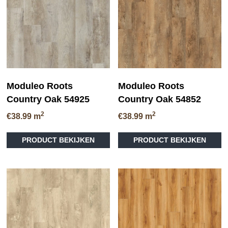
ka
worden
ge
op
wo
de
op
productpagina
de
pr
Moduleo Roots
Moduleo Roots
Country Oak 54925
Country Oak 54852
2
2
€
38.99
m
€
38.99
m
Di
PRODUCT BEKIJKEN
PRODUCT BEKIJKEN
pr
he
me
va
D
op
ka
ge
wo