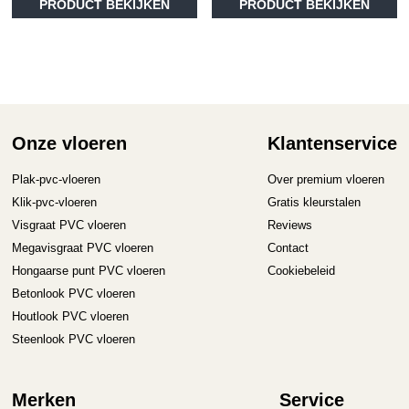
PRODUCT BEKIJKEN
PRODUCT BEKIJKEN
product
pr
heeft
he
meerdere
me
variaties.
va
Deze
D
optie
op
kan
ka
gekozen
ge
Onze vloeren
Klantenservice
worden
wo
op
op
Plak-pvc-vloeren
Over premium vloeren
de
de
Klik-pvc-vloeren
Gratis kleurstalen
productpagina
pr
Visgraat PVC vloeren
Reviews
Megavisgraat PVC vloeren
Contact
Hongaarse punt PVC vloeren
Cookiebeleid
Betonlook PVC vloeren
Houtlook PVC vloeren
Steenlook PVC vloeren
Merken
Service