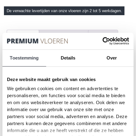
De verwachte levertijden van onze vloeren zijn 2 tot 5 werkdagen.
Beschrijving
Aanvullende informatie
Onderhoud
Staal Bestellen
Toestemming
Details
Over
Beschrijving
2
Aantal vierkante meter per pakket:
3,62m
Deze website maakt gebruik van cookies
We gebruiken cookies om content en advertenties te
Aantal planken per pakket: 14
personaliseren, om functies voor social media te bieden
Afmeting per plank: 19,6cm bij 132cm
en om ons websiteverkeer te analyseren. Ook delen we
Installatiemethode:
Dryback /
Verlijmd
informatie over uw gebruik van onze site met onze
Dikte toplaag:
0,55 mm
partners voor social media, adverteren en analyse. Deze
Vloerverwarming:
ja, max 27 ºC
partners kunnen deze gegevens combineren met andere
informatie die u aan ze heeft verstrekt of die ze hebben
De tropische verweerde
houtlook
van etnisch wengé komt perfect tot