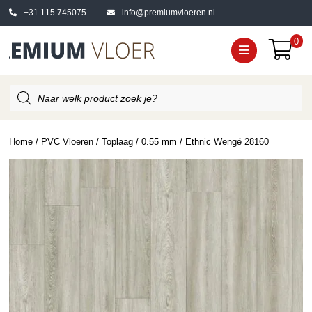
+31 115 745075
info@premiumvloeren.nl
0
Producten
zoeken
Home
/
PVC Vloeren
/
Toplaag
/
0.55 mm
/ Ethnic Wengé 28160