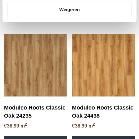
PRODUCT BEKIJKEN
2
€
49.99
m
Weigeren
PRODUCT BEKIJKEN
Moduleo Roots Classic
Moduleo Roots Classic
Oak 24235
Oak 24438
2
2
€
38.99
m
€
38.99
m
Dit
Di