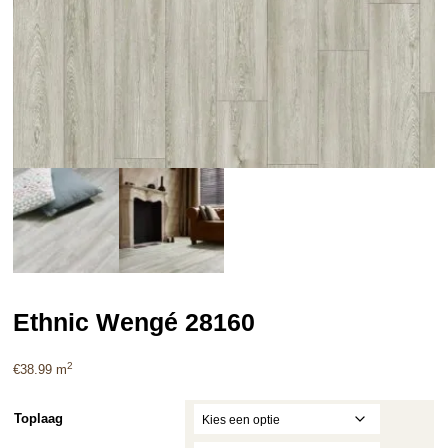
Ethnic Wengé 28160
2
€
38.99
m
Toplaag