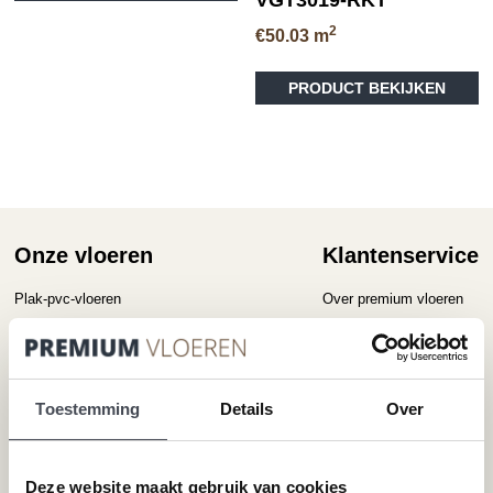
heeft
2
meerdere
€
50.03
m
variaties.
Deze
PRODUCT BEKIJKEN
optie
kan
gekozen
worden
op
de
productpagina
Onze vloeren
Klantenservice
Plak-pvc-vloeren
Over premium vloeren
Klik-pvc-vloeren
Gratis kleurstalen
Visgraat PVC vloeren
Reviews
Megavisgraat PVC vloeren
Contact
Toestemming
Details
Over
Hongaarse punt PVC vloeren
Cookiebeleid
Betonlook PVC vloeren
Houtlook PVC vloeren
Deze website maakt gebruik van cookies
Steenlook PVC vloeren