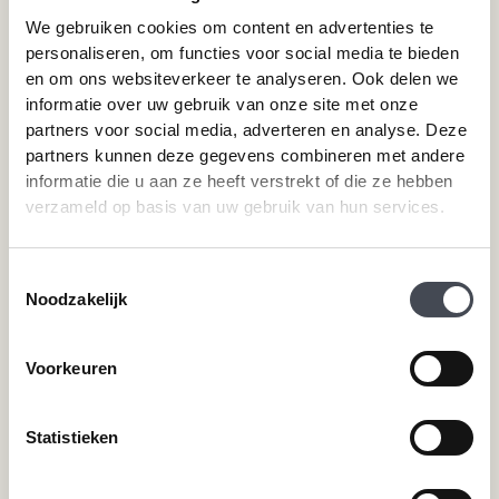
We gebruiken cookies om content en advertenties te
personaliseren, om functies voor social media te bieden
Merken
Service
en om ons websiteverkeer te analyseren. Ook delen we
informatie over uw gebruik van onze site met onze
Pvc-vloeren van Forbo
Schoonmaken
partners voor social media, adverteren en analyse. Deze
Pvc-vloeren van Moduleo
Pvc-vloer laten leggen
partners kunnen deze gegevens combineren met andere
Pvc-vloeren van Tarkett
Toplaag pvc vloer
informatie die u aan ze heeft verstrekt of die ze hebben
Therdex
Wat is pvc
verzameld op basis van uw gebruik van hun services.
Designflooring
Toestemmingsselectie
Hulp nodig?
Noodzakelijk
Neem direct contact met ons op.
Voorkeuren
Telefoonnummer
+31 115 745075
Statistieken
Mail ons
info@premiumvloeren.nl