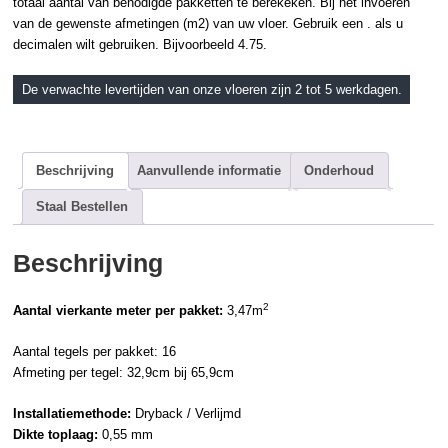
totaal aantal van benodigde pakketten te berekeken. Bij het invoeren
van de gewenste afmetingen (m2) van uw vloer. Gebruik een . als u
decimalen wilt gebruiken. Bijvoorbeeld 4.75.
De verwachte levertijden van onze vloeren zijn 2 tot 5 werkdagen.
Beschrijving
Aanvullende informatie
Onderhoud
Staal Bestellen
Beschrijving
2
Aantal vierkante meter per pakket:
3,47m
Aantal tegels per pakket: 16
Afmeting per tegel: 32,9cm bij 65,9cm
Installatiemethode:
Dryback /
Verlijmd
Dikte toplaag:
0,55 mm