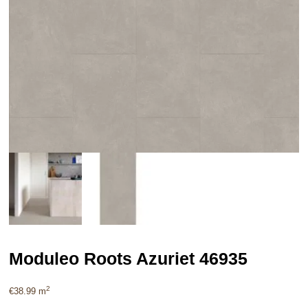
Moduleo Roots Azuriet 46935
2
€
38.99
m