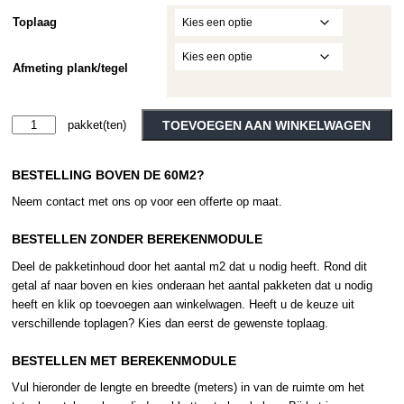
Toplaag
Afmeting plank/tegel
Moduleo
TOEVOEGEN AAN WINKELWAGEN
Roots
Alternative:
Azuriet
BESTELLING BOVEN DE 60M2?
46935
aantal
Neem contact met ons op voor een offerte op maat.
BESTELLEN ZONDER BEREKENMODULE
Deel de pakketinhoud door het aantal m2 dat u nodig heeft. Rond dit
getal af naar boven en kies onderaan het aantal pakketen dat u nodig
heeft en klik op toevoegen aan winkelwagen. Heeft u de keuze uit
verschillende toplagen? Kies dan eerst de gewenste toplaag.
BESTELLEN MET BEREKENMODULE
Vul hieronder de lengte en breedte (meters) in van de ruimte om het