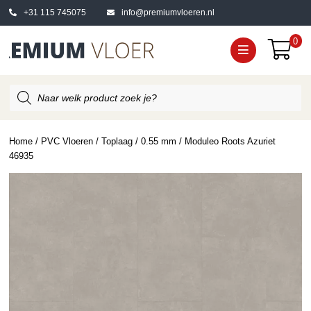
+31 115 745075
info@premiumvloeren.nl
0
Producten
zoeken
Home
/
PVC Vloeren
/
Toplaag
/
0.55 mm
/ Moduleo Roots Azuriet
46935