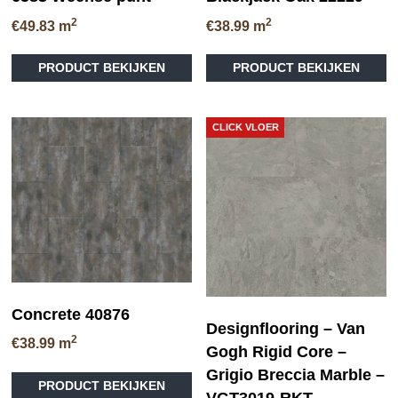
2
2
€
49.83
m
€
38.99
m
Di
PRODUCT BEKIJKEN
PRODUCT BEKIJKEN
pr
he
me
va
CLICK VLOER
D
op
ka
ge
wo
op
de
pr
Concrete 40876
Designflooring – Van
2
€
38.99
m
Gogh Rigid Core –
Dit
Grigio Breccia Marble –
PRODUCT BEKIJKEN
product
VGT3019-RKT