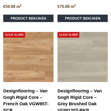
2
2
€
59.88
m
€
70.88
m
PRODUCT BEKIJKEN
PRODUCT BEKIJKEN
CLICK VLOER
CLICK VLOER
Designflooring – Van
Designflooring – Van
Gogh Rigid Core –
Gogh Rigid Core –
French Oak VGW85T-
Grey Brushed Oak
SCB
VGW120T-RKP