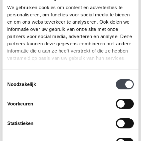
SM-VGW121T-RKP
VGW120T-RKP
We gebruiken cookies om content en advertenties te
2
2
€
70.99
m
€
70.99
m
personaliseren, om functies voor social media te bieden
en om ons websiteverkeer te analyseren. Ook delen we
PRODUCT BEKIJKEN
PRODUCT BEKIJKEN
informatie over uw gebruik van onze site met onze
partners voor social media, adverteren en analyse. Deze
partners kunnen deze gegevens combineren met andere
informatie die u aan ze heeft verstrekt of die ze hebben
verzameld op basis van uw gebruik van hun services.
Toestemmingsselectie
Noodzakelijk
Voorkeuren
Moduleo Roots
Moduleo Roots
Statistieken
Herringbone Blackjack
Herringbone Blackjack
Oak 22229
Oak 22220