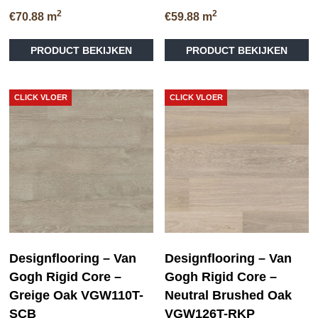
2
2
€
70.88
m
€
59.88
m
PRODUCT BEKIJKEN
PRODUCT BEKIJKEN
CLICK VLOER
CLICK VLOER
Designflooring – Van
Designflooring – Van
Gogh Rigid Core –
Gogh Rigid Core –
Greige Oak VGW110T-
Neutral Brushed Oak
SCB
VGW126T-RKP