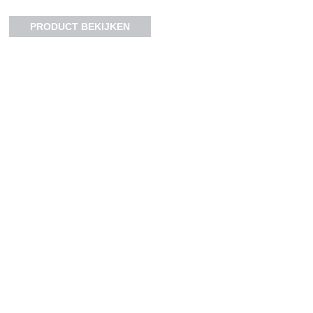
PRODUCT BEKIJKEN
PRODUCT BEKIJKEN
CLICK VLOER
CLICK VLOER
Therdex Rigid Click
Therdex Rigid Click
C10023
C10022
2
2
€
59.88
m
€
59.88
m
PRODUCT BEKIJKEN
PRODUCT BEKIJKEN