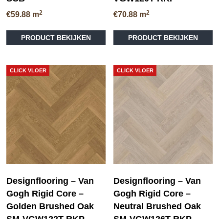
2
2
€
59.88
m
€
70.88
m
PRODUCT BEKIJKEN
PRODUCT BEKIJKEN
CLICK VLOER
CLICK VLOER
Designflooring – Van
Designflooring – Van
Gogh Rigid Core –
Gogh Rigid Core –
Golden Brushed Oak
Neutral Brushed Oak
SM-VGW122T-RKP
SM-VGW126T-RKP