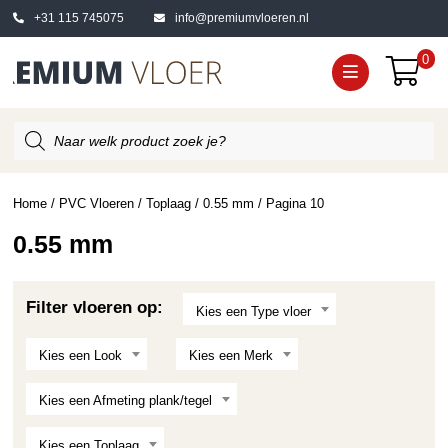
+31 115 745075
info@premiumvloeren.nl
0
Producten
zoeken
Home
/
PVC Vloeren
/
Toplaag
/
0.55 mm
/ Pagina 10
0.55 mm
Filter vloeren op:
Kies een Type vloer
Kies een Look
Kies een Merk
Kies een Afmeting plank/tegel
Kies een Toplaag