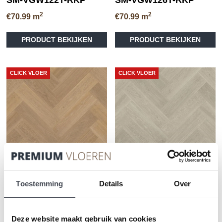
2
2
€
70.99
m
€
70.99
m
PRODUCT BEKIJKEN
PRODUCT BEKIJKEN
CLICK VLOER
CLICK VLOER
Toestemming
Details
Over
Designflooring – Van
Designflooring – Van
Gogh Rigid Core –
Gogh Rigid Core –
Warm Brushed Oak
Grey Brushed Oak SM-
Deze website maakt gebruik van cookies