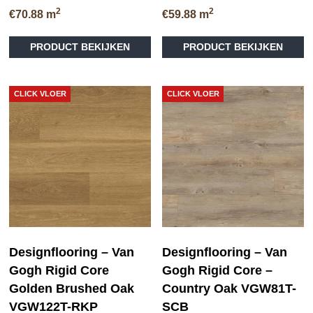
2
2
€
70.88
m
€
59.88
m
PRODUCT BEKIJKEN
PRODUCT BEKIJKEN
CLICK VLOER
CLICK VLOER
Designflooring – Van
Designflooring – Van
Gogh Rigid Core
Gogh Rigid Core –
Golden Brushed Oak
Country Oak VGW81T-
VGW122T-RKP
SCB