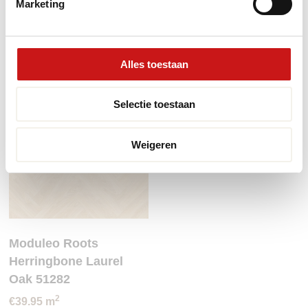
Marketing
2
2
€
39.95
m
€
39.95
m
PRODUCT BEKIJKEN
PRODUCT BEKIJKEN
Alles toestaan
Selectie toestaan
Weigeren
Moduleo Roots
Moduleo Roots
Herringbone Laurel
Herringbone Laurel
Oak 51282
Oak 51229
2
2
€
39.95
m
€
39.95
m