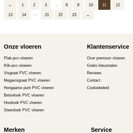
…
←
1
2
3
8
9
10
11
12
…
13
14
21
22
23
→
Onze vloeren
Klantenservice
Plak-pvc-vloeren
Over premium vloeren
Klik-pvc-vloeren
Gratis kleurstalen
Visgraat PVC vloeren
Reviews
Megavisgraat PVC vloeren
Contact
Hongaarse punt PVC vloeren
Cookiebeleid
Betonlook PVC vloeren
Houtlook PVC vloeren
Steenlook PVC vloeren
Merken
Service