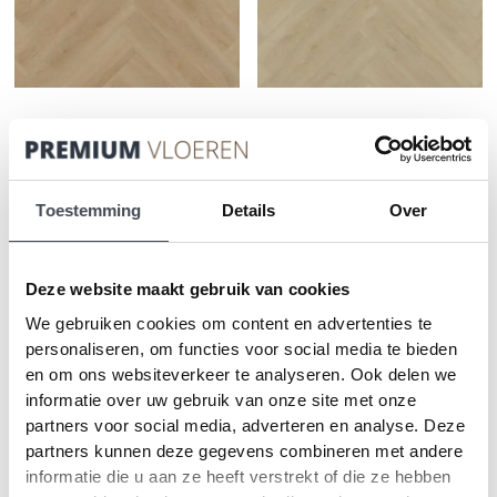
Therdex Rigid Click
Therdex Rigid Click
C7552
C7551
2
2
€
59.95
m
€
59.95
m
Toestemming
Details
Over
PRODUCT BEKIJKEN
PRODUCT BEKIJKEN
Deze website maakt gebruik van cookies
CLICK VLOER
CLICK VLOER
We gebruiken cookies om content en advertenties te
personaliseren, om functies voor social media te bieden
en om ons websiteverkeer te analyseren. Ook delen we
informatie over uw gebruik van onze site met onze
partners voor social media, adverteren en analyse. Deze
partners kunnen deze gegevens combineren met andere
informatie die u aan ze heeft verstrekt of die ze hebben