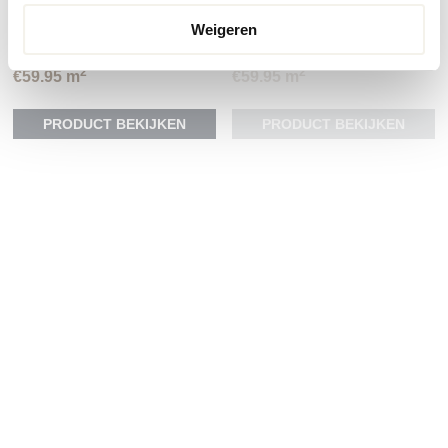
Therdex Rigid Click
Therdex Rigid Click
Weigeren
C6041
C6042
2
2
€
59.95
m
€
59.95
m
PRODUCT BEKIJKEN
PRODUCT BEKIJKEN
CLICK VLOER
CLICK VLOER
Therdex Rigid Click
Therdex Rigid Click
C70040
C70010