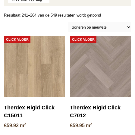
Gesorteerd
Resultaat 241–264 van de 549 resultaten wordt getoond
op
nieuwste
CLICK VLOER
CLICK VLOER
Therdex Rigid Click
Therdex Rigid Click
C15011
C7012
2
2
€
59.92
m
€
59.95
m