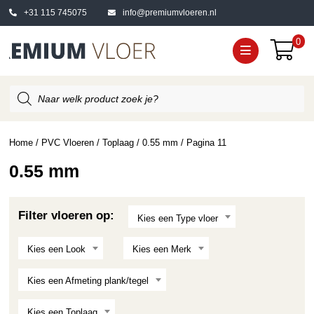
+31 115 745075
info@premiumvloeren.nl
0
Producten
zoeken
Home
/
PVC Vloeren
/
Toplaag
/
0.55 mm
/ Pagina 11
0.55 mm
Filter vloeren op:
Kies een Type vloer
Kies een Look
Kies een Merk
Kies een Afmeting plank/tegel
Kies een Toplaag