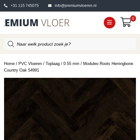
+31 115 745075
info@premiumvloeren.nl
0
Producten
zoeken
Home
/
PVC Vloeren
/
Toplaag
/
0.55 mm
/ Moduleo Roots Herringbone
Country Oak 54991