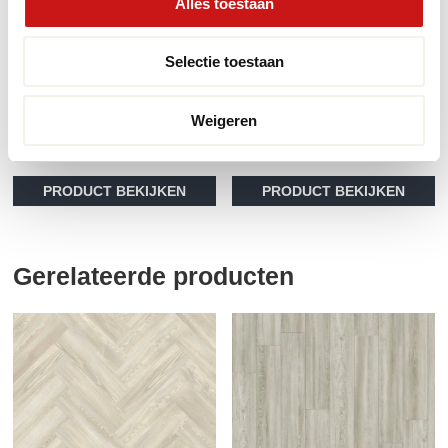
Alles toestaan
Moduleo Roots
Moduleo Roots
Selectie toestaan
Herringbone Blackjack
Herringbone Country
Oak 22229
Oak 54225
Weigeren
2
2
€
39.95
m
€
39.95
m
PRODUCT BEKIJKEN
PRODUCT BEKIJKEN
Gerelateerde producten