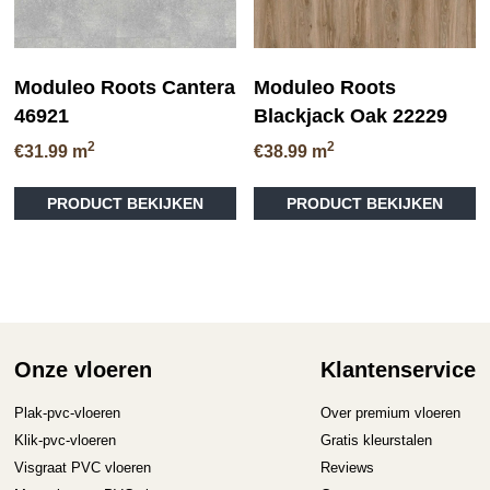
Moduleo Roots Cantera
Moduleo Roots
46921
Blackjack Oak 22229
2
2
€
31.99
m
€
38.99
m
Di
PRODUCT BEKIJKEN
PRODUCT BEKIJKEN
pr
he
me
va
D
op
ka
ge
Onze vloeren
Klantenservice
wo
op
Plak-pvc-vloeren
Over premium vloeren
de
Klik-pvc-vloeren
Gratis kleurstalen
pr
Visgraat PVC vloeren
Reviews