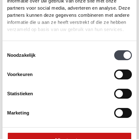
informatie over uw gebruik van onze site met onze
partners voor social media, adverteren en analyse. Deze
partners kunnen deze gegevens combineren met andere
informatie die u aan ze heeft verstrekt of die ze hebben
Moduleo Roots
Moduleo Roots
verzameld op basis van uw gebruik van hun services.
Country Oak 54991
Herringbone Blackjack
Oak 22220
2
€
38.99
m
Toestemmingsselectie
2
€
39.95
m
Dit
Noodzakelijk
PRODUCT BEKIJKEN
product
heeft
PRODUCT BEKIJKEN
meerdere
Voorkeuren
variaties.
Deze
optie
Statistieken
kan
gekozen
worden
Marketing
op
de
productpagina