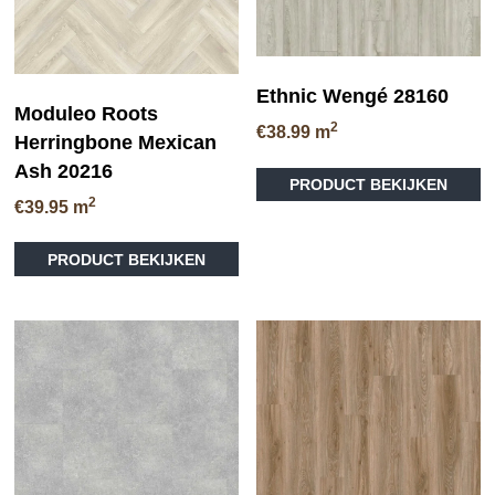
Ethnic Wengé 28160
Moduleo Roots
2
€
38.99
m
Herringbone Mexican
Di
Ash 20216
PRODUCT BEKIJKEN
pr
2
€
39.95
m
he
me
va
PRODUCT BEKIJKEN
D
op
ka
ge
wo
op
de
pr