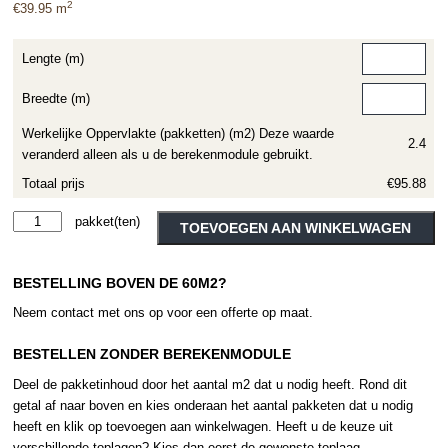
2
€
39.95
m
Lengte (m)
Breedte (m)
Werkelijke Oppervlakte (pakketten) (m2) Deze waarde
2.4
veranderd alleen als u de berekenmodule gebruikt.
Totaal prijs
€95.88
Moduleo
Alternative:
TOEVOEGEN AAN WINKELWAGEN
Roots
Herringbone
BESTELLING BOVEN DE 60M2?
Country
Oak
Neem contact met ons op voor een offerte op maat.
54991
aantal
BESTELLEN ZONDER BEREKENMODULE
Deel de pakketinhoud door het aantal m2 dat u nodig heeft. Rond dit
getal af naar boven en kies onderaan het aantal pakketen dat u nodig
heeft en klik op toevoegen aan winkelwagen. Heeft u de keuze uit
verschillende toplagen? Kies dan eerst de gewenste toplaag.