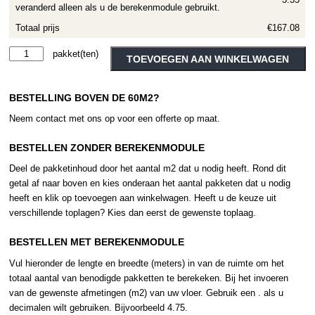
veranderd alleen als u de berekenmodule gebruikt.
Totaal prijs
€167.08
Therdex
Alternative:
TOEVOEGEN AAN WINKELWAGEN
Original
1
BESTELLING BOVEN DE 60M2?
serie
7014
Neem contact met ons op voor een offerte op maat.
aantal
BESTELLEN ZONDER BEREKENMODULE
Deel de pakketinhoud door het aantal m2 dat u nodig heeft. Rond dit
getal af naar boven en kies onderaan het aantal pakketen dat u nodig
heeft en klik op toevoegen aan winkelwagen. Heeft u de keuze uit
verschillende toplagen? Kies dan eerst de gewenste toplaag.
BESTELLEN MET BEREKENMODULE
Vul hieronder de lengte en breedte (meters) in van de ruimte om het
totaal aantal van benodigde pakketten te berekeken. Bij het invoeren
van de gewenste afmetingen (m2) van uw vloer. Gebruik een . als u
decimalen wilt gebruiken. Bijvoorbeeld 4.75.