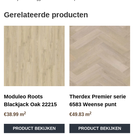
Gerelateerde producten
Moduleo Roots
Therdex Premier serie
Blackjack Oak 22215
6583 Weense punt
2
2
€
38.99
m
€
49.83
m
Dit
PRODUCT BEKIJKEN
PRODUCT BEKIJKEN
product