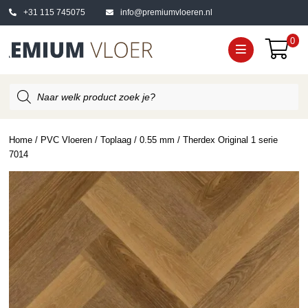
+31 115 745075
info@premiumvloeren.nl
0
Producten
zoeken
Home
/
PVC Vloeren
/
Toplaag
/
0.55 mm
/ Therdex Original 1 serie
7014