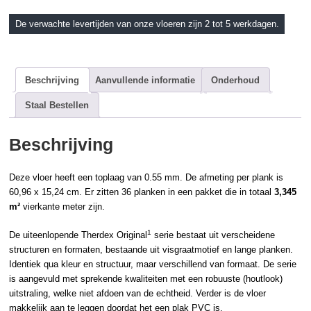
De verwachte levertijden van onze vloeren zijn 2 tot 5 werkdagen.
Beschrijving
Aanvullende informatie
Onderhoud
Staal Bestellen
Beschrijving
Deze vloer heeft een toplaag van 0.55 mm. De afmeting per plank is
60,96 x 15,24 cm. Er zitten 36 planken in een pakket die in totaal
3,345
m²
vierkante meter zijn.
1
De uiteenlopende
Therdex
Original
serie bestaat uit verscheidene
structuren en formaten, bestaande uit
visgraatmotief
en lange planken.
Identiek qua kleur en structuur, maar verschillend van formaat. De serie
is aangevuld met sprekende kwaliteiten met een robuuste (
houtlook
)
uitstraling, welke niet afdoen van de echtheid. Verder is de vloer
makkelijk aan te leggen doordat het een
plak PVC
is.