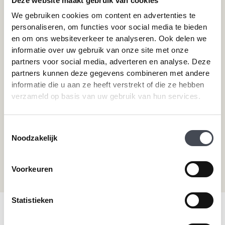
Deze website maakt gebruik van cookies
Pvc-vloeren van Forbo
Schoonmaken
We gebruiken cookies om content en advertenties te
Pvc-vloeren van Moduleo
Pvc-vloer laten leggen
personaliseren, om functies voor social media te bieden
Pvc-vloeren van Tarkett
Toplaag pvc vloer
en om ons websiteverkeer te analyseren. Ook delen we
Therdex
Wat is pvc
informatie over uw gebruik van onze site met onze
Designflooring
partners voor social media, adverteren en analyse. Deze
partners kunnen deze gegevens combineren met andere
informatie die u aan ze heeft verstrekt of die ze hebben
Hulp nodig?
verzameld op basis van uw gebruik van hun services.
Neem direct contact met ons op.
Toestemmingsselectie
Telefoonnummer
Noodzakelijk
+31 115 745075
Mail ons
Voorkeuren
info@premiumvloeren.nl
Statistieken
© 2026 Premium Vloeren
/
Privacy verklaring
/
Voorwaarden
/
Realisatie:
Searacon