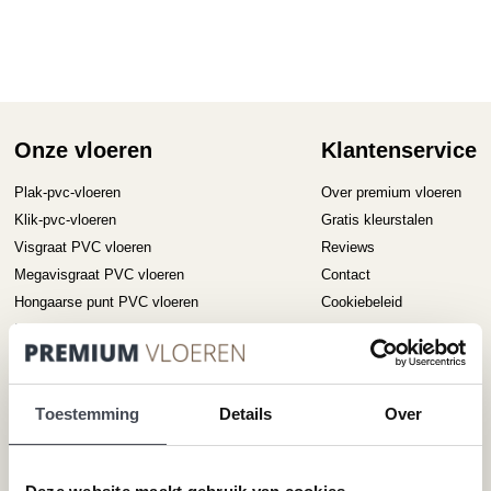
kan
gekozen
worden
op
de
productpagina
Onze vloeren
Klantenservice
Plak-pvc-vloeren
Over premium vloeren
Klik-pvc-vloeren
Gratis kleurstalen
Visgraat PVC vloeren
Reviews
Megavisgraat PVC vloeren
Contact
Hongaarse punt PVC vloeren
Cookiebeleid
Betonlook PVC vloeren
Houtlook PVC vloeren
Steenlook PVC vloeren
Toestemming
Details
Over
Merken
Service