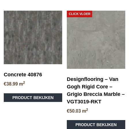
heeft
meerdere
variaties.
CLICK VLOER
Deze
optie
kan
gekozen
worden
op
de
productpagina
Concrete 40876
Designflooring – Van
2
€
38.99
m
Gogh Rigid Core –
Dit
Grigio Breccia Marble –
PRODUCT BEKIJKEN
product
VGT3019-RKT
heeft
2
meerdere
€
50.03
m
variaties.
Deze
PRODUCT BEKIJKEN
optie