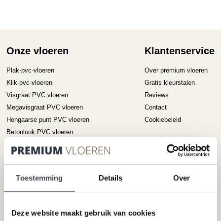
variaties.
Deze
optie
kan
gekozen
Onze vloeren
Klantenservice
worden
op
Plak-pvc-vloeren
Over premium vloeren
de
Klik-pvc-vloeren
Gratis kleurstalen
productpagina
Visgraat PVC vloeren
Reviews
Megavisgraat PVC vloeren
Contact
Hongaarse punt PVC vloeren
Cookiebeleid
Betonlook PVC vloeren
Houtlook PVC vloeren
Steenlook PVC vloeren
Toestemming
Details
Over
Merken
Service
Pvc-vloeren van Forbo
Schoonmaken
Deze website maakt gebruik van cookies
Pvc-vloeren van Moduleo
Pvc-vloer laten leggen