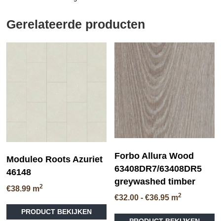
Gerelateerde producten
Forbo Allura Wood
Moduleo Roots Azuriet
63408DR7/63408DR5
46148
greywashed timber
2
€
38.99
m
2
Prijsklasse:
€
32.00
-
€
36.95
m
Dit
€32.00
Di
PRODUCT BEKIJKEN
product
tot
PRODUCT BEKIJKEN