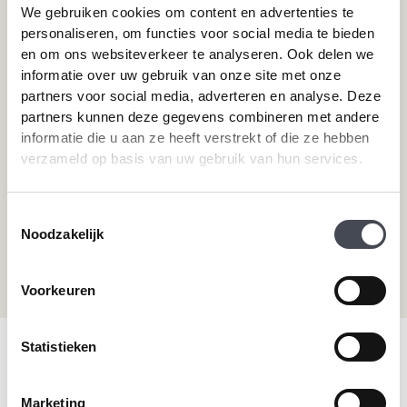
We gebruiken cookies om content en advertenties te
Pvc-vloeren van Tarkett
Toplaag pvc vloer
personaliseren, om functies voor social media te bieden
Therdex
Wat is pvc
en om ons websiteverkeer te analyseren. Ook delen we
Designflooring
informatie over uw gebruik van onze site met onze
partners voor social media, adverteren en analyse. Deze
partners kunnen deze gegevens combineren met andere
Hulp nodig?
informatie die u aan ze heeft verstrekt of die ze hebben
verzameld op basis van uw gebruik van hun services.
Neem direct contact met ons op.
Telefoonnummer
Toestemmingsselectie
+31 115 745075
Noodzakelijk
Mail ons
info@premiumvloeren.nl
Voorkeuren
Statistieken
© 2026 Premium Vloeren
/
Privacy verklaring
/
Voorwaarden
/
Realisatie:
Searacon
Marketing