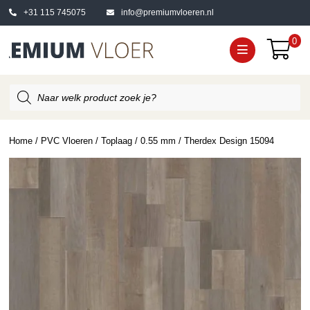
+31 115 745075
info@premiumvloeren.nl
0
Producten
zoeken
Home
/
PVC Vloeren
/
Toplaag
/
0.55 mm
/ Therdex Design 15094