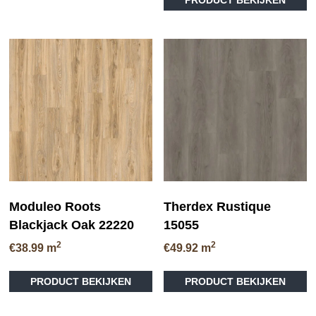
pr
heeft
€36.95
he
meerdere
me
variaties.
va
Deze
D
optie
op
kan
ka
gekozen
ge
worden
wo
op
op
de
de
productpagina
pr
Moduleo Roots
Therdex Rustique
Blackjack Oak 22220
15055
2
2
€
38.99
m
€
49.92
m
Dit
PRODUCT BEKIJKEN
PRODUCT BEKIJKEN
product
heeft
meerdere