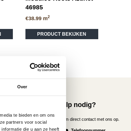
46985
2
€
38.99
m
Dit
Dit
N
PRODUCT BEKIJKEN
product
product
heeft
heeft
meerdere
meerdere
variaties.
variaties.
Deze
Deze
optie
optie
kan
kan
gekozen
gekozen
Over
worden
worden
op
op
vice
Hulp nodig?
de
de
productpagina
productpagina
 media te bieden en om ons
nmaken
Neem direct contact met ons op.
ze partners voor social
oer laten leggen
nformatie die u aan ze heeft
Telefoonnummer