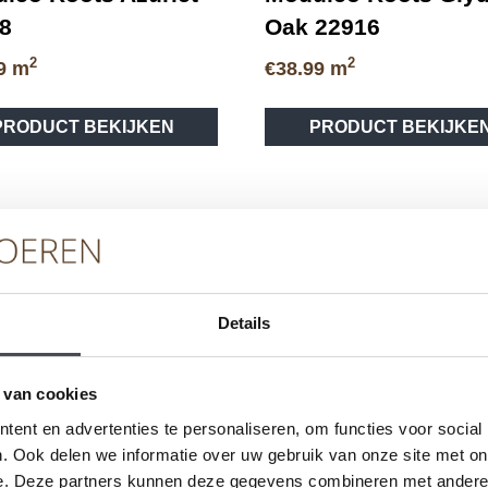
8
Oak 22916
2
2
9
m
€
38.99
m
Dit
PRODUCT BEKIJKEN
PRODUCT BEKIJKE
product
heeft
meerdere
variaties.
Deze
optie
kan
gekozen
Details
worden
op
vice
Merken
Ser
de
 van cookies
productpagina
ent en advertenties te personaliseren, om functies voor social
eren
Pvc-vloeren van Forbo
Schoo
. Ook delen we informatie over uw gebruik van onze site met on
Pvc-vloeren van Moduleo
Pvc-vl
e. Deze partners kunnen deze gegevens combineren met andere i