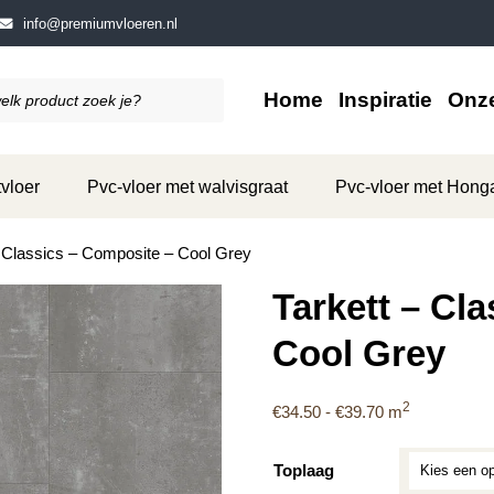
info@premiumvloeren.nl
Home
Inspiratie
Onze
vloer
Pvc-vloer met walvisgraat
Pvc-vloer met Hong
– Classics – Composite – Cool Grey
Tarkett – Cl
Cool Grey
2
Prijsklasse:
€
34.50
-
€
39.70
m
€34.50
tot
Toplaag
€39.70