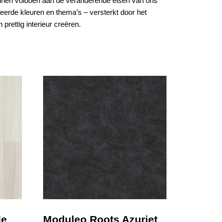
 kunnen voldoen aan de veranderende eisen van ons
eerde kleuren en thema’s – versterkt door het
prettig interieur creëren.
de
Moduleo Roots Azuriet