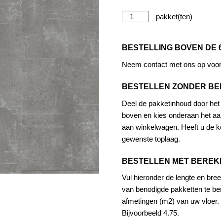
Tarkett
-
Alternative:
Classics
BESTELLING BOVEN DE 
-
Composite
Neem contact met ons op voor 
-
BESTELLEN ZONDER B
Cool
Grey
Deel de pakketinhoud door het a
aantal
boven en kies onderaan het aan
aan winkelwagen. Heeft u de ke
gewenste toplaag.
BESTELLEN MET BERE
Vul hieronder de lengte en bree
van benodigde pakketten te be
afmetingen (m2) van uw vloer. 
Bijvoorbeeld 4.75.