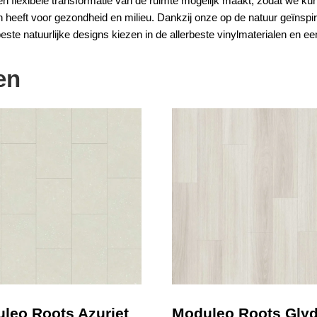
e een flexibele transformatie van de ruimte mogelijk maakt, zodat we
n heeft voor gezondheid en milieu. Dankzij onze op de natuur geïnspir
este natuurlijke designs kiezen in de allerbeste vinylmaterialen en een 
en
leo Roots Azuriet
Moduleo Roots Gly