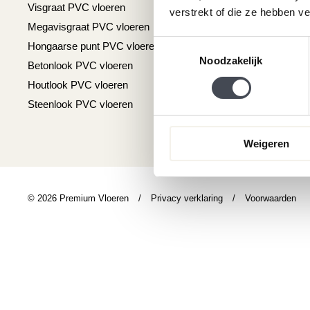
Visgraat PVC vloeren
Reviews
verstrekt of die ze hebben v
Megavisgraat PVC vloeren
Contact
Toestemmingsselectie
Hongaarse punt PVC vloeren
Cookiebeleid
Noodzakelijk
Betonlook PVC vloeren
Houtlook PVC vloeren
Steenlook PVC vloeren
Weigeren
© 2026 Premium Vloeren
/
Privacy verklaring
/
Voorwaarden