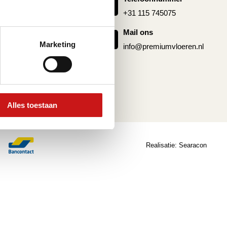
g pvc vloer
+31 115 745075
 pvc
Mail ons
Marketing
info@premiumvloeren.nl
Alles toestaan
Realisatie:
Searacon