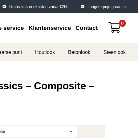
Gratis verzendkosten vanaf €250
Laagste prijs garantie
0
 service
Klantenservice
Contact
aarse punt
Houtlook
Betonlook
Steenlook
assics – Composite –