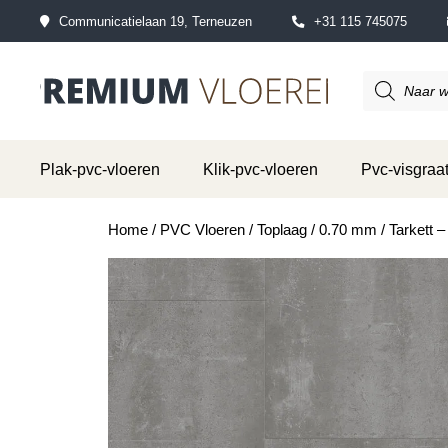
Communicatielaan 19, Terneuzen
+31 115 745075
Producten
zoeken
Plak-pvc-vloeren
Klik-pvc-vloeren
Pvc-visgraat
Home
/
PVC Vloeren
/
Toplaag
/
0.70 mm
/ Tarkett 