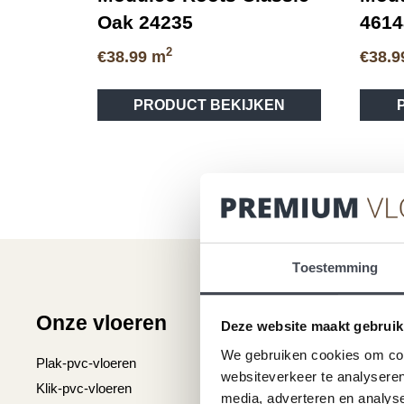
Oak 24235
4614
2
€
38.99
m
€
38.9
Dit
PRODUCT BEKIJKEN
product
heeft
meerdere
variaties.
Deze
optie
kan
gekozen
Toestemming
worden
op
Onze vloeren
Klantenser
de
Deze website maakt gebruik
productpagina
We gebruiken cookies om cont
Plak-pvc-vloeren
Over premium vlo
websiteverkeer te analyseren
Klik-pvc-vloeren
Gratis kleurstalen
media, adverteren en analys