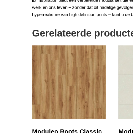
iD Inspiration biedt een verbeterde modulariteit di
werk en ons leven – zonder dat dit nadelige gevolge
hyperrealisme van high definition prints – kunt u de b
Gerelateerde product
Moduleo Roots Classic
Modu