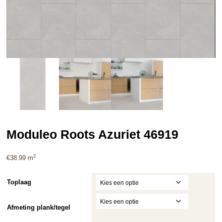
Moduleo Roots Azuriet 46919
2
€
38.99
m
Toplaag
Afmeting plank/tegel