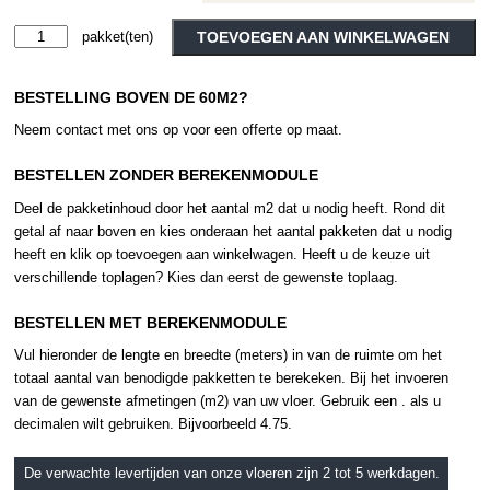
Moduleo
TOEVOEGEN AAN WINKELWAGEN
Roots
Alternative:
Azuriet
BESTELLING BOVEN DE 60M2?
46919
aantal
Neem contact met ons op voor een offerte op maat.
BESTELLEN ZONDER BEREKENMODULE
Deel de pakketinhoud door het aantal m2 dat u nodig heeft. Rond dit
getal af naar boven en kies onderaan het aantal pakketen dat u nodig
heeft en klik op toevoegen aan winkelwagen. Heeft u de keuze uit
verschillende toplagen? Kies dan eerst de gewenste toplaag.
BESTELLEN MET BEREKENMODULE
Vul hieronder de lengte en breedte (meters) in van de ruimte om het
totaal aantal van benodigde pakketten te berekeken. Bij het invoeren
van de gewenste afmetingen (m2) van uw vloer. Gebruik een . als u
decimalen wilt gebruiken. Bijvoorbeeld 4.75.
De verwachte levertijden van onze vloeren zijn 2 tot 5 werkdagen.