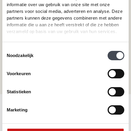
informatie over uw gebruik van onze site met onze
Therdex
Wat is pvc
partners voor social media, adverteren en analyse. Deze
Designflooring
partners kunnen deze gegevens combineren met andere
informatie die u aan ze heeft verstrekt of die ze hebben
verzameld op basis van uw gebruik van hun services.
Hulp nodig?
Neem direct contact met ons op.
Toestemmingsselectie
Noodzakelijk
Telefoonnummer
+31 115 745075
Voorkeuren
Mail ons
info@premiumvloeren.nl
Statistieken
© 2026 Premium Vloeren
/
Privacy verklaring
/
Voorwaarden
/
Marketing
Realisatie:
Searacon