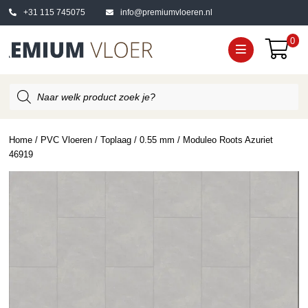
+31 115 745075
info@premiumvloeren.nl
0
Producten
zoeken
Home
/
PVC Vloeren
/
Toplaag
/
0.55 mm
/ Moduleo Roots Azuriet
46919