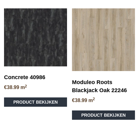
meerdere
me
variaties.
va
Deze
D
optie
op
kan
ka
gekozen
ge
worden
wo
op
op
de
de
productpagina
pr
Concrete 40986
Moduleo Roots
2
€
38.99
m
Blackjack Oak 22246
Dit
2
€
38.99
m
PRODUCT BEKIJKEN
product
Di
heeft
PRODUCT BEKIJKEN
pr
meerdere
he
variaties.
me
Deze
va
optie