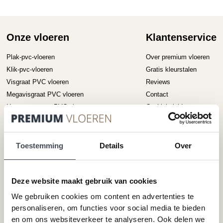
D
kan
op
gekozen
ka
worden
ge
op
Onze vloeren
Klantenservice
wo
de
op
productpagina
Plak-pvc-vloeren
Over premium vloeren
de
Klik-pvc-vloeren
Gratis kleurstalen
pr
Visgraat PVC vloeren
Reviews
Megavisgraat PVC vloeren
Contact
Hongaarse punt PVC vloeren
Cookiebeleid
Betonlook PVC vloeren
Houtlook PVC vloeren
Steenlook PVC vloeren
Toestemming
Details
Over
Merken
Service
Deze website maakt gebruik van cookies
We gebruiken cookies om content en advertenties te
Pvc-vloeren van Forbo
Schoonmaken
personaliseren, om functies voor social media te bieden
Pvc-vloeren van Moduleo
Pvc-vloer laten leggen
en om ons websiteverkeer te analyseren. Ook delen we
Pvc-vloeren van Tarkett
Toplaag pvc vloer