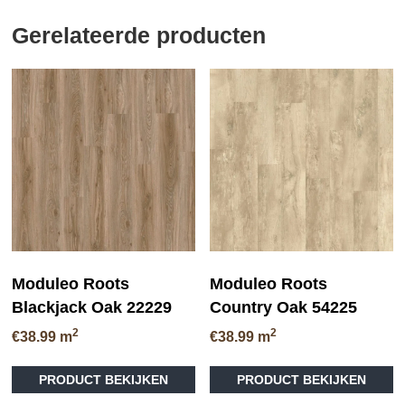
Gerelateerde producten
Moduleo Roots
Moduleo Roots
Blackjack Oak 22229
Country Oak 54225
2
2
€
38.99
m
€
38.99
m
Dit
Di
PRODUCT BEKIJKEN
PRODUCT BEKIJKEN
product
pr
heeft
he