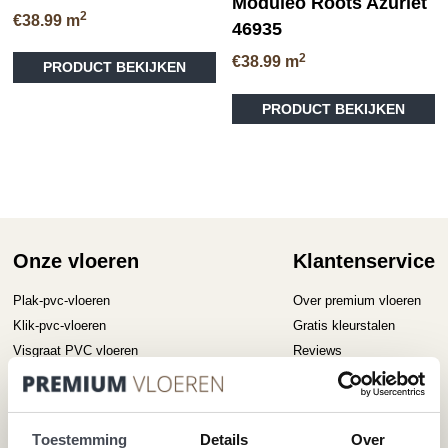
Moduleo Roots Azuriet
2
€
38.99
m
46935
Dit
2
€
38.99
m
PRODUCT BEKIJKEN
product
Di
heeft
PRODUCT BEKIJKEN
pr
meerdere
he
variaties.
me
Deze
va
optie
D
kan
op
gekozen
ka
worden
ge
op
Onze vloeren
Klantenservice
wo
de
op
productpagina
Plak-pvc-vloeren
Over premium vloeren
de
Klik-pvc-vloeren
Gratis kleurstalen
pr
Visgraat PVC vloeren
Reviews
Megavisgraat PVC vloeren
Contact
Hongaarse punt PVC vloeren
Cookiebeleid
Betonlook PVC vloeren
Toestemming
Details
Over