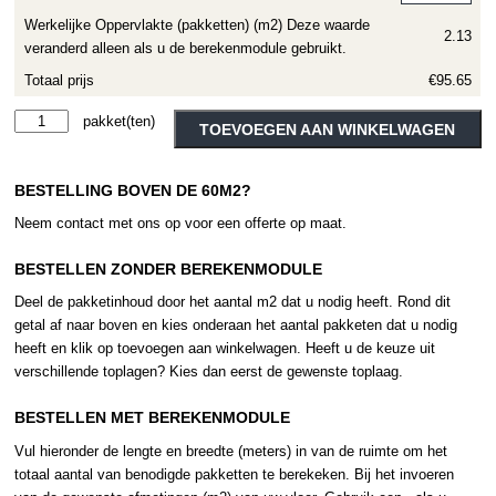
Werkelijke Oppervlakte (pakketten) (m2) Deze waarde
2.13
veranderd alleen als u de berekenmodule gebruikt.
Totaal prijs
€95.65
Moduleo
Alternative:
TOEVOEGEN AAN WINKELWAGEN
LayRed
Classic
BESTELLING BOVEN DE 60M2?
Oak
24201
Neem contact met ons op voor een offerte op maat.
aantal
BESTELLEN ZONDER BEREKENMODULE
Deel de pakketinhoud door het aantal m2 dat u nodig heeft. Rond dit
getal af naar boven en kies onderaan het aantal pakketen dat u nodig
heeft en klik op toevoegen aan winkelwagen. Heeft u de keuze uit
verschillende toplagen? Kies dan eerst de gewenste toplaag.
BESTELLEN MET BEREKENMODULE
Vul hieronder de lengte en breedte (meters) in van de ruimte om het
totaal aantal van benodigde pakketten te berekeken. Bij het invoeren