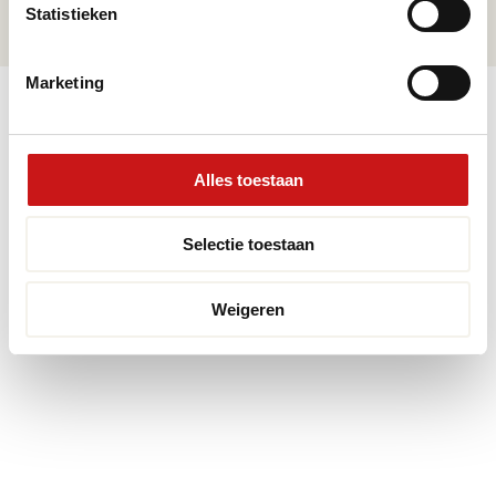
Statistieken
info@premiumvloeren.nl
Marketing
© 2026 Premium Vloeren
/
Privacy verklaring
/
Voorwaarden
/
Realisatie:
Searacon
Alles toestaan
Selectie toestaan
Weigeren