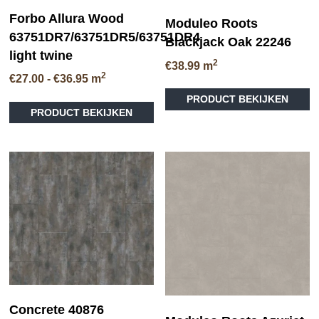
Forbo Allura Wood
Moduleo Roots
63751DR7/63751DR5/63751DR4
Blackjack Oak 22246
light twine
2
€
38.99
m
2
Prijsklasse:
€
27.00
-
€
36.95
m
Di
€27.00
Dit
PRODUCT BEKIJKEN
pr
tot
PRODUCT BEKIJKEN
product
he
€36.95
heeft
me
meerdere
va
variaties.
D
Deze
op
optie
ka
kan
ge
gekozen
wo
worden
op
op
de
de
pr
productpagina
Concrete 40876