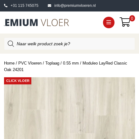
+31 115 745075
info@premiumvloeren.nl
0
Producten
zoeken
Home
/
PVC Vloeren
/
Toplaag
/
0.55 mm
/ Moduleo LayRed Classic
Oak 24201
CLICK VLOER