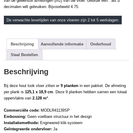
van de gewenste afmetingen (m2) van uw vloer. Gebruik een . als u
decimalen wilt gebruiken. Bijvoorbeeld 4.75.
De verwachte levertijden van onze vloeren zijn 2 tot 5 werkdagen.
Beschrijving
Aanvullende informatie
Onderhoud
Staal Bestellen
Beschrijving
Bij deze hout look vloer zitten er
9 planken
in een pakket. De afmeting
per plank is
125,1 x 18,9 cm
. Deze 9 planken hebben samen een totaal
oppervlakte van
2.128 m²
.
Commerciële code:
MODLR41139SP
Embossing:
Geen voelbare structuur in het design
Installatiemethode:
Engineered klik-systeem
Geïntegreerde ondervloer:
Ja