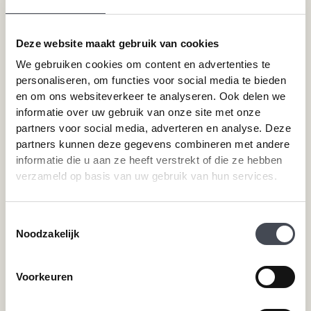
Houtlook PVC vloeren
Steenlook PVC vloeren
Deze website maakt gebruik van cookies
Merken
Service
We gebruiken cookies om content en advertenties te
personaliseren, om functies voor social media te bieden
Pvc-vloeren van Forbo
Schoonmaken
en om ons websiteverkeer te analyseren. Ook delen we
Pvc-vloeren van Moduleo
Pvc-vloer laten leggen
informatie over uw gebruik van onze site met onze
Pvc-vloeren van Tarkett
Toplaag pvc vloer
partners voor social media, adverteren en analyse. Deze
partners kunnen deze gegevens combineren met andere
Therdex
Wat is pvc
informatie die u aan ze heeft verstrekt of die ze hebben
Designflooring
verzameld op basis van uw gebruik van hun services.
Hulp nodig?
Toestemmingsselectie
Noodzakelijk
Neem direct contact met ons op.
Telefoonnummer
Voorkeuren
+31 115 745075
Mail ons