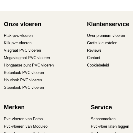
Deze
optie
kan
gekozen
Onze vloeren
Klantenservice
worden
op
Plak-pvc-vloeren
Over premium vloeren
de
Klik-pvc-vloeren
Gratis kleurstalen
productpagina
Visgraat PVC vloeren
Reviews
Megavisgraat PVC vloeren
Contact
Hongaarse punt PVC vloeren
Cookiebeleid
Betonlook PVC vloeren
Houtlook PVC vloeren
Steenlook PVC vloeren
Merken
Service
Pvc-vloeren van Forbo
Schoonmaken
Pvc-vloeren van Moduleo
Pvc-vloer laten leggen