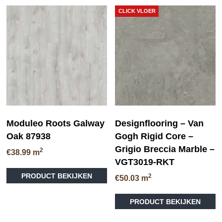
CLICK VLOER
Moduleo Roots Galway
Designflooring – Van
Oak 87938
Gogh Rigid Core –
Grigio Breccia Marble –
2
€
38.99
m
VGT3019-RKT
PRODUCT BEKIJKEN
2
€
50.03
m
PRODUCT BEKIJKEN