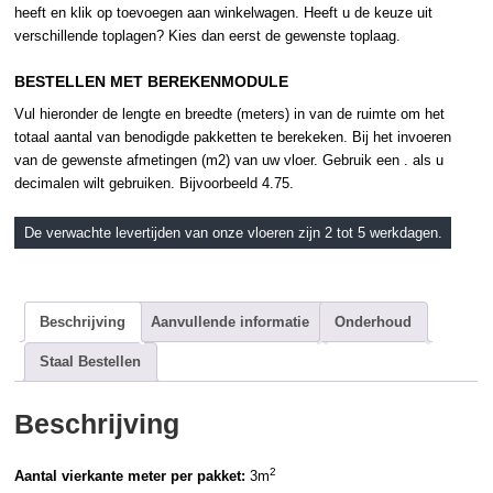
heeft en klik op toevoegen aan winkelwagen. Heeft u de keuze uit
SM-
verschillende toplagen? Kies dan eerst de gewenste toplaag.
RKT2413-
7
BESTELLEN MET BEREKENMODULE
aantal
Vul hieronder de lengte en breedte (meters) in van de ruimte om het
totaal aantal van benodigde pakketten te berekeken. Bij het invoeren
van de gewenste afmetingen (m2) van uw vloer. Gebruik een . als u
decimalen wilt gebruiken. Bijvoorbeeld 4.75.
De verwachte levertijden van onze vloeren zijn 2 tot 5 werkdagen.
Beschrijving
Aanvullende informatie
Onderhoud
Staal Bestellen
Beschrijving
2
Aantal vierkante meter per pakket:
3m