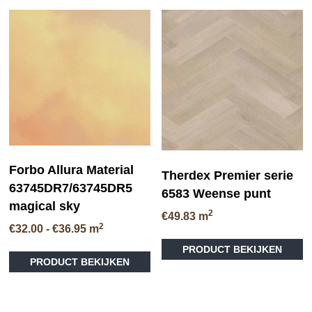
Forbo Allura Material
Therdex Premier serie
63745DR7/63745DR5
6583 Weense punt
magical sky
2
€
49.83
m
2
Prijsklasse:
€
32.00
-
€
36.95
m
€32.00
Dit
PRODUCT BEKIJKEN
tot
PRODUCT BEKIJKEN
product
€36.95
heeft
meerdere
variaties.