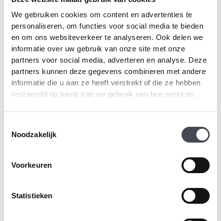
We gebruiken cookies om content en advertenties te
personaliseren, om functies voor social media te bieden
en om ons websiteverkeer te analyseren. Ook delen we
informatie over uw gebruik van onze site met onze
partners voor social media, adverteren en analyse. Deze
partners kunnen deze gegevens combineren met andere
informatie die u aan ze heeft verstrekt of die ze hebben
Designflooring – Van
Designflooring – Van
verzameld op basis van uw gebruik van hun services.
Gogh Rigid Core –
Gogh Rigid Core –
Neutral Brushed Oak
Golden Brushed Oak
SM-VGW126T-RKP
SM-VGW122T-RKP
Toestemmingsselectie
Noodzakelijk
2
2
€
70.99
m
€
70.99
m
PRODUCT BEKIJKEN
PRODUCT BEKIJKEN
Voorkeuren
Statistieken
CLICK VLOER