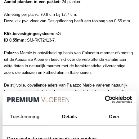
Aantal planken in een pakket:
24 planken.
Afmeting per plank: 70,8 cm bij 17,7 cm.
Deze
klik pvc
vloer van
Designflooring
heeft een toplaag van 0.55 mm.
Klik-bevestigingssysteem:
5G.
ID 0.55mm:
SM-RKT2413-7.
Palazzo Marble is ontwikkeld op basis van Calacatta-marmer afkomstig
uit de Apuaanse Alpen en beschikt over de verbluffende variatie aan
witte tinten in natuurlijk marmer met de karakteristieke zilverachtige
aders die paleizen en kathedralen in Italië sieren.
De stijlvolle, opvallende aders van Palazzo Marble variëren natuurlijk
tussen elke individuele tegel om een authentieke
steenlook
te creëren.
Je zou ook kunnen houden van …
Toestemming
Details
Over
CLICK VLOER
CLICK VLOER
Deze website maakt gebruik van cookies