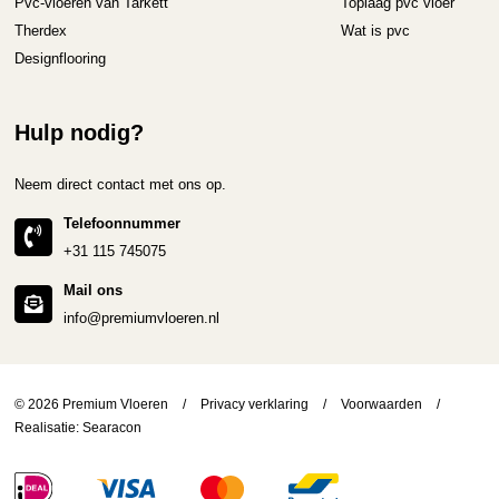
Pvc-vloeren van Tarkett
Toplaag pvc vloer
Therdex
Wat is pvc
Designflooring
Hulp nodig?
Neem direct contact met ons op.
Telefoonnummer
+31 115 745075
Mail ons
info@premiumvloeren.nl
© 2026 Premium Vloeren
/
Privacy verklaring
/
Voorwaarden
/
Realisatie:
Searacon