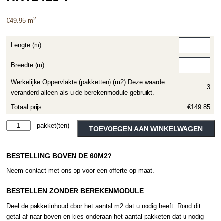
2
€
49.95
m
Lengte (m)
Breedte (m)
Werkelijke Oppervlakte (pakketten) (m2) Deze waarde
3
veranderd alleen als u de berekenmodule gebruikt.
Totaal prijs
€149.85
Designflooring
Alternative:
TOEVOEGEN AAN WINKELWAGEN
-
Van
BESTELLING BOVEN DE 60M2?
Gogh
Rigid
Neem contact met ons op voor een offerte op maat.
Core
-
BESTELLEN ZONDER BEREKENMODULE
Palazzo
Deel de pakketinhoud door het aantal m2 dat u nodig heeft. Rond dit
Marble
getal af naar boven en kies onderaan het aantal pakketen dat u nodig
-