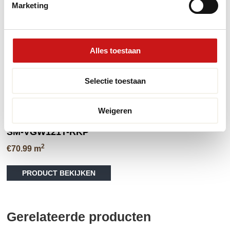
Marketing
Alles toestaan
Selectie toestaan
Designflooring – Van
Gogh Rigid Core –
Weigeren
Warm Brushed Oak
SM-VGW121T-RKP
2
€
70.99
m
PRODUCT BEKIJKEN
Gerelateerde producten