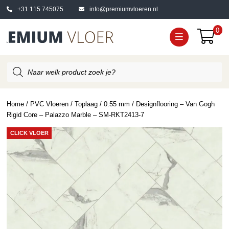
+31 115 745075
info@premiumvloeren.nl
0
Producten
zoeken
Home
/
PVC Vloeren
/
Toplaag
/
0.55 mm
/ Designflooring – Van Gogh
Rigid Core – Palazzo Marble – SM-RKT2413-7
CLICK VLOER