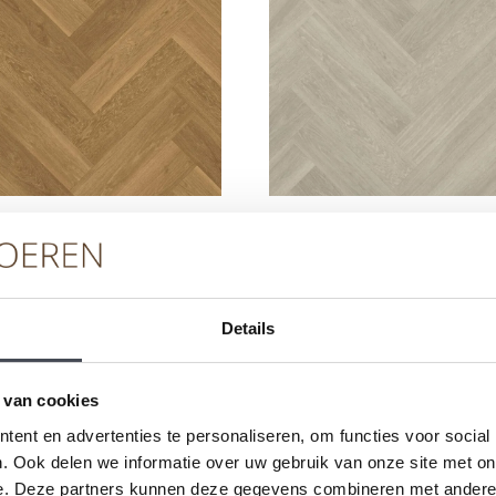
gnflooring – Van
Designflooring – Va
 Rigid Core –
Gogh Rigid Core – 
en Brushed Oak
Brushed Oak SM-
Details
VGW122T-RKP
VGW120T-RKP
2
2
9
m
€
70.99
m
 van cookies
ent en advertenties te personaliseren, om functies voor social
PRODUCT BEKIJKEN
PRODUCT BEKIJKE
. Ook delen we informatie over uw gebruik van onze site met on
e. Deze partners kunnen deze gegevens combineren met andere i