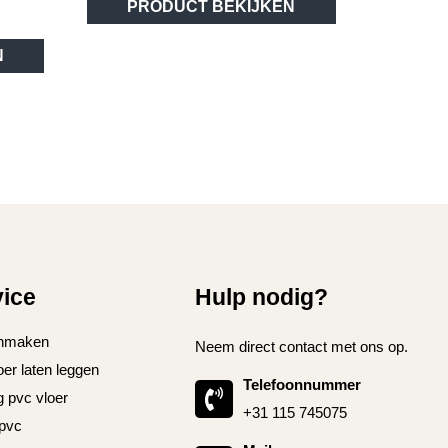
PRODUCT BEKIJKEN
product
heeft
Dit
meerdere
N
product
variaties.
heeft
Deze
meerdere
optie
variaties.
kan
Deze
gekozen
optie
worden
kan
op
gekozen
de
worden
productpagina
op
vice
Hulp nodig?
de
productpagina
nmaken
Neem direct contact met ons op.
oer laten leggen
Telefoonnummer
g pvc vloer
+31 115 745075
 pvc