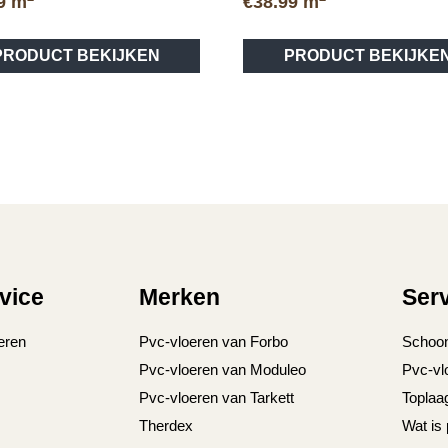
9
m
€
38.99
m
Dit
PRODUCT BEKIJKEN
PRODUCT BEKIJKE
product
heeft
meerdere
variaties.
Deze
optie
kan
gekozen
worden
op
vice
Merken
Ser
de
productpagina
eren
Pvc-vloeren van Forbo
Schoo
Pvc-vloeren van Moduleo
Pvc-vl
Pvc-vloeren van Tarkett
Toplaa
Therdex
Wat is