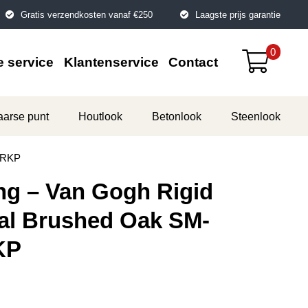
Gratis verzendkosten vanaf €250
Laagste prijs garantie
0
 service
Klantenservice
Contact
aarse punt
Houtlook
Betonlook
Steenlook
T-RKP
ng – Van Gogh Rigid
ral Brushed Oak SM-
KP