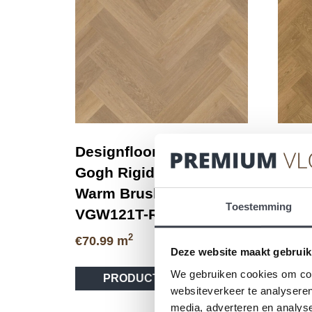
Designflooring – Van
Desi
Gogh Rigid Core –
Gogh
Warm Brushed Oak SM-
Gold
Toestemming
VGW121T-RKP
SM-
2
€
70.99
m
€
70.9
Deze website maakt gebruik
We gebruiken cookies om cont
PRODUCT BEKIJKEN
websiteverkeer te analyseren
media, adverteren en analys