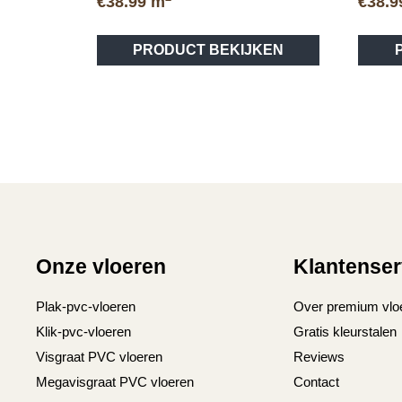
€
38.99
m
€
38.9
Dit
PRODUCT BEKIJKEN
product
heeft
meerdere
variaties.
Deze
optie
kan
gekozen
worden
op
Onze vloeren
Klantenser
de
productpagina
Plak-pvc-vloeren
Over premium vlo
Klik-pvc-vloeren
Gratis kleurstalen
Visgraat PVC vloeren
Reviews
Megavisgraat PVC vloeren
Contact