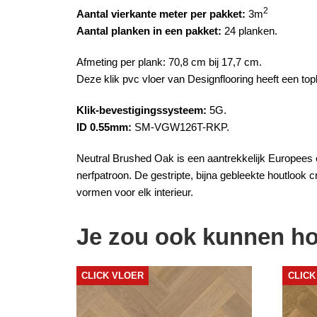
2
Aantal vierkante meter per pakket:
3m
Aantal planken in een pakket:
24 planken.
Afmeting per plank: 70,8 cm bij 17,7 cm.
Deze
klik pvc
vloer van
Designflooring
heeft een to
Klik-bevestigingssysteem:
5G.
ID 0.55mm:
SM-VGW126T-RKP.
Neutral Brushed Oak is een aantrekkelijk Europees
nerfpatroon. De gestripte, bijna gebleekte
houtlook
cr
vormen voor elk interieur.
Je zou ook kunnen h
CLICK VLOER
CLICK