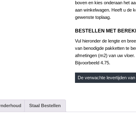
boven en kies onderaan het aan
Oak
aan winkelwagen. Heeft u de ke
SM-
gewenste toplaag.
VGW126T-
RKP
BESTELLEN MET BERE
aantal
Vul hieronder de lengte en bree
van benodigde pakketten te be
afmetingen (m2) van uw vloer. 
Bijvoorbeeld 4.75.
De verwachte levertijden van 
nderhoud
Staal Bestellen