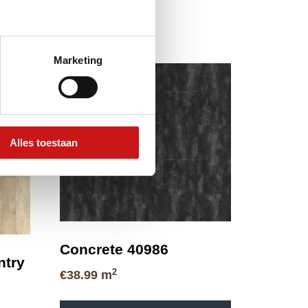
Marketing
Alles toestaan
Concrete 40986
ntry
2
€
38.99
m
Dit