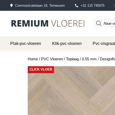
Communicatielaan 19, Terneuzen
+31 115 745075
Producten
zoeken
Plak-pvc-vloeren
Klik-pvc-vloeren
Pvc-visgraat
Home
/
PVC Vloeren
/
Toplaag
/
0.55 mm
/ Designf
CLICK VLOER