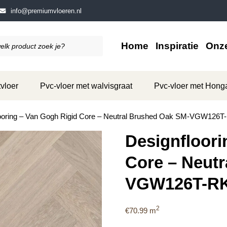
info@premiumvloeren.nl
Home
Inspiratie
Onze
vloer
Pvc-vloer met walvisgraat
Pvc-vloer met Hong
looring – Van Gogh Rigid Core – Neutral Brushed Oak SM-VGW126
Designfloori
Core – Neut
VGW126T-R
2
€
70.99
m