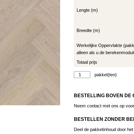
Lengte (m)
Breedte (m)
Werkelijke Oppervlakte (pak
alleen als u de berekenmodul
Totaal prijs
Designflooring
Alternat
-
Van
BESTELLING BOVEN DE 
Gogh
Rigid
Neem contact met ons op voor 
Core
-
BESTELLEN ZONDER B
Neutral
Deel de pakketinhoud door het a
Brushed