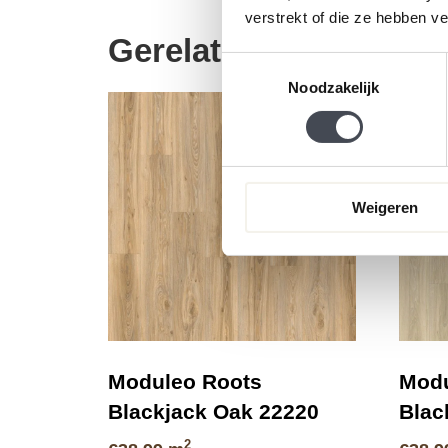
verstrekt of die ze hebben v
Gerelateerde product
Toestemmingsselectie
Noodzakelijk
Weigeren
Moduleo Roots
Modu
Blackjack Oak 22220
Blac
2