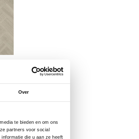
n
Grey
Over
 media te bieden en om ons
N
ze partners voor social
nformatie die u aan ze heeft