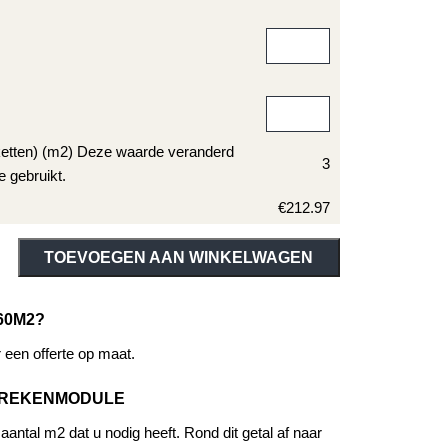
ketten) (m2) Deze waarde veranderd
3
e gebruikt.
€212.97
ive:
TOEVOEGEN AAN WINKELWAGEN
60M2?
een offerte op maat.
EREKENMODULE
antal m2 dat u nodig heeft. Rond dit getal af naar