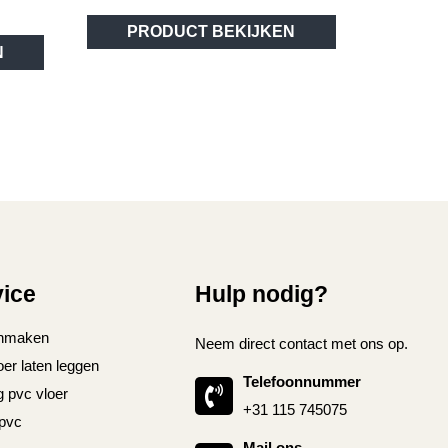
Dit
Dit
PRODUCT BEKIJKEN
product
N
product
heeft
heeft
meerdere
meerdere
variaties.
variaties.
Deze
Deze
optie
optie
kan
kan
gekozen
gekozen
worden
worden
op
op
de
vice
Hulp nodig?
de
productpagina
productpagina
nmaken
Neem direct contact met ons op.
oer laten leggen
Telefoonnummer
g pvc vloer
+31 115 745075
 pvc
Mail ons