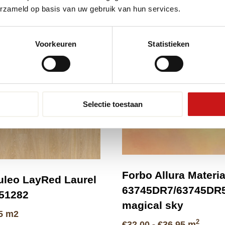
en
erzameld op basis van uw gebruik van hun services.
 VLOER
Voorkeuren
Statistieken
Selectie toestaan
Forbo Allura Materia
leo LayRed Laurel
63745DR7/63745DR
51282
magical sky
5
m2
2
Prijsklas
€
32.00
-
€
36.95
m