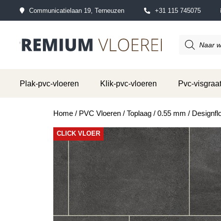
Communicatielaan 19, Terneuzen
+31 115 745075
Producten
zoeken
Plak-pvc-vloeren
Klik-pvc-vloeren
Pvc-visgraat
Home
/
PVC Vloeren
/
Toplaag
/
0.55 mm
/ Designfl
CLICK VLOER