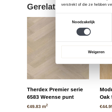
Gerelateerde product
verstrekt of die ze hebben v
Toestemmingsselectie
CLICK
Noodzakelijk
Weigeren
Therdex Premier serie
Modu
6583 Weense punt
Oak 
2
€
49.83
m
€
44.9