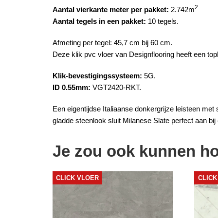
2
Aantal vierkante meter per pakket:
2.742m
Aantal tegels in een pakket:
10 tegels.
Afmeting per tegel: 45,7 cm bij 60 cm.
Deze
klik pvc
vloer van
Designflooring
heeft een to
Klik-bevestigingssysteem:
5G.
ID 0.55mm:
VGT2420-RKT.
Een eigentijdse Italiaanse donkergrijze leisteen met s
gladde
steenlook
sluit Milanese Slate perfect aan bij 
Je zou ook kunnen h
CLICK VLOER
CLICK