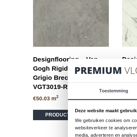
Designflooring – Van
Desi
Gogh Rigid Core –
Gogh
Grigio Breccia Marble –
Pala
VGT3019-RKT
RKT
Toestemming
2
€
50.03
m
€
49.9
Deze website maakt gebruik
PRODUCT BEKIJKEN
We gebruiken cookies om cont
websiteverkeer te analyseren
media, adverteren en analys