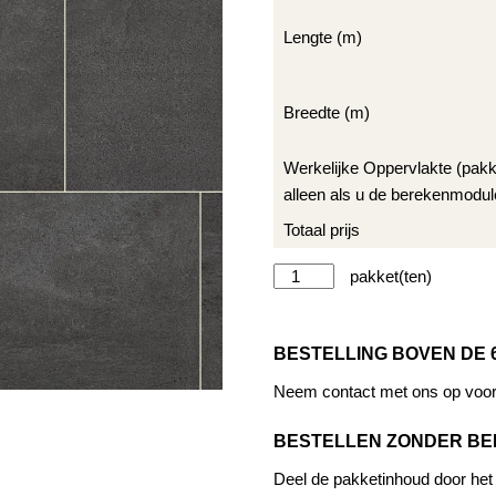
Lengte (m)
Breedte (m)
Werkelijke Oppervlakte (pak
alleen als u de berekenmodul
Totaal prijs
Designflooring
Alternat
-
Van
BESTELLING BOVEN DE 
Gogh
Rigid
Neem contact met ons op voor 
Core
-
BESTELLEN ZONDER B
Milanese
Deel de pakketinhoud door het a
Slate