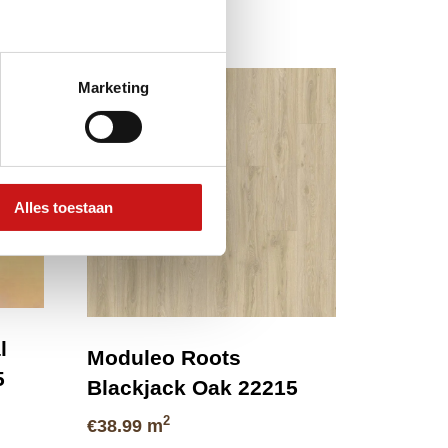
Marketing
Alles toestaan
l
Moduleo Roots
5
Blackjack Oak 22215
2
€
38.99
m
se: