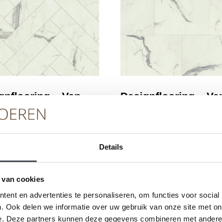
gnflooring – Van
Designflooring – Va
 Rigid Core –
Gogh Rigid Core –
zzo Marble – SM-
Palazzo Marble –
2413-7
RKT2413
Details
2
2
5
m
€
49.99
m
 van cookies
PRODUCT BEKIJKEN
PRODUCT BEKIJKE
ent en advertenties te personaliseren, om functies voor social
. Ook delen we informatie over uw gebruik van onze site met on
e. Deze partners kunnen deze gegevens combineren met andere i