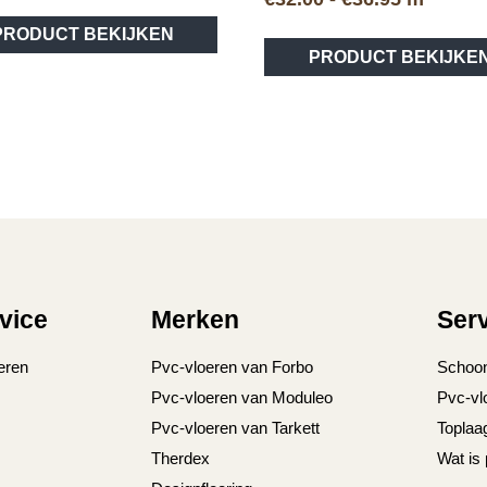
€32.00
PRODUCT BEKIJKEN
tot
PRODUCT BEKIJKE
€36.95
vice
Merken
Ser
eren
Pvc-vloeren van Forbo
Schoo
Pvc-vloeren van Moduleo
Pvc-vl
Pvc-vloeren van Tarkett
Toplaa
Therdex
Wat is