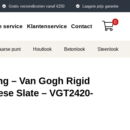
Gratis verzendkosten vanaf €250
Laagste prijs garantie
0
 service
Klantenservice
Contact
aarse punt
Houtlook
Betonlook
Steenlook
ng – Van Gogh Rigid
ese Slate – VGT2420-