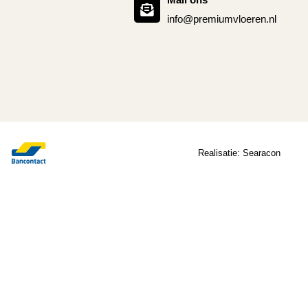
info@premiumvloeren.nl
Realisatie:
Searacon