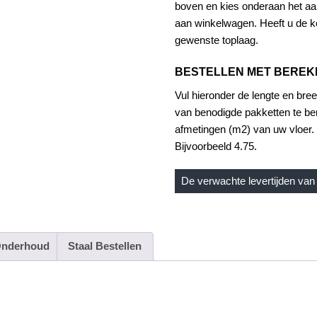
boven en kies onderaan het aan
-
aan winkelwagen. Heeft u de ke
VGT2420-
gewenste toplaag.
RKT
aantal
BESTELLEN MET BERE
Vul hieronder de lengte en bree
van benodigde pakketten te be
afmetingen (m2) van uw vloer. 
Bijvoorbeeld 4.75.
De verwachte levertijden van 
nderhoud
Staal Bestellen