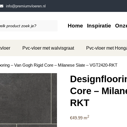
info@premiumvloeren.nl
Home
Inspiratie
Onze
vloer
Pvc-vloer met walvisgraat
Pvc-vloer met Hong
ooring – Van Gogh Rigid Core – Milanese Slate – VGT2420-RKT
Designfloori
Core – Milan
RKT
2
€
49.99
m