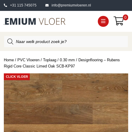
+31 115 745075
info@premiumvloeren.nl
0
Producten
zoeken
Home
/
PVC Vloeren
/
Toplaag
/
0.30 mm
/ Designflooring – Rubens
Rigid Core Classic Limed Oak SCB-KP97
CLICK VLOER