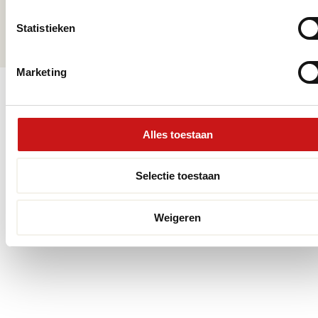
Mail ons
Statistieken
info@premiumvloeren.nl
Marketing
© 2026 Premium Vloeren
/
Privacy verklaring
/
Voorwaarden
/
Realisatie:
Searacon
Alles toestaan
Selectie toestaan
Weigeren