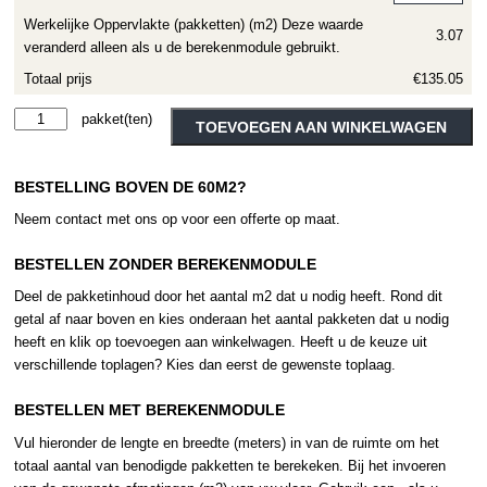
Werkelijke Oppervlakte (pakketten) (m2) Deze waarde
3.07
veranderd alleen als u de berekenmodule gebruikt.
Totaal prijs
€135.05
Designflooring
Alternative:
TOEVOEGEN AAN WINKELWAGEN
-
Rubens
BESTELLING BOVEN DE 60M2?
Rigid
Core
Neem contact met ons op voor een offerte op maat.
Classic
Limed
BESTELLEN ZONDER BEREKENMODULE
Oak
Deel de pakketinhoud door het aantal m2 dat u nodig heeft. Rond dit
SCB-
getal af naar boven en kies onderaan het aantal pakketen dat u nodig
KP97
heeft en klik op toevoegen aan winkelwagen. Heeft u de keuze uit
aantal
verschillende toplagen? Kies dan eerst de gewenste toplaag.
BESTELLEN MET BEREKENMODULE
Vul hieronder de lengte en breedte (meters) in van de ruimte om het
totaal aantal van benodigde pakketten te berekeken. Bij het invoeren