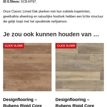
ID 0.55mm:
SCB-KP97.
Onze Classic Limed Oak planken met hun subtiele kopertinten,
gewitkalkte afwerking en natuurlijke
houtlook
hebben een lichte structuur
die gelijk loopt met het opvallende nerfpatroon.
Je zou ook kunnen houden van …
CLICK VLOER
CLICK VLOER
Designflooring –
Designflooring –
Rubens Rigid Core
Rubens Rigid Core