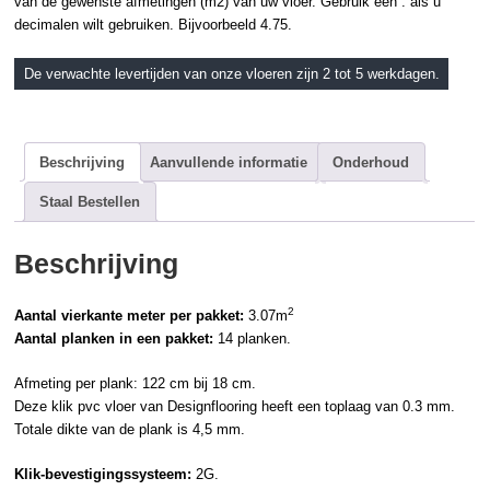
van de gewenste afmetingen (m2) van uw vloer. Gebruik een . als u
decimalen wilt gebruiken. Bijvoorbeeld 4.75.
De verwachte levertijden van onze vloeren zijn 2 tot 5 werkdagen.
Beschrijving
Aanvullende informatie
Onderhoud
Staal Bestellen
Beschrijving
2
Aantal vierkante meter per pakket:
3.07m
Aantal planken in een pakket:
14 planken.
Afmeting per plank: 122 cm bij 18 cm.
Deze
klik pvc
vloer van
Designflooring
heeft een toplaag van 0.3 mm.
Totale dikte van de plank is 4,5 mm.
Klik-bevestigingssysteem:
2G.