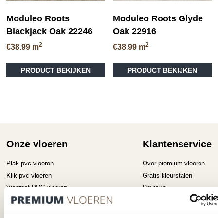
Moduleo Roots
Moduleo Roots Glyde
Blackjack Oak 22246
Oak 22916
2
2
€
38.99
m
€
38.99
m
Dit
Di
PRODUCT BEKIJKEN
PRODUCT BEKIJKEN
product
pr
heeft
he
meerdere
me
variaties.
va
Deze
D
optie
op
kan
ka
gekozen
ge
Onze vloeren
Klantenservice
worden
wo
op
op
Plak-pvc-vloeren
Over premium vloeren
de
de
Klik-pvc-vloeren
Gratis kleurstalen
productpagina
pr
Visgraat PVC vloeren
Reviews
Megavisgraat PVC vloeren
Contact
Hongaarse punt PVC vloeren
Cookiebeleid