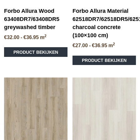
Forbo Allura Wood
Forbo Allura Material
63408DR7/63408DR5
62518DR7/62518DR5/62
greywashed timber
charcoal concrete
(100×100 cm)
2
Prijsklasse:
€
32.00
-
€
36.95
m
€32.00
2
Prijsklasse:
€
27.00
-
€
36.95
m
Dit
tot
€27.00
PRODUCT BEKIJKEN
product
€36.95
tot
heeft
PRODUCT BEKIJKEN
€36.95
meerdere
variaties.
Deze
optie
kan
gekozen
worden
op
de
productpagina