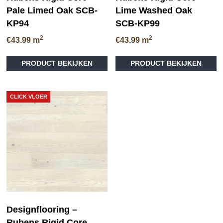
Pale Limed Oak SCB-
Lime Washed Oak
KP94
SCB-KP99
2
2
€
43.99
m
€
43.99
m
PRODUCT BEKIJKEN
PRODUCT BEKIJKEN
CLICK VLOER
Designflooring –
Rubens Rigid Core