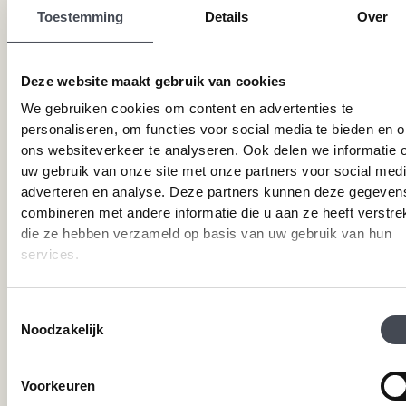
Betonlook PVC vloeren
Toestemming
Details
Over
Houtlook PVC vloeren
Steenlook PVC vloeren
Deze website maakt gebruik van cookies
We gebruiken cookies om content en advertenties te
Merken
Service
personaliseren, om functies voor social media te bieden en 
ons websiteverkeer te analyseren. Ook delen we informatie 
Pvc-vloeren van Forbo
Schoonmaken
uw gebruik van onze site met onze partners voor social medi
Pvc-vloeren van Moduleo
Pvc-vloer laten leggen
adverteren en analyse. Deze partners kunnen deze gegeven
Pvc-vloeren van Tarkett
Toplaag pvc vloer
combineren met andere informatie die u aan ze heeft verstrek
Therdex
Wat is pvc
die ze hebben verzameld op basis van uw gebruik van hun
Designflooring
services.
Hulp nodig?
Toestemmingsselectie
Noodzakelijk
Neem direct contact met ons op.
Telefoonnummer
Voorkeuren
+31 115 745075