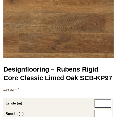
Designflooring – Rubens Rigid
Core Classic Limed Oak SCB-KP97
2
€
43.99
m
Lengte (m)
Breedte (m)