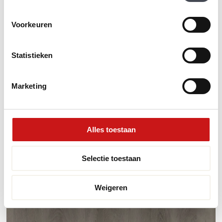
Voorkeuren
Statistieken
Marketing
Therdex Stone 10031
Alles toestaan
2
€
49.95
m
Selectie toestaan
MEER INFORMATIE
Weigeren