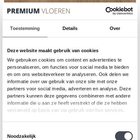
Toestemming
Details
Over
Deze website maakt gebruik van cookies
We gebruiken cookies om content en advertenties te
personaliseren, om functies voor social media te bieden
en om ons websiteverkeer te analyseren. Ook delen we
informatie over uw gebruik van onze site met onze
Tarkett – Naturals – Nomad Oak – Oat
partners voor social media, adverteren en analyse. Deze
partners kunnen deze gegevens combineren met andere
2
Prijsklasse:
€
34.50
-
€
39.60
m
informatie die u aan ze heeft verstrekt of die ze hebben
€34.50
verzameld op basis van uw gebruik van hun services.
tot
MEER INFORMATIE
€39.60
Toestemmingsselectie
Noodzakelijk