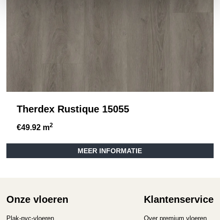
Therdex Rustique 15055
2
€
49.92
m
MEER INFORMATIE
Onze vloeren
Klantenservice
Plak-pvc-vloeren
Over premium vloeren