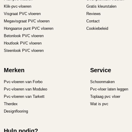
Klik-pvc-vloeren
Gratis kleurstalen
Visgraat PVC vloeren
Reviews
Megavisgraat PVC vloeren
Contact
Hongaarse punt PVC vloeren
Cookiebeleid
Betonlook PVC vloeren
Houtlook PVC vloeren
Steenlook PVC vloeren
Merken
Service
Pvc-vloeren van Forbo
Schoonmaken
Pvc-vloeren van Moduleo
Pvc-vloer laten leggen
Pvc-vloeren van Tarkett
Toplaag pvc vloer
Therdex
Wat is pvc
Designflooring
Hulp nodig?