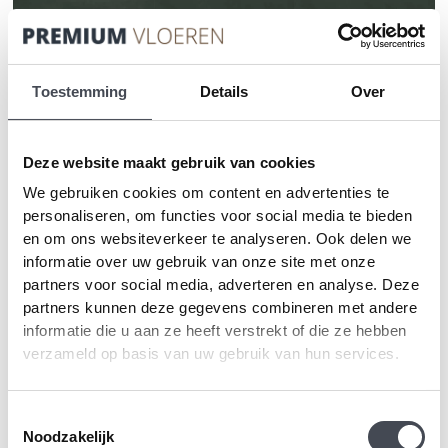
Toestemming
Details
Over
Deze website maakt gebruik van cookies
We gebruiken cookies om content en advertenties te
Moduleo Roots Mattina 46790
personaliseren, om functies voor social media te bieden
2
en om ons websiteverkeer te analyseren. Ook delen we
€
38.99
m
informatie over uw gebruik van onze site met onze
partners voor social media, adverteren en analyse. Deze
MEER INFORMATIE
partners kunnen deze gegevens combineren met andere
informatie die u aan ze heeft verstrekt of die ze hebben
verzameld op basis van uw gebruik van hun services.
Toestemmingsselectie
Noodzakelijk