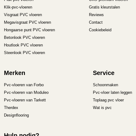
Klik-pvc-vloeren
Gratis kleurstalen
Visgraat PVC vloeren
Reviews
Megavisgraat PVC vloeren
Contact
Hongaarse punt PVC vloeren
Cookiebeleid
Betonlook PVC vloeren
Houtlook PVC vloeren
Steenlook PVC vloeren
Merken
Service
Pvc-vloeren van Forbo
Schoonmaken
Pvc-vloeren van Moduleo
Pvc-vloer laten leggen
Pvc-vloeren van Tarkett
Toplaag pvc vloer
Therdex
Wat is pvc
Designflooring
Hulp nodig?