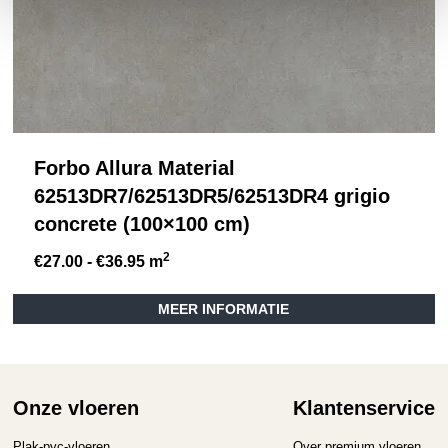
Forbo Allura Material
62513DR7/62513DR5/62513DR4 grigio
concrete (100×100 cm)
2
Prijsklasse:
€
27.00
-
€
36.95
m
€27.00
tot
MEER INFORMATIE
€36.95
Onze vloeren
Klantenservice
Plak-pvc-vloeren
Over premium vloeren