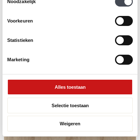
Noodzakelijk
Voorkeuren
Statistieken
Marketing
Alles toestaan
Therdex Original 2 serie 7542
2
€
50.01
m
Selectie toestaan
MEER INFORMATIE
Weigeren