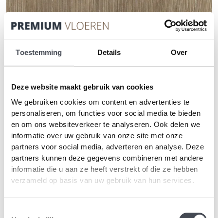
Toestemming
Details
Over
Deze website maakt gebruik van cookies
We gebruiken cookies om content en advertenties te
personaliseren, om functies voor social media te bieden
en om ons websiteverkeer te analyseren. Ook delen we
Forbo Allura Wood
informatie over uw gebruik van onze site met onze
60288DR7/60288DR5/60288DR4 light
partners voor social media, adverteren en analyse. Deze
giant oak
partners kunnen deze gegevens combineren met andere
informatie die u aan ze heeft verstrekt of die ze hebben
2
Prijsklasse:
€
27.00
-
€
36.95
m
verzameld op basis van uw gebruik van hun services.
€27.00
tot
MEER INFORMATIE
€36.95
Toestemmingsselectie