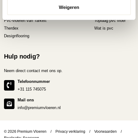
Pvc-vloeren van Forbo
Schoonmaken
Weigeren
Pvc-vloeren van Moduleo
Pvc-vloer laten leggen
Pvc-vloeren van Tarkett
Toplaag pvc vloer
Therdex
Wat is pvc
Designflooring
Hulp nodig?
Neem direct contact met ons op.
Telefoonnummer
+31 115 745075
Mail ons
info@premiumvloeren.nl
© 2026 Premium Vloeren
/
Privacy verklaring
/
Voorwaarden
/
Realisatie:
Searacon