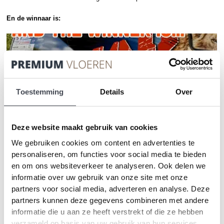
En de winnaar is:
Toestemming
Details
Over
Deze website maakt gebruik van cookies
We gebruiken cookies om content en advertenties te
Socials van Bas
personaliseren, om functies voor social media te bieden
en om ons websiteverkeer te analyseren. Ook delen we
Op deze socials zal bas de berichten plaatsen waaronder je
informatie over uw gebruik van onze site met onze
kunt reageren:
partners voor social media, adverteren en analyse. Deze
partners kunnen deze gegevens combineren met andere
–
Instagram
informatie die u aan ze heeft verstrekt of die ze hebben
–
Youtube
verzameld op basis van uw gebruik van hun services.