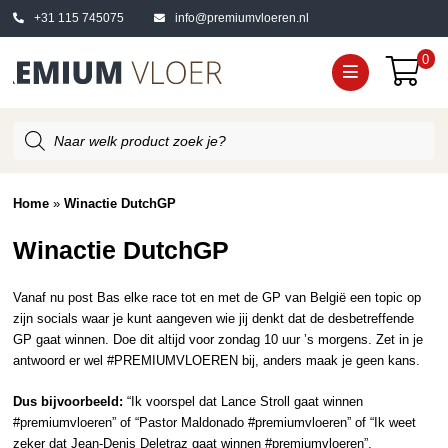
+31 115 745075
info@premiumvloeren.nl
0
Producten
zoeken
Home
»
Winactie DutchGP
Winactie DutchGP
Vanaf nu post Bas elke race tot en met de GP van België een topic op
zijn socials waar je kunt aangeven wie jij denkt dat de desbetreffende
GP gaat winnen. Doe dit altijd voor zondag 10 uur ’s morgens. Zet in je
antwoord er wel #PREMIUMVLOEREN bij, anders maak je geen kans.
Dus bijvoorbeeld:
“Ik voorspel dat Lance Stroll gaat winnen
#premiumvloeren” of “Pastor Maldonado #premiumvloeren” of “Ik weet
zeker dat Jean-Denis Deletraz gaat winnen #premiumvloeren”.