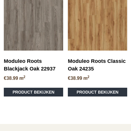
Deze
op
optie
ka
kan
ge
gekozen
wo
worden
op
op
de
de
pr
productpagina
Moduleo Roots
Moduleo Roots Classic
Blackjack Oak 22937
Oak 24235
2
2
€
38.99
m
€
38.99
m
Dit
Di
PRODUCT BEKIJKEN
PRODUCT BEKIJKEN
product
pr
heeft
he
meerdere
me
variaties.
va
Deze
D
optie
op
kan
ka