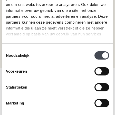
en om ons websiteverkeer te analyseren. Ook delen we
informatie over uw gebruik van onze site met onze
Hulp nodig?
partners voor social media, adverteren en analyse. Deze
partners kunnen deze gegevens combineren met andere
Neem direct contact met ons op.
informatie die u aan ze heeft verstrekt of die ze hebben
verzameld op basis van uw gebruik van hun services.
Telefoonnummer
+31 115 745075
Toestemmingsselectie
Mail ons
Noodzakelijk
info@premiumvloeren.nl
Voorkeuren
© 2026 Premium Vloeren
/
Privacy verklaring
/
Voorwaarden
/
Realisatie:
Searacon
Statistieken
Marketing