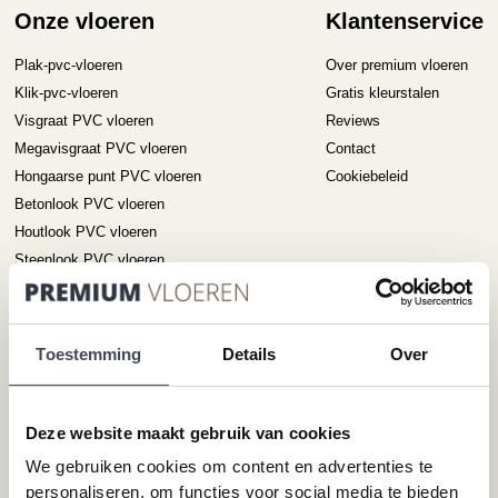
gekozen
ge
Onze vloeren
Klantenservice
worden
wo
op
op
Plak-pvc-vloeren
Over premium vloeren
de
de
Klik-pvc-vloeren
Gratis kleurstalen
productpagina
pr
Visgraat PVC vloeren
Reviews
Megavisgraat PVC vloeren
Contact
Hongaarse punt PVC vloeren
Cookiebeleid
Betonlook PVC vloeren
Houtlook PVC vloeren
Steenlook PVC vloeren
Merken
Service
Toestemming
Details
Over
Pvc-vloeren van Forbo
Schoonmaken
Pvc-vloeren van Moduleo
Pvc-vloer laten leggen
Deze website maakt gebruik van cookies
Pvc-vloeren van Tarkett
Toplaag pvc vloer
Therdex
Wat is pvc
We gebruiken cookies om content en advertenties te
Designflooring
personaliseren, om functies voor social media te bieden