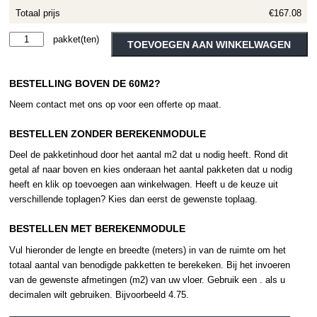
Totaal prijs
€167.08
Therdex
Alternative:
TOEVOEGEN AAN WINKELWAGEN
Tapis
4010
BESTELLING BOVEN DE 60M2?
aantal
Neem contact met ons op voor een offerte op maat.
BESTELLEN ZONDER BEREKENMODULE
Deel de pakketinhoud door het aantal m2 dat u nodig heeft. Rond dit
getal af naar boven en kies onderaan het aantal pakketen dat u nodig
heeft en klik op toevoegen aan winkelwagen. Heeft u de keuze uit
verschillende toplagen? Kies dan eerst de gewenste toplaag.
BESTELLEN MET BEREKENMODULE
Vul hieronder de lengte en breedte (meters) in van de ruimte om het
totaal aantal van benodigde pakketten te berekeken. Bij het invoeren
van de gewenste afmetingen (m2) van uw vloer. Gebruik een . als u
decimalen wilt gebruiken. Bijvoorbeeld 4.75.