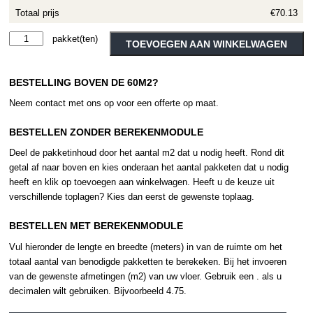
Totaal prijs
€70.13
Therdex
Alternative:
TOEVOEGEN AAN WINKELWAGEN
Tapis
4001
BESTELLING BOVEN DE 60M2?
aantal
Neem contact met ons op voor een offerte op maat.
BESTELLEN ZONDER BEREKENMODULE
Deel de pakketinhoud door het aantal m2 dat u nodig heeft. Rond dit
getal af naar boven en kies onderaan het aantal pakketen dat u nodig
heeft en klik op toevoegen aan winkelwagen. Heeft u de keuze uit
verschillende toplagen? Kies dan eerst de gewenste toplaag.
BESTELLEN MET BEREKENMODULE
Vul hieronder de lengte en breedte (meters) in van de ruimte om het
totaal aantal van benodigde pakketten te berekeken. Bij het invoeren
van de gewenste afmetingen (m2) van uw vloer. Gebruik een . als u
decimalen wilt gebruiken. Bijvoorbeeld 4.75.