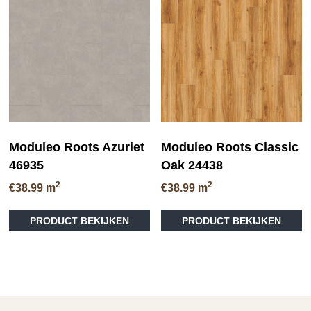
kan
gekozen
worden
op
de
productpagina
Moduleo Roots Azuriet
Moduleo Roots Classic
46935
Oak 24438
2
2
€
38.99
m
€
38.99
m
Dit
Di
PRODUCT BEKIJKEN
PRODUCT BEKIJKEN
product
pr
heeft
he
meerdere
me
variaties.
va
Deze
D
optie
op
kan
ka