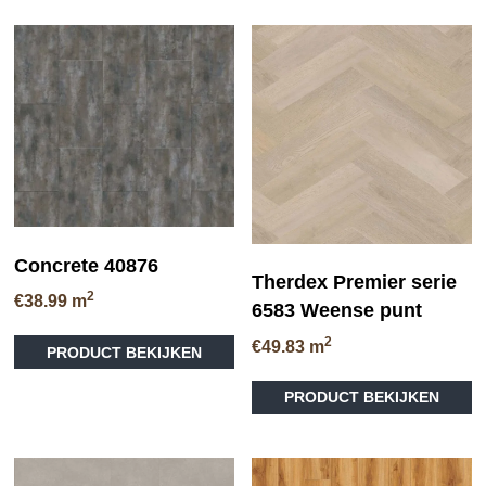
Concrete 40876
Therdex Premier serie
2
€
38.99
m
6583 Weense punt
Dit
2
€
49.83
m
PRODUCT BEKIJKEN
product
heeft
PRODUCT BEKIJKEN
meerdere
variaties.
Deze
optie