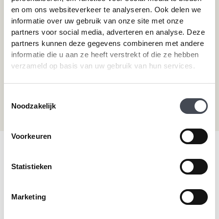
en om ons websiteverkeer te analyseren. Ook delen we
informatie over uw gebruik van onze site met onze
Hulp nodig?
partners voor social media, adverteren en analyse. Deze
partners kunnen deze gegevens combineren met andere
Neem direct contact met ons op.
informatie die u aan ze heeft verstrekt of die ze hebben
verzameld op basis van uw gebruik van hun services.
Telefoonnummer
+31 115 745075
Toestemmingsselectie
Mail ons
Noodzakelijk
info@premiumvloeren.nl
Voorkeuren
© 2026 Premium Vloeren
/
Privacy verklaring
/
Voorwaarden
/
Realisatie:
Searacon
Statistieken
Marketing