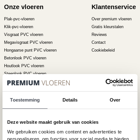
gekozen
ge
Onze vloeren
Klantenservice
worden
wo
op
op
Plak-pvc-vloeren
Over premium vloeren
de
de
Klik-pvc-vloeren
Gratis kleurstalen
productpagina
pr
Visgraat PVC vloeren
Reviews
Megavisgraat PVC vloeren
Contact
Hongaarse punt PVC vloeren
Cookiebeleid
Betonlook PVC vloeren
Houtlook PVC vloeren
Steenlook PVC vloeren
Merken
Service
Toestemming
Details
Over
Pvc-vloeren van Forbo
Schoonmaken
Pvc-vloeren van Moduleo
Pvc-vloer laten leggen
Deze website maakt gebruik van cookies
Pvc-vloeren van Tarkett
Toplaag pvc vloer
Therdex
Wat is pvc
We gebruiken cookies om content en advertenties te
Designflooring
personaliseren, om functies voor social media te bieden