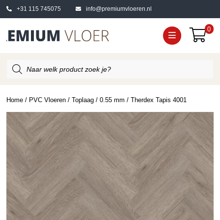
+31 115 745075
info@premiumvloeren.nl
0
Producten
zoeken
Home
/
PVC Vloeren
/
Toplaag
/
0.55 mm
/ Therdex Tapis 4001