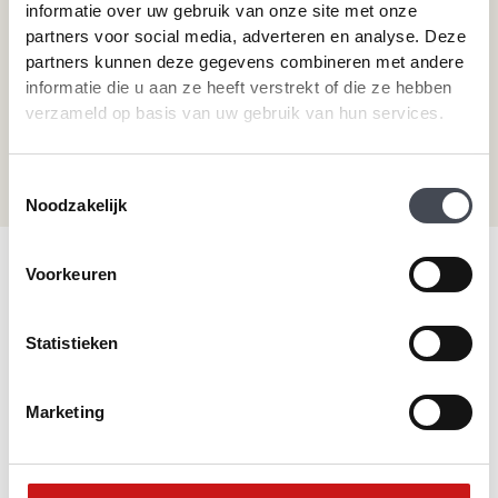
informatie over uw gebruik van onze site met onze
partners voor social media, adverteren en analyse. Deze
Neem direct contact met ons op.
partners kunnen deze gegevens combineren met andere
Telefoonnummer
informatie die u aan ze heeft verstrekt of die ze hebben
verzameld op basis van uw gebruik van hun services.
+31 115 745075
Mail ons
info@premiumvloeren.nl
Toestemmingsselectie
Noodzakelijk
© 2026 Premium Vloeren
/
Privacy verklaring
/
Voorwaarden
/
Voorkeuren
Realisatie:
Searacon
Statistieken
Marketing