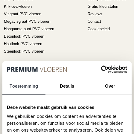
de
de
Klik-pvc-vloeren
Gratis kleurstalen
productpagina
pr
Visgraat PVC vloeren
Reviews
Megavisgraat PVC vloeren
Contact
Hongaarse punt PVC vloeren
Cookiebeleid
Betonlook PVC vloeren
Houtlook PVC vloeren
Steenlook PVC vloeren
Merken
Service
Pvc-vloeren van Forbo
Schoonmaken
Toestemming
Details
Over
Pvc-vloeren van Moduleo
Pvc-vloer laten leggen
Pvc-vloeren van Tarkett
Toplaag pvc vloer
Therdex
Wat is pvc
Deze website maakt gebruik van cookies
Designflooring
We gebruiken cookies om content en advertenties te
personaliseren, om functies voor social media te bieden
en om ons websiteverkeer te analyseren. Ook delen we
Hulp nodig?