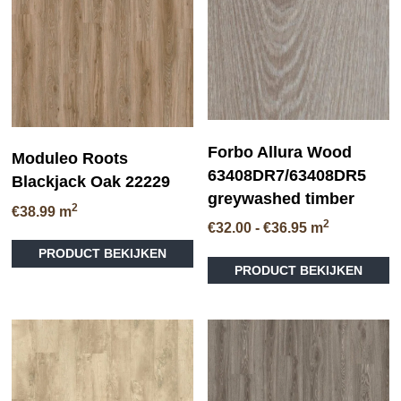
Forbo Allura Wood
Moduleo Roots
63408DR7/63408DR5
Blackjack Oak 22229
greywashed timber
2
€
38.99
m
2
Prijsklasse:
€
32.00
-
€
36.95
m
Dit
€32.00
Di
PRODUCT BEKIJKEN
product
tot
PRODUCT BEKIJKEN
pr
heeft
€36.95
he
meerdere
me
variaties.
va
Deze
D
optie
op
kan
ka
gekozen