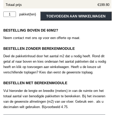
Totaal prijs
€199.80
Therdex
Alternative:
TOEVOEGEN AAN WINKELWAGEN
Stone
10051
BESTELLING BOVEN DE 60M2?
aantal
Neem contact met ons op voor een offerte op maat.
BESTELLEN ZONDER BEREKENMODULE
Deel de pakketinhoud door het aantal m2 dat u nodig heeft. Rond dit
getal af naar boven en kies onderaan het aantal pakketen dat u nodig
heeft en klik op toevoegen aan winkelwagen. Heeft u de keuze uit
verschillende toplagen? Kies dan eerst de gewenste toplaag.
BESTELLEN MET BEREKENMODULE
Vul hieronder de lengte en breedte (meters) in van de ruimte om het
totaal aantal van benodigde pakketten te berekeken. Bij het invoeren
van de gewenste afmetingen (m2) van uw vloer. Gebruik een . als u
decimalen wilt gebruiken. Bijvoorbeeld 4.75.