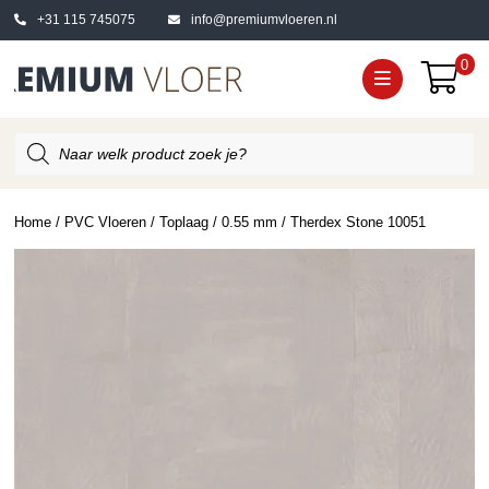
+31 115 745075
info@premiumvloeren.nl
0
Producten
zoeken
Home
/
PVC Vloeren
/
Toplaag
/
0.55 mm
/ Therdex Stone 10051