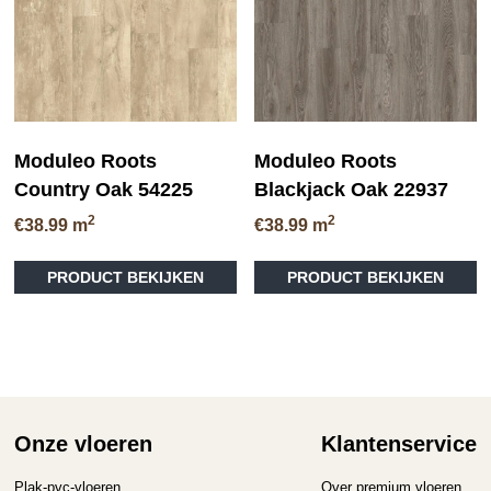
ge
worden
wo
op
op
de
de
productpagina
pr
Moduleo Roots
Moduleo Roots
Country Oak 54225
Blackjack Oak 22937
2
2
€
38.99
m
€
38.99
m
Dit
Di
PRODUCT BEKIJKEN
PRODUCT BEKIJKEN
product
pr
heeft
he
meerdere
me
variaties.
va
Deze
D
optie
op
kan
ka
gekozen
ge
Onze vloeren
Klantenservice
worden
wo
op
op
Plak-pvc-vloeren
Over premium vloeren