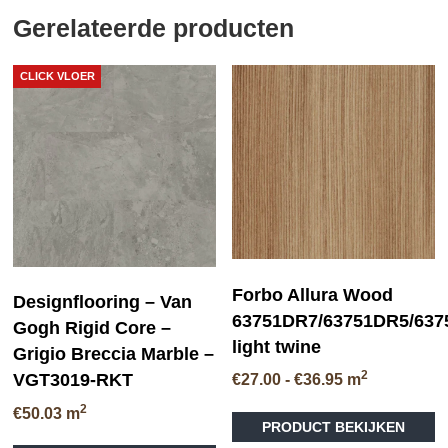
Gerelateerde producten
CLICK VLOER
Forbo Allura Wood
Designflooring – Van
63751DR7/63751DR5/63
Gogh Rigid Core –
light twine
Grigio Breccia Marble –
2
VGT3019-RKT
Prijsklasse:
€
27.00
-
€
36.95
m
€27.00
Di
2
€
50.03
m
tot
PRODUCT BEKIJKEN
pr
€36.95