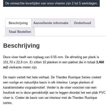
De verwachte levertijden van onze vloeren zijn 2 tot 5 werkdagen.
Beschrijving
Aanvullende informatie
Onderhoud
Staal Bestellen
Beschrijving
Deze vloer heeft een toplaag van 0.55 mm. De afmeting per plank is
151,70 x 22,8 cm. Er zitten 10 planken in een pakket die in totaal
3,468
m2
vierkante meter zijn.
De naam vertelt het hele verhaal. De
Therdex
Rustique Series creëert
een rustige en natuurlijke basis in elk interieur. Lange planken of
karakteristieke
visgraatmotief
. Verder is de vloer voorzien van een
houtlook
en is deze gemakkelijk aan te leggen doordat het een
plak PVC
vloer is. Creëer de basis van uw interieur met de Therdex Rustique
series.