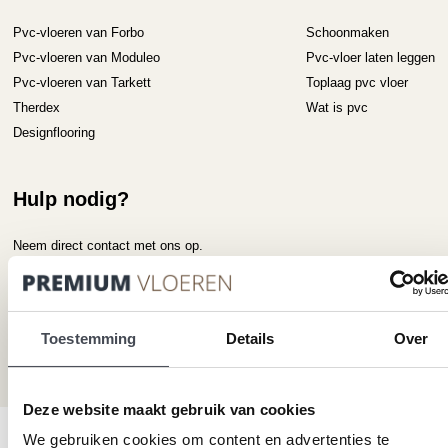
Pvc-vloeren van Forbo
Schoonmaken
Pvc-vloeren van Moduleo
Pvc-vloer laten leggen
Pvc-vloeren van Tarkett
Toplaag pvc vloer
Therdex
Wat is pvc
Designflooring
Hulp nodig?
Neem direct contact met ons op.
Telefoonnummer
+31 115 745075
Toestemming
Details
Over
Mail ons
info@premiumvloeren.nl
Deze website maakt gebruik van cookies
We gebruiken cookies om content en advertenties te
© 2026 Premium Vloeren
/
Privacy verklaring
/
Voorwaarden
/