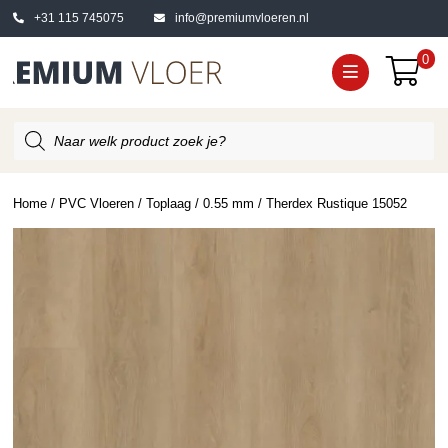
+31 115 745075
info@premiumvloeren.nl
0
Producten
zoeken
Home
/
PVC Vloeren
/
Toplaag
/
0.55 mm
/ Therdex Rustique 15052