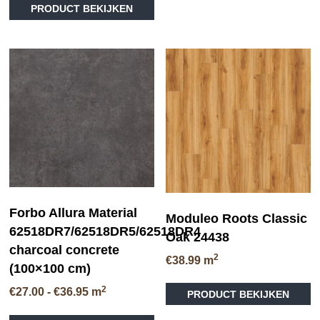
he
PRODUCT BEKIJKEN
me
va
D
op
ka
ge
wo
op
de
pr
Forbo Allura Material
Moduleo Roots Classic
62518DR7/62518DR5/62518DR4
Oak 24438
charcoal concrete
2
€
38.99
m
(100×100 cm)
Di
2
Prijsklasse:
€
27.00
-
€
36.95
m
PRODUCT BEKIJKEN
pr
€27.00
he