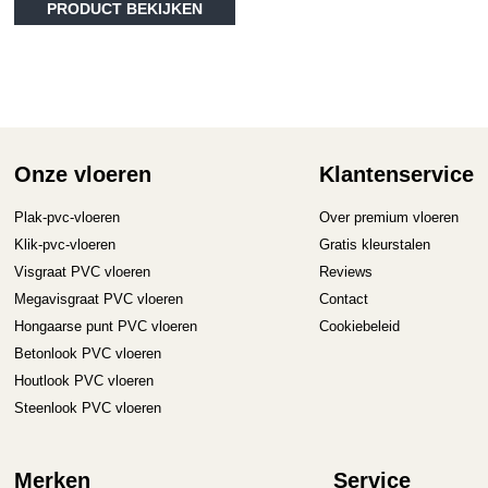
tot
me
PRODUCT BEKIJKEN
€36.95
va
D
op
ka
ge
wo
op
Onze vloeren
Klantenservice
de
pr
Plak-pvc-vloeren
Over premium vloeren
Klik-pvc-vloeren
Gratis kleurstalen
Visgraat PVC vloeren
Reviews
Megavisgraat PVC vloeren
Contact
Hongaarse punt PVC vloeren
Cookiebeleid
Betonlook PVC vloeren
Houtlook PVC vloeren
Steenlook PVC vloeren
Merken
Service