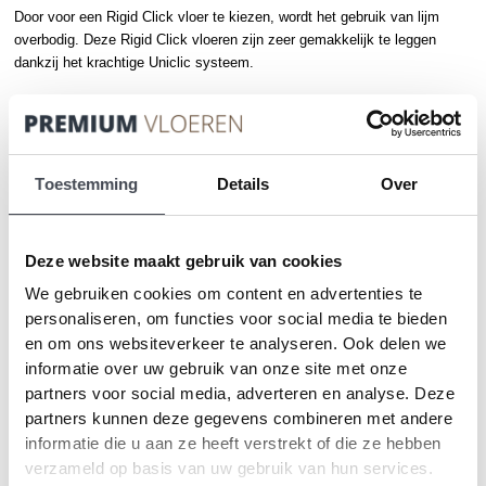
Door voor een Rigid Click vloer te kiezen, wordt het gebruik van lijm
overbodig. Deze
Rigid Click
vloeren zijn zeer gemakkelijk te leggen
dankzij het krachtige Uniclic systeem.
Je zou ook kunnen houden van …
CLICK VLOER
CLICK VLOER
Toestemming
Details
Over
Deze website maakt gebruik van cookies
We gebruiken cookies om content en advertenties te
personaliseren, om functies voor social media te bieden
en om ons websiteverkeer te analyseren. Ook delen we
informatie over uw gebruik van onze site met onze
partners voor social media, adverteren en analyse. Deze
Therdex Rigid Click
Therdex Rigid Click
partners kunnen deze gegevens combineren met andere
C3020
informatie die u aan ze heeft verstrekt of die ze hebben
C6032
verzameld op basis van uw gebruik van hun services.
2
2
€
59.84
m
€
59.95
m