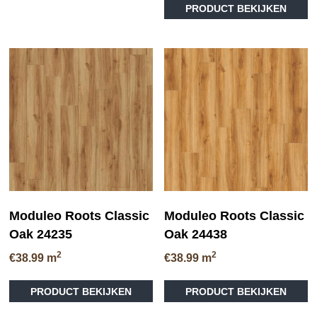
PRODUCT BEKIJKEN
pr
meerdere
he
variaties.
me
Deze
va
optie
D
kan
op
gekozen
ka
worden
ge
op
wo
de
op
productpagina
de
pr
Moduleo Roots Classic
Moduleo Roots Classic
Oak 24235
Oak 24438
2
2
€
38.99
m
€
38.99
m
Dit
Di
PRODUCT BEKIJKEN
PRODUCT BEKIJKEN
product
pr
heeft
he