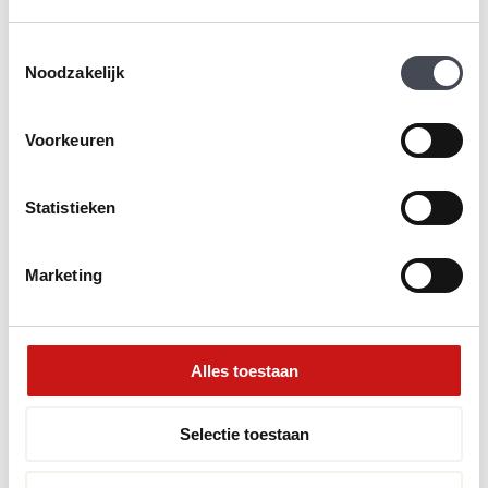
PRODUCT BEKIJKEN
PRODUCT BEKIJKEN
Toestemmingsselectie
Noodzakelijk
CLICK VLOER
Voorkeuren
Statistieken
Marketing
Therdex Regular 3030
Therdex Rigid Click
Alles toestaan
C6033
2
€
44.88
m
2
€
59.95
m
Selectie toestaan
PRODUCT BEKIJKEN
PRODUCT BEKIJKEN