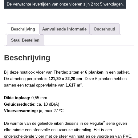
De verwachte levertijden van onze vloeren zijn 2 tot 5 werkdagen.
Beschrijving
Aanvullende informatie
Onderhoud
Staal Bestellen
Beschrijving
Bij deze
houtlook
vloer van
Therdex
zitten er
6 planken
in een pakket.
De afmeting per plank is
121,30 x 22,20 cm
. Deze 6 planken hebben
samen een totaal oppervlakte van
1,617 m²
.
Dikte toplaag:
0,55 mm
Geluidsreductie:
ca. 10 dB(A)
Vloerverwarming:
ja, max 27 ºC
2
De warmte van de geleefde eiken dessins in de Regular
serie geven
elke ruimte een sfeervolle en luxueuze uitstraling. Het is een
onderscheidende vloer met de sfeer van hout en de voordelen van PVC.