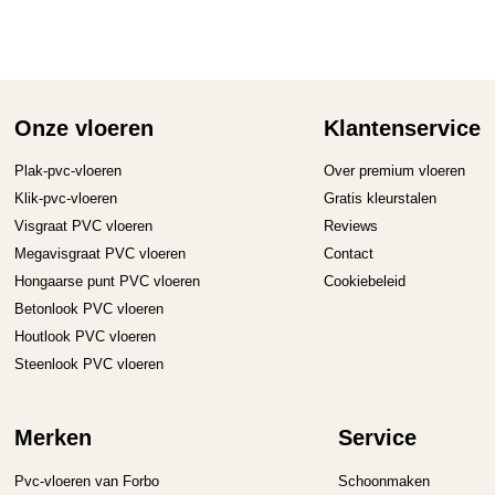
meerdere
me
variaties.
va
Deze
D
optie
op
kan
ka
gekozen
ge
Onze vloeren
Klantenservice
worden
wo
op
op
Plak-pvc-vloeren
Over premium vloeren
de
de
Klik-pvc-vloeren
Gratis kleurstalen
productpagina
pr
Visgraat PVC vloeren
Reviews
Megavisgraat PVC vloeren
Contact
Hongaarse punt PVC vloeren
Cookiebeleid
Betonlook PVC vloeren
Houtlook PVC vloeren
Steenlook PVC vloeren
Merken
Service
Pvc-vloeren van Forbo
Schoonmaken