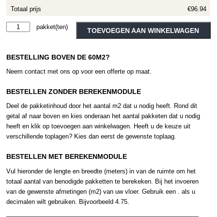
Totaal prijs
€96.94
Therdex
Alternative:
TOEVOEGEN AAN WINKELWAGEN
Rigid
Click
BESTELLING BOVEN DE 60M2?
C3030
aantal
Neem contact met ons op voor een offerte op maat.
BESTELLEN ZONDER BEREKENMODULE
Deel de pakketinhoud door het aantal m2 dat u nodig heeft. Rond dit
getal af naar boven en kies onderaan het aantal pakketen dat u nodig
heeft en klik op toevoegen aan winkelwagen. Heeft u de keuze uit
verschillende toplagen? Kies dan eerst de gewenste toplaag.
BESTELLEN MET BEREKENMODULE
Vul hieronder de lengte en breedte (meters) in van de ruimte om het
totaal aantal van benodigde pakketten te berekeken. Bij het invoeren
van de gewenste afmetingen (m2) van uw vloer. Gebruik een . als u
decimalen wilt gebruiken. Bijvoorbeeld 4.75.