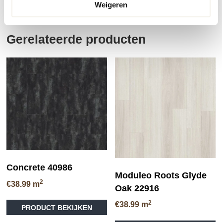
Weigeren
Gerelateerde producten
Concrete 40986
Moduleo Roots Glyde
2
€
38.99
m
Oak 22916
Dit
2
€
38.99
m
PRODUCT BEKIJKEN
product
Di
heeft