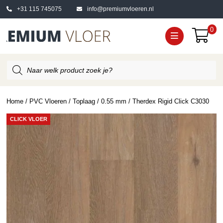
+31 115 745075
info@premiumvloeren.nl
0
Producten
zoeken
Home
/
PVC Vloeren
/
Toplaag
/
0.55 mm
/ Therdex Rigid Click C3030
CLICK VLOER