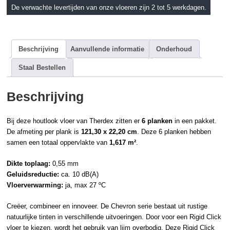
De verwachte levertijden van onze vloeren zijn 2 tot 5 werkdagen.
Beschrijving
Aanvullende informatie
Onderhoud
Staal Bestellen
Beschrijving
Bij deze
houtlook
vloer van
Therdex
zitten er
6 planken
in een pakket.
De afmeting per plank is
121,30 x 22,20 cm
. Deze 6 planken hebben
samen een totaal oppervlakte van
1,617 m²
.
Dikte toplaag:
0,55 mm
Geluidsreductie:
ca. 10 dB(A)
Vloerverwarming:
ja, max 27 ºC
Creëer, combineer en innoveer. De Chevron serie bestaat uit rustige
natuurlijke tinten in verschillende uitvoeringen. Door voor een
Rigid Click
vloer te kiezen, wordt het gebruik van lijm overbodig. Deze Rigid Click