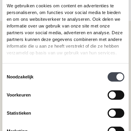
meerdere
va
We gebruiken cookies om content en advertenties te
variaties.
D
personaliseren, om functies voor social media te bieden
Deze
op
en om ons websiteverkeer te analyseren. Ook delen we
optie
ka
informatie over uw gebruik van onze site met onze
kan
ge
partners voor social media, adverteren en analyse. Deze
gekozen
Onze vloeren
Klantenservice
wo
worden
partners kunnen deze gegevens combineren met andere
op
op
Plak-pvc-vloeren
Over premium vloeren
de
informatie die u aan ze heeft verstrekt of die ze hebben
de
pr
Klik-pvc-vloeren
Gratis kleurstalen
verzameld op basis van uw gebruik van hun services.
productpagina
Visgraat PVC vloeren
Reviews
Megavisgraat PVC vloeren
Contact
Toestemmingsselectie
Hongaarse punt PVC vloeren
Cookiebeleid
Noodzakelijk
Betonlook PVC vloeren
Houtlook PVC vloeren
Voorkeuren
Steenlook PVC vloeren
Statistieken
Merken
Service
Pvc-vloeren van Forbo
Schoonmaken