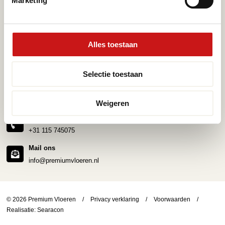
Marketing
Pvc-vloeren van Moduleo
Pvc-vloer laten leggen
Pvc-vloeren van Tarkett
Toplaag pvc vloer
Therdex
Wat is pvc
Designflooring
Alles toestaan
Selectie toestaan
Hulp nodig?
Neem direct contact met ons op.
Weigeren
Telefoonnummer
+31 115 745075
Mail ons
info@premiumvloeren.nl
© 2026 Premium Vloeren
/
Privacy verklaring
/
Voorwaarden
/
Realisatie:
Searacon