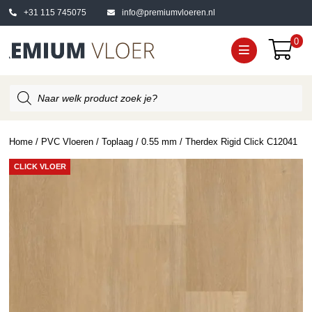
+31 115 745075
info@premiumvloeren.nl
0
Producten
zoeken
Home
/
PVC Vloeren
/
Toplaag
/
0.55 mm
/ Therdex Rigid Click C12041
CLICK VLOER