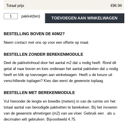
Totaal prijs
€96.94
Therdex
Alternative:
TOEVOEGEN AAN WINKELWAGEN
Rigid
Click
BESTELLING BOVEN DE 60M2?
C12041
aantal
Neem contact met ons op voor een offerte op maat.
BESTELLEN ZONDER BEREKENMODULE
Deel de pakketinhoud door het aantal m2 dat u nodig heeft. Rond dit
getal af naar boven en kies onderaan het aantal pakketen dat u nodig
heeft en klik op toevoegen aan winkelwagen. Heeft u de keuze uit
verschillende toplagen? Kies dan eerst de gewenste toplaag.
BESTELLEN MET BEREKENMODULE
Vul hieronder de lengte en breedte (meters) in van de ruimte om het
totaal aantal van benodigde pakketten te berekeken. Bij het invoeren
van de gewenste afmetingen (m2) van uw vloer. Gebruik een . als u
decimalen wilt gebruiken. Bijvoorbeeld 4.75.