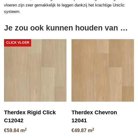
vloeren zijn zeer gemakkelijk te leggen dankzij het krachtige Uniclic
systeem.
Je zou ook kunnen houden van …
CLICK VLOER
Therdex Rigid Click
Therdex Chevron
C12042
12041
2
2
€
59.84
m
€
49.87
m