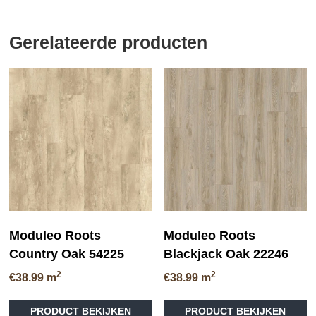
Gerelateerde producten
Moduleo Roots
Moduleo Roots
Country Oak 54225
Blackjack Oak 22246
2
2
€
38.99
m
€
38.99
m
Dit
Di
PRODUCT BEKIJKEN
PRODUCT BEKIJKEN
product
pr