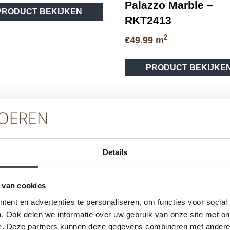
Palazzo Marble –
PRODUCT BEKIJKEN
product
RKT2413
heeft
meerdere
2
€
49.99
m
variaties.
Deze
PRODUCT BEKIJKE
optie
kan
gekozen
worden
op
de
productpagina
Details
 van cookies
vice
Merken
Ser
ent en advertenties te personaliseren, om functies voor social
eren
Pvc-vloeren van Forbo
Schoo
. Ook delen we informatie over uw gebruik van onze site met on
e. Deze partners kunnen deze gegevens combineren met andere i
Pvc-vloeren van Moduleo
Pvc-vl