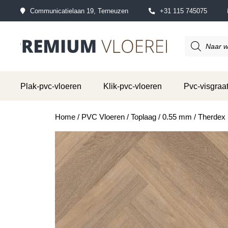
Communicatielaan 19, Terneuzen
+31 115 745075
Producten
zoeken
Plak-pvc-vloeren
Klik-pvc-vloeren
Pvc-visgraat
Home
/
PVC Vloeren
/
Toplaag
/
0.55 mm
/ Therdex 