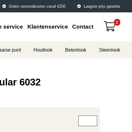
Gratis verzendkosten vanaf €250
Laagste prijs garantie
0
 service
Klantenservice
Contact
aarse punt
Houtlook
Betonlook
Steenlook
ular 6032