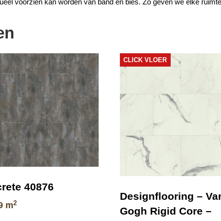
tueel voorzien kan worden van band en bies. Zo geven we elke ruimte 
en
CLICK VLOER
rete 40876
Designflooring – Va
2
9
m
Gogh Rigid Core –
Dit