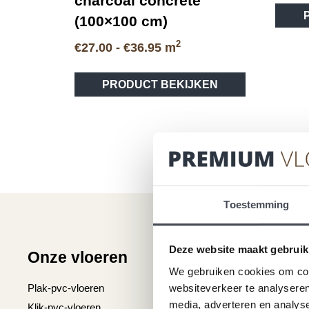
charcoal concrete
(100×100 cm)
2
Prijsklasse:
€
27.00
-
€
36.95
m
€27.00
tot
PRODUCT BEKIJKEN
€36.95
Toestemming
Deze website maakt gebruik
Onze vloeren
Klantenser
We gebruiken cookies om cont
Plak-pvc-vloeren
Over premium vlo
websiteverkeer te analyseren
media, adverteren en analys
Klik-pvc-vloeren
Gratis kleurstalen