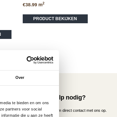
2
€
38.99
m
Dit
PRODUCT BEKIJKEN
product
heeft
meerdere
N
variaties.
Deze
optie
kan
gekozen
worden
op
Over
de
productpagina
vice
Hulp nodig?
 media te bieden en om ons
nmaken
ze partners voor social
Neem direct contact met ons op.
nformatie die u aan ze heeft
oer laten leggen