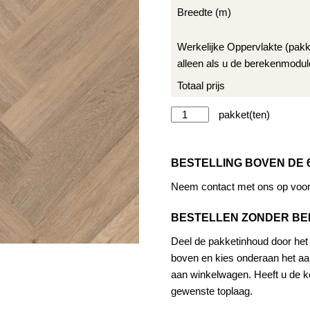
Breedte (m)
Werkelijke Oppervlakte (pak
alleen als u de berekenmodul
Totaal prijs
Therdex
Alternat
Regular
6032
BESTELLING BOVEN DE 
aantal
Neem contact met ons op voor 
BESTELLEN ZONDER B
Deel de pakketinhoud door het a
boven en kies onderaan het aan
aan winkelwagen. Heeft u de ke
gewenste toplaag.