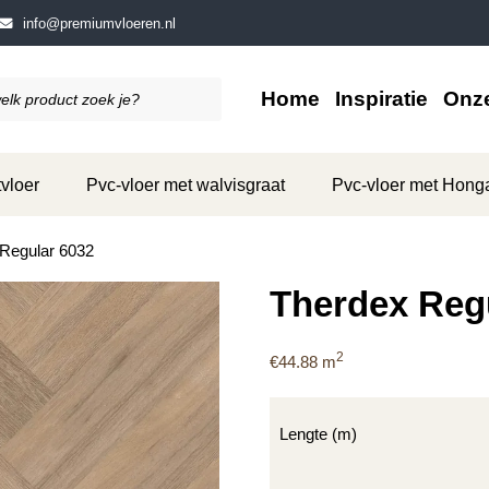
info@premiumvloeren.nl
Home
Inspiratie
Onze
vloer
Pvc-vloer met walvisgraat
Pvc-vloer met Hong
Regular 6032
Therdex Reg
2
€
44.88
m
Lengte (m)