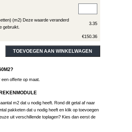
ketten) (m2) Deze waarde veranderd
3.35
e gebruikt.
€150.36
ive:
TOEVOEGEN AAN WINKELWAGEN
60M2?
een offerte op maat.
EREKENMODULE
antal m2 dat u nodig heeft. Rond dit getal af naar
tal pakketen dat u nodig heeft en klik op toevoegen
uze uit verschillende toplagen? Kies dan eerst de