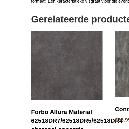
formaat. Een karakteristieke visgraat vloer die even
Gerelateerde product
Conc
Forbo Allura Material
€
38.9
62518DR7/62518DR5/62518DR4