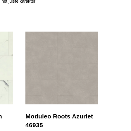
het juiste karakter!
n
Moduleo Roots Azuriet
46935