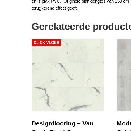
en is
plak PVC
. Originele planklengtes van 150 cm
terugkerend effect geeft.
Gerelateerde product
CLICK VLOER
Designflooring – Van
Modu