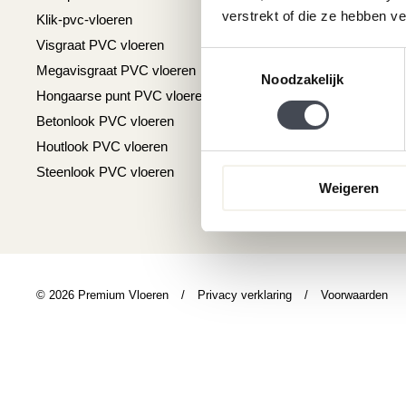
verstrekt of die ze hebben v
Klik-pvc-vloeren
Gratis kleurstalen
Visgraat PVC vloeren
Reviews
Toestemmingsselectie
Megavisgraat PVC vloeren
Contact
Noodzakelijk
Hongaarse punt PVC vloeren
Cookiebeleid
Betonlook PVC vloeren
Houtlook PVC vloeren
Steenlook PVC vloeren
Weigeren
© 2026 Premium Vloeren
/
Privacy verklaring
/
Voorwaarden