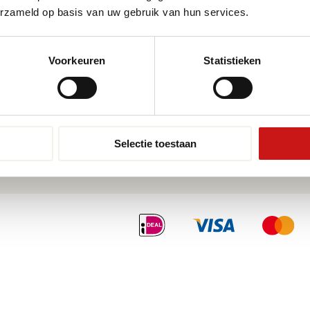
erzameld op basis van uw gebruik van hun services.
Pvc-vloeren van Moduleo
Pvc-vl
Pvc-vloeren van Tarkett
Toplaa
Therdex
Wat is
Voorkeuren
Statistieken
Designflooring
Selectie toestaan