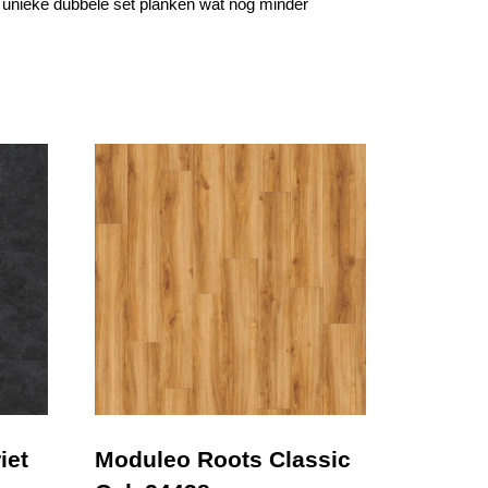
unieke dubbele set planken wat nóg minder
iet
Moduleo Roots Classic