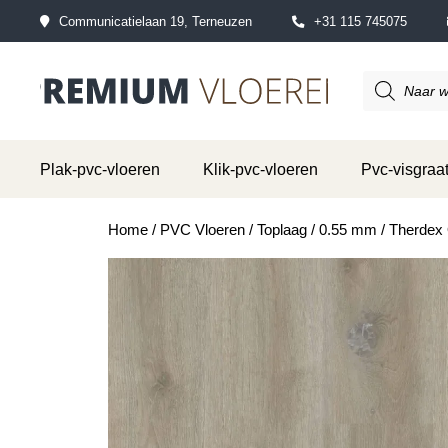
Communicatielaan 19, Terneuzen
+31 115 745075
Producten
zoeken
Plak-pvc-vloeren
Klik-pvc-vloeren
Pvc-visgraat
Home
/
PVC Vloeren
/
Toplaag
/
0.55 mm
/ Therdex 