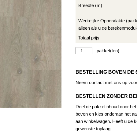
Breedte (m)
Werkelijke Oppervlakte (pak
alleen als u de berekenmodul
Totaal prijs
Therdex
Alternat
Original
2
BESTELLING BOVEN DE 
serie
15046
Neem contact met ons op voor 
aantal
BESTELLEN ZONDER B
Deel de pakketinhoud door het a
boven en kies onderaan het aan
aan winkelwagen. Heeft u de ke
gewenste toplaag.