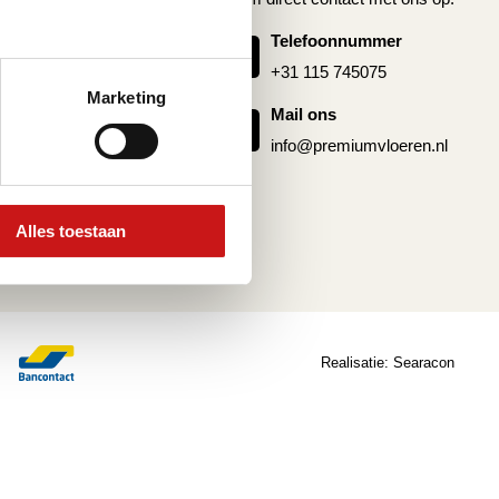
oer laten leggen
Telefoonnummer
g pvc vloer
+31 115 745075
 pvc
Marketing
Mail ons
info@premiumvloeren.nl
Alles toestaan
Realisatie:
Searacon