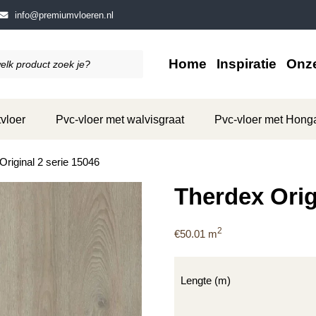
info@premiumvloeren.nl
Home
Inspiratie
Onze
vloer
Pvc-vloer met walvisgraat
Pvc-vloer met Hong
Original 2 serie 15046
Therdex Orig
2
€
50.01
m
Lengte (m)