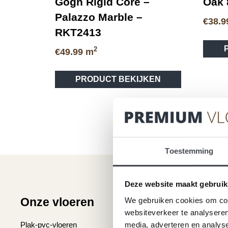
Gogh Rigid Core –
Oak 
Palazzo Marble –
€
38.9
RKT2413
2
€
49.99
m
PRODUCT BEKIJKEN
Toestemming
Deze website maakt gebruik
Onze vloeren
Klantenser
We gebruiken cookies om cont
websiteverkeer te analyseren
Plak-pvc-vloeren
Over premium vlo
media, adverteren en analys