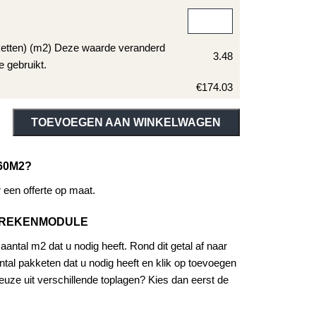
ketten) (m2) Deze waarde veranderd
3.48
e gebruikt.
€174.03
ive:
TOEVOEGEN AAN WINKELWAGEN
60M2?
een offerte op maat.
EREKENMODULE
antal m2 dat u nodig heeft. Rond dit getal af naar
tal pakketen dat u nodig heeft en klik op toevoegen
uze uit verschillende toplagen? Kies dan eerst de