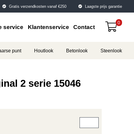
Gratis verzendkosten vanaf €250
Laagste prijs garantie
0
 service
Klantenservice
Contact
aarse punt
Houtlook
Betonlook
Steenlook
inal 2 serie 15046