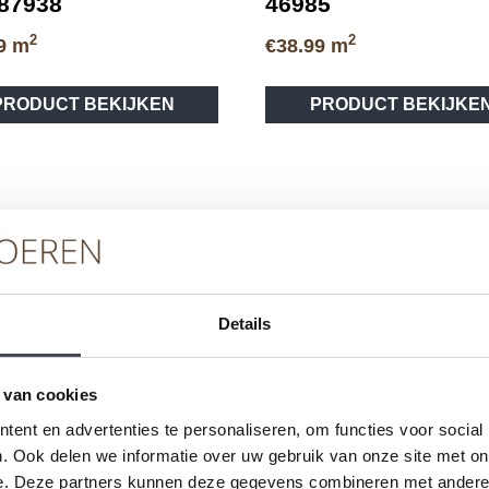
87938
46985
2
2
9
m
€
38.99
m
PRODUCT BEKIJKEN
PRODUCT BEKIJKE
Details
 van cookies
vice
Merken
Ser
ent en advertenties te personaliseren, om functies voor social
. Ook delen we informatie over uw gebruik van onze site met on
eren
Pvc-vloeren van Forbo
Schoo
e. Deze partners kunnen deze gegevens combineren met andere i