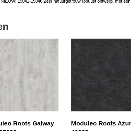
. NIEUW: 15041-15046 Zeer natuurgetrouw robuust ontwerp, met een 
en
leo Roots Galway
Moduleo Roots Azur