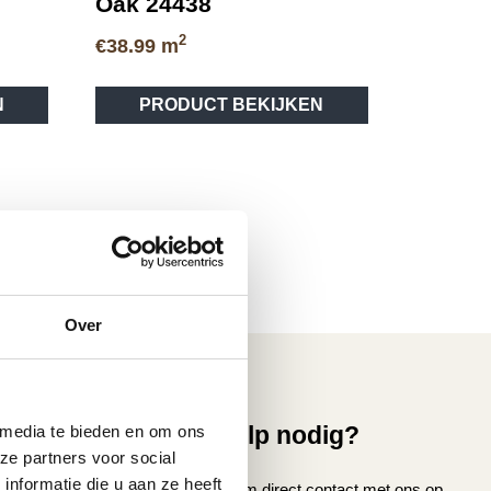
Oak 24438
2
€
38.99
m
Dit
Dit
N
PRODUCT BEKIJKEN
product
product
heeft
heeft
meerdere
meerdere
variaties.
variaties.
Deze
Deze
optie
optie
kan
kan
gekozen
gekozen
worden
worden
Over
op
op
de
de
productpagina
productpagina
vice
Hulp nodig?
 media te bieden en om ons
ze partners voor social
nmaken
nformatie die u aan ze heeft
Neem direct contact met ons op.