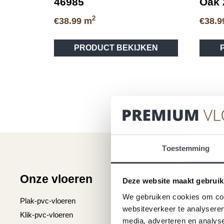
46985
Oak 
2
€
38.99
m
€
38.9
Dit
PRODUCT BEKIJKEN
product
heeft
meerdere
variaties.
Deze
optie
kan
gekozen
worden
Toestemming
op
de
Onze vloeren
Klantenser
productpagina
Deze website maakt gebruik
We gebruiken cookies om cont
Plak-pvc-vloeren
Over premium vlo
websiteverkeer te analyseren
Klik-pvc-vloeren
Gratis kleurstalen
media, adverteren en analys