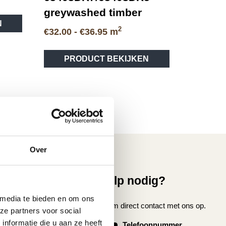
greywashed timber
Dit
N
product
2
Prijsklasse:
€
32.00
-
€
36.95
m
heeft
€32.00
Dit
meerdere
tot
PRODUCT BEKIJKEN
product
variaties.
€36.95
heeft
Deze
meerdere
optie
variaties.
kan
Deze
gekozen
optie
worden
kan
op
gekozen
de
Over
worden
productpagina
op
vice
Hulp nodig?
de
productpagina
 media te bieden en om ons
nmaken
Neem direct contact met ons op.
ze partners voor social
oer laten leggen
nformatie die u aan ze heeft
Telefoonnummer