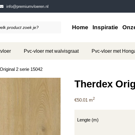
info@premiumvloeren.nl
Home
Inspiratie
Onze
vloer
Pvc-vloer met walvisgraat
Pvc-vloer met Hong
Original 2 serie 15042
Therdex Orig
2
€
50.01
m
Lengte (m)