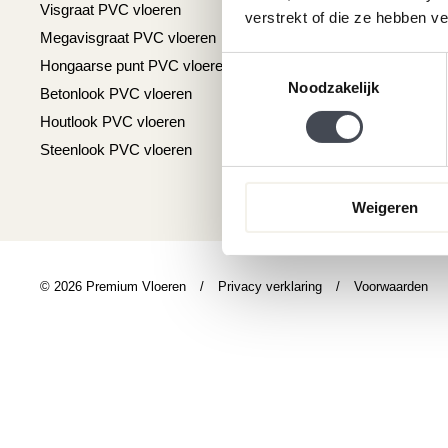
Visgraat PVC vloeren
Reviews
verstrekt of die ze hebben v
Megavisgraat PVC vloeren
Contact
Toestemmingsselectie
Hongaarse punt PVC vloeren
Cookiebeleid
Noodzakelijk
Betonlook PVC vloeren
Houtlook PVC vloeren
Steenlook PVC vloeren
Weigeren
© 2026 Premium Vloeren
/
Privacy verklaring
/
Voorwaarden