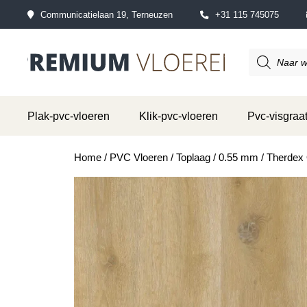
Communicatielaan 19, Terneuzen
+31 115 745075
Producten
zoeken
Plak-pvc-vloeren
Klik-pvc-vloeren
Pvc-visgraat
Home
/
PVC Vloeren
/
Toplaag
/
0.55 mm
/ Therdex 