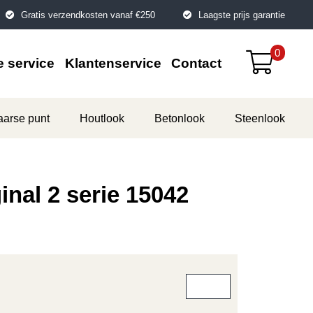
Gratis verzendkosten vanaf €250
Laagste prijs garantie
0
 service
Klantenservice
Contact
aarse punt
Houtlook
Betonlook
Steenlook
inal 2 serie 15042