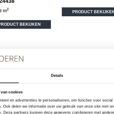
24438
2
9
m
PRODUCT BEKIJKE
Dit
PRODUCT BEKIJKEN
product
heeft
meerdere
variaties.
Deze
optie
kan
gekozen
worden
Details
op
de
vice
Merken
Ser
productpagina
 van cookies
ent en advertenties te personaliseren, om functies voor social
eren
Pvc-vloeren van Forbo
Schoo
. Ook delen we informatie over uw gebruik van onze site met on
Pvc-vloeren van Moduleo
Pvc-vl
e. Deze partners kunnen deze gegevens combineren met andere i