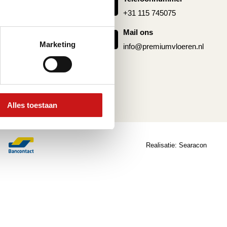
g pvc vloer
+31 115 745075
 pvc
Mail ons
Marketing
info@premiumvloeren.nl
Alles toestaan
Realisatie:
Searacon