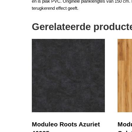
en is
plak PVC
. Originele planklengtes van 150 cm
terugkerend effect geeft.
Gerelateerde product
Moduleo Roots Azuriet
Modu