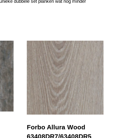
unieke dubbele set planken wat nóg minder
Forbo Allura Wood
63408DR7/63408DR5