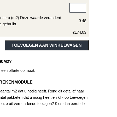
ketten) (m2) Deze waarde veranderd
3.48
e gebruikt.
€174.03
ive:
TOEVOEGEN AAN WINKELWAGEN
60M2?
een offerte op maat.
EREKENMODULE
antal m2 dat u nodig heeft. Rond dit getal af naar
tal pakketen dat u nodig heeft en klik op toevoegen
uze uit verschillende toplagen? Kies dan eerst de