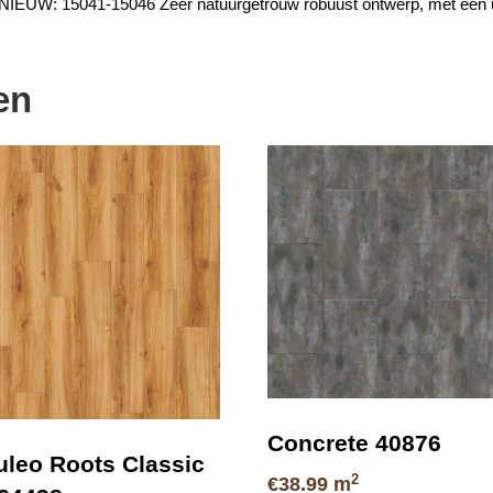
. NIEUW: 15041-15046 Zeer natuurgetrouw robuust ontwerp, met een 
en
Concrete 40876
leo Roots Classic
2
€
38.99
m