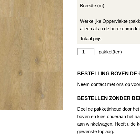
Breedte (m)
Werkelijke Oppervlakte (pak
alleen als u de berekenmodul
Totaal prijs
Therdex
Alternat
Original
2
BESTELLING BOVEN DE 
serie
15042
Neem contact met ons op voor 
aantal
BESTELLEN ZONDER B
Deel de pakketinhoud door het a
boven en kies onderaan het aan
aan winkelwagen. Heeft u de ke
gewenste toplaag.