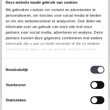
Deze website maakt gebruik van cookies
Pvc-vloeren van Forbo
Schoonmaken
We gebruiken cookies om content en advertenties te
Pvc-vloeren van Moduleo
Pvc-vloer laten leggen
personaliseren, om functies voor social media te bieden
Pvc-vloeren van Tarkett
Toplaag pvc vloer
en om ons websiteverkeer te analyseren. Ook delen we
Therdex
Wat is pvc
informatie over uw gebruik van onze site met onze
Designflooring
partners voor social media, adverteren en analyse. Deze
partners kunnen deze gegevens combineren met andere
informatie die u aan ze heeft verstrekt of die ze hebben
Hulp nodig?
verzameld op basis van uw gebruik van hun services.
Neem direct contact met ons op.
Toestemmingsselectie
Telefoonnummer
Noodzakelijk
+31 115 745075
Mail ons
Voorkeuren
info@premiumvloeren.nl
Statistieken
© 2026 Premium Vloeren
/
Privacy verklaring
/
Voorwaarden
/