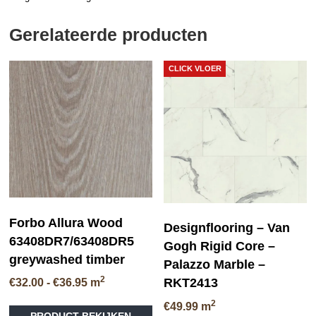
Gerelateerde producten
CLICK VLOER
Forbo Allura Wood
Designflooring – Van
63408DR7/63408DR5
Gogh Rigid Core –
greywashed timber
Palazzo Marble –
2
RKT2413
Prijsklasse:
€
32.00
-
€
36.95
m
€32.00
Dit
2
€
49.99
m
tot
PRODUCT BEKIJKEN