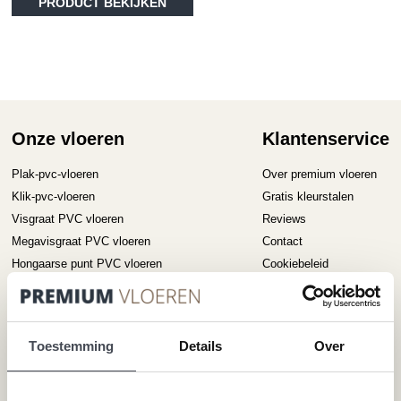
PRODUCT BEKIJKEN
product
he
€36.95
heeft
me
meerdere
va
variaties.
D
Deze
op
optie
ka
kan
ge
gekozen
Onze vloeren
Klantenservice
wo
worden
op
op
Plak-pvc-vloeren
Over premium vloeren
de
de
pr
Klik-pvc-vloeren
Gratis kleurstalen
productpagina
Visgraat PVC vloeren
Reviews
Megavisgraat PVC vloeren
Contact
Hongaarse punt PVC vloeren
Cookiebeleid
Betonlook PVC vloeren
Houtlook PVC vloeren
Steenlook PVC vloeren
Toestemming
Details
Over
Merken
Service