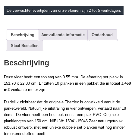
De verwachte levertijden van onze vloeren zijn 2 tot 5 werkdagen.
Beschrijving
Aanvullende informatie
Onderhoud
Staal Bestellen
Beschrijving
Deze vloer heeft een toplaag van 0.55 mm. De afmeting per plank is
151,70 x 22,80 cm. Er zitten 10 planken in een pakket die in totaal
3,468
m2
vierkante meter zijn.
Duidelijk zichtbaar dat de originele
Therdex
is ontwikkeld vanuit de
parketwereld. Natuurlijke uitstraling in vier ontwerpen, vertaald naar 18
items. De vloer heeft een
houtlook
een is een
plak PVC
. Originele
planklengtes van 150 cm. NIEUW: 15041-15046 Zeer natuurgetrouw
robuust ontwerp, met een unieke dubbele set planken wat nóg minder
terugkerend effect geeft.