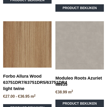
product
€36.95
heeft
PRODUCT BEKIJKEN
meerdere
variaties.
Deze
optie
kan
gekozen
worden
op
de
productpagina
Forbo Allura Wood
Moduleo Roots Azuriet
63751DR7/63751DR5/63751DR4
46935
light twine
2
€
38.99
m
2
Prijsklasse:
€
27.00
-
€
36.95
m
Di
€27.00
Dit
PRODUCT BEKIJKEN
pr
tot