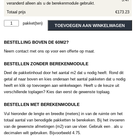
veranderd alleen als u de berekenmodule gebruikt.
Totaal prijs
€173.23
Therdex
Alternative:
TOEVOEGEN AAN WINKELWAGEN
Original
1
BESTELLING BOVEN DE 60M2?
serie
15023
Neem contact met ons op voor een offerte op maat.
aantal
BESTELLEN ZONDER BEREKENMODULE
Deel de pakketinhoud door het aantal m2 dat u nodig heeft. Rond dit
getal af naar boven en kies onderaan het aantal pakketen dat u nodig
heeft en klik op toevoegen aan winkelwagen. Heeft u de keuze uit
verschillende toplagen? Kies dan eerst de gewenste toplaag.
BESTELLEN MET BEREKENMODULE
Vul hieronder de lengte en breedte (meters) in van de ruimte om het
totaal aantal van benodigde pakketten te berekeken. Bij het invoeren
van de gewenste afmetingen (m2) van uw vloer. Gebruik een . als u
decimalen wilt gebruiken. Bijvoorbeeld 4.75.