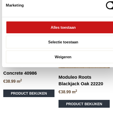
PRODUCT BEKIJKEN
PRODUCT BEKIJKEN
€36.95
Marketing
Alles toestaan
Selectie toestaan
Weigeren
Concrete 40986
Moduleo Roots
2
€
38.99
m
Blackjack Oak 22220
Dit
2
€
38.99
m
PRODUCT BEKIJKEN
product
Di
heeft
PRODUCT BEKIJKEN
pr
meerdere
he
variaties.