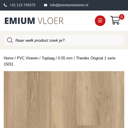
+31 115 745075
info@premiumvloeren.nl
0
Producten
zoeken
Home
/
PVC Vloeren
/
Toplaag
/
0.55 mm
/ Therdex Original 1 serie
15011