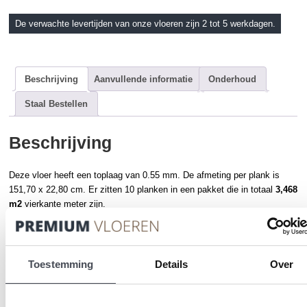
De verwachte levertijden van onze vloeren zijn 2 tot 5 werkdagen.
Beschrijving
Aanvullende informatie
Onderhoud
Staal Bestellen
Beschrijving
Deze vloer heeft een toplaag van 0.55 mm. De afmeting per plank is
151,70 x 22,80 cm. Er zitten 10 planken in een pakket die in totaal
3,468
m2
vierkante meter zijn.
Duidelijk zichtbaar dat de originele is ontwikkeld vanuit de parketwereld.
Natuurlijke uitstraling in vier ontwerpen, vertaald naar 18 items. Originele
planklengtes van 150 cm. NIEUW: 15041-15046 Zeer natuurgetrouw
Toestemming
Details
Over
robuust ontwerp, met een unieke dubbele set planken wat nóg minder
terugkerend effect geeft.