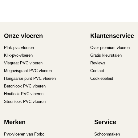
me
Deze
va
optie
D
kan
op
gekozen
ka
worden
ge
op
Onze vloeren
Klantenservice
wo
de
op
productpagina
Plak-pvc-vloeren
Over premium vloeren
de
Klik-pvc-vloeren
Gratis kleurstalen
pr
Visgraat PVC vloeren
Reviews
Megavisgraat PVC vloeren
Contact
Hongaarse punt PVC vloeren
Cookiebeleid
Betonlook PVC vloeren
Houtlook PVC vloeren
Steenlook PVC vloeren
Merken
Service
Pvc-vloeren van Forbo
Schoonmaken