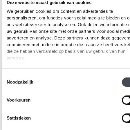
Deze website maakt gebruik van cookies
Gerelateerde producten
We gebruiken cookies om content en advertenties te
personaliseren, om functies voor social media te bieden en 
CLICK VLOER
ons websiteverkeer te analyseren. Ook delen we informatie 
uw gebruik van onze site met onze partners voor social medi
adverteren en analyse. Deze partners kunnen deze gegeven
combineren met andere informatie die u aan ze heeft verstrek
die ze hebben verzameld op basis van uw gebruik van hun
services.
Toestemmingsselectie
Noodzakelijk
Forbo Allura Material
Designflooring – Van
62518DR7/62518DR5/62
Gogh Rigid Core –
Voorkeuren
charcoal concrete
Palazzo Marble –
(100×100 cm)
RKT2413
2
Prijsklasse:
€
27.00
-
€
36.95
m
Statistieken
2
€
49.99
m
€27.00
tot