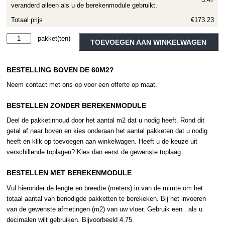
veranderd alleen als u de berekenmodule gebruikt.
Totaal prijs
€173.23
Therdex
Alternative:
TOEVOEGEN AAN WINKELWAGEN
Original
1
BESTELLING BOVEN DE 60M2?
serie
15011
Neem contact met ons op voor een offerte op maat.
aantal
BESTELLEN ZONDER BEREKENMODULE
Deel de pakketinhoud door het aantal m2 dat u nodig heeft. Rond dit
getal af naar boven en kies onderaan het aantal pakketen dat u nodig
heeft en klik op toevoegen aan winkelwagen. Heeft u de keuze uit
verschillende toplagen? Kies dan eerst de gewenste toplaag.
BESTELLEN MET BEREKENMODULE
Vul hieronder de lengte en breedte (meters) in van de ruimte om het
totaal aantal van benodigde pakketten te berekeken. Bij het invoeren
van de gewenste afmetingen (m2) van uw vloer. Gebruik een . als u
decimalen wilt gebruiken. Bijvoorbeeld 4.75.