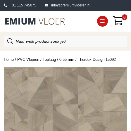
+31 115 745075
info@premiumvloeren.nl
0
Producten
zoeken
Home
/
PVC Vloeren
/
Toplaag
/
0.55 mm
/ Therdex Design 15092