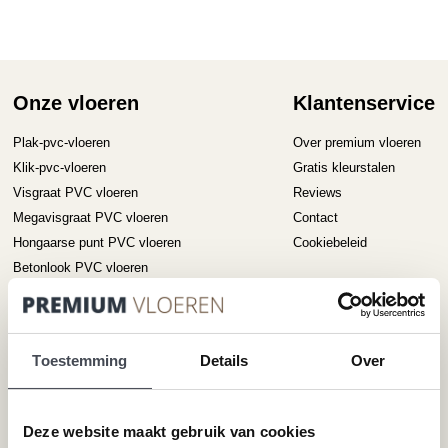
variaties.
D
Deze
op
optie
ka
kan
ge
gekozen
Onze vloeren
Klantenservice
wo
worden
op
op
Plak-pvc-vloeren
Over premium vloeren
de
de
pr
Klik-pvc-vloeren
Gratis kleurstalen
productpagina
Visgraat PVC vloeren
Reviews
Megavisgraat PVC vloeren
Contact
Hongaarse punt PVC vloeren
Cookiebeleid
Betonlook PVC vloeren
Houtlook PVC vloeren
Steenlook PVC vloeren
Toestemming
Details
Over
Merken
Service
Pvc-vloeren van Forbo
Schoonmaken
Deze website maakt gebruik van cookies