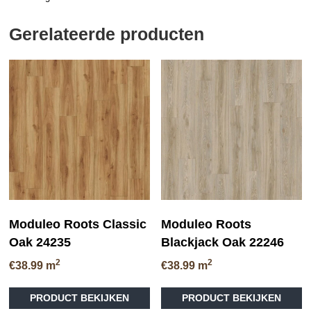
Gerelateerde producten
Moduleo Roots Classic
Moduleo Roots
Oak 24235
Blackjack Oak 22246
2
2
€
38.99
m
€
38.99
m
Dit
Di
PRODUCT BEKIJKEN
PRODUCT BEKIJKEN
product
pr