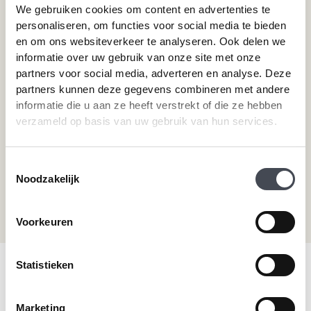
Pvc-vloeren van Moduleo
Pvc-vloer laten leggen
We gebruiken cookies om content en advertenties te
Pvc-vloeren van Tarkett
Toplaag pvc vloer
personaliseren, om functies voor social media te bieden
Therdex
Wat is pvc
en om ons websiteverkeer te analyseren. Ook delen we
Designflooring
informatie over uw gebruik van onze site met onze
partners voor social media, adverteren en analyse. Deze
partners kunnen deze gegevens combineren met andere
Hulp nodig?
informatie die u aan ze heeft verstrekt of die ze hebben
verzameld op basis van uw gebruik van hun services.
Neem direct contact met ons op.
Telefoonnummer
Toestemmingsselectie
+31 115 745075
Noodzakelijk
Mail ons
info@premiumvloeren.nl
Voorkeuren
Statistieken
© 2026 Premium Vloeren
/
Privacy verklaring
/
Voorwaarden
/
Realisatie:
Searacon
Marketing