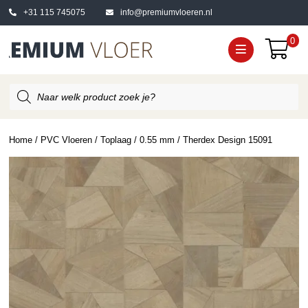
+31 115 745075
info@premiumvloeren.nl
0
Producten
zoeken
Home
/
PVC Vloeren
/
Toplaag
/
0.55 mm
/ Therdex Design 15091