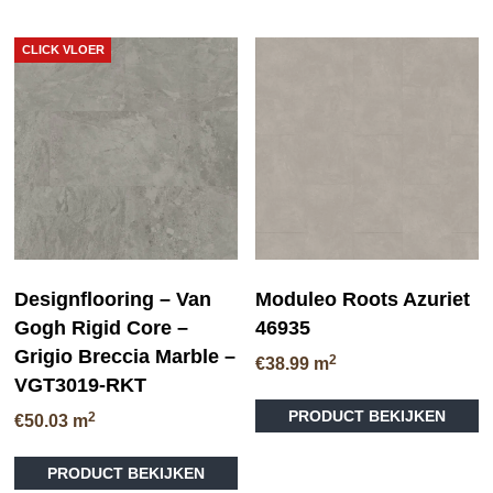
he
Deze
me
optie
va
kan
CLICK VLOER
D
gekozen
op
worden
ka
op
ge
de
wo
productpagina
op
de
pr
Designflooring – Van
Moduleo Roots Azuriet
Gogh Rigid Core –
46935
Grigio Breccia Marble –
2
€
38.99
m
VGT3019-RKT
Di
PRODUCT BEKIJKEN
2
pr
€
50.03
m
he
me
PRODUCT BEKIJKEN
va