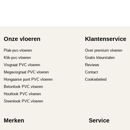
D
op
ka
ge
wo
op
Onze vloeren
Klantenservice
de
pr
Plak-pvc-vloeren
Over premium vloeren
Klik-pvc-vloeren
Gratis kleurstalen
Visgraat PVC vloeren
Reviews
Megavisgraat PVC vloeren
Contact
Hongaarse punt PVC vloeren
Cookiebeleid
Betonlook PVC vloeren
Houtlook PVC vloeren
Steenlook PVC vloeren
Merken
Service