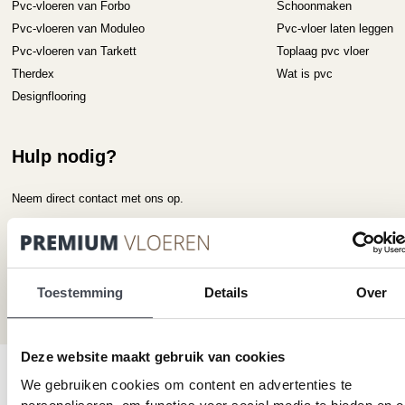
Pvc-vloeren van Forbo
Schoonmaken
Pvc-vloeren van Moduleo
Pvc-vloer laten leggen
Pvc-vloeren van Tarkett
Toplaag pvc vloer
Therdex
Wat is pvc
Designflooring
Hulp nodig?
Neem direct contact met ons op.
Telefoonnummer
+31 115 745075
Mail ons
Toestemming
Details
Over
info@premiumvloeren.nl
Deze website maakt gebruik van cookies
© 2026 Premium Vloeren
/
Privacy verklaring
/
Voorwaarden
/
We gebruiken cookies om content en advertenties te
Realisatie:
Searacon