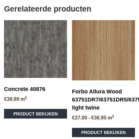
Gerelateerde producten
Concrete 40876
Forbo Allura Wood
2
63751DR7/63751DR5/63
€
38.99
m
light twine
Dit
PRODUCT BEKIJKEN
product
2
Prijsklasse:
€
27.00
-
€
36.95
m
heeft
€27.00
Di
meerdere
tot
PRODUCT BEKIJKEN
pr
variaties.
€36.95