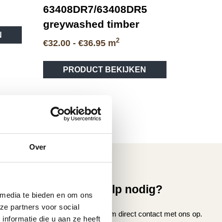
63408DR7/63408DR5
greywashed timber
Dit
N
product
2
Prijsklasse:
€
32.00
-
€
36.95
m
heeft
€32.00
Dit
meerdere
tot
PRODUCT BEKIJKEN
product
variaties.
€36.95
heeft
Deze
meerdere
optie
variaties.
kan
Deze
gekozen
optie
worden
kan
op
Over
gekozen
de
worden
productpagina
op
vice
Hulp nodig?
de
 media te bieden en om ons
productpagina
ze partners voor social
nmaken
Neem direct contact met ons op.
nformatie die u aan ze heeft