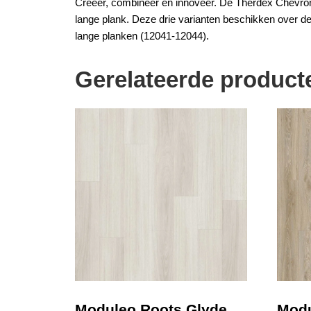
Creëer, combineer en innoveer. De
Therdex
Chevron 
lange plank. Deze drie varianten beschikken over dez
lange planken (12041-12044).
Gerelateerde product
Moduleo Roots Glyde
Modu