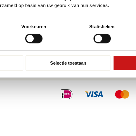
Pvc-vloeren van Moduleo
Pvc-vl
erzameld op basis van uw gebruik van hun services.
Pvc-vloeren van Tarkett
Toplaa
Therdex
Wat is
Voorkeuren
Statistieken
Designflooring
Selectie toestaan