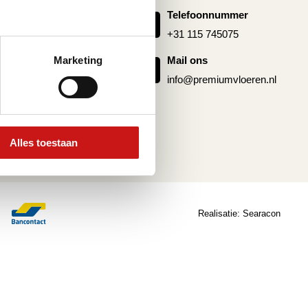
oer laten leggen
Telefoonnummer
g pvc vloer
+31 115 745075
 pvc
Marketing
Mail ons
info@premiumvloeren.nl
Alles toestaan
Realisatie:
Searacon