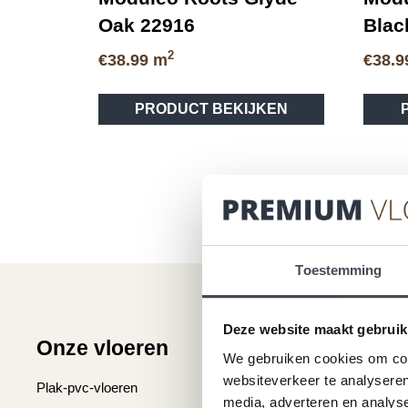
Oak 22916
Blac
2
€
38.99
m
€
38.9
Dit
PRODUCT BEKIJKEN
product
heeft
meerdere
variaties.
Deze
optie
kan
gekozen
Toestemming
worden
op
de
Deze website maakt gebruik
Onze vloeren
Klantenser
productpagina
We gebruiken cookies om cont
websiteverkeer te analyseren
Plak-pvc-vloeren
Over premium vlo
media, adverteren en analys