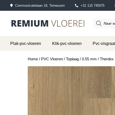
Communicatielaan 19, Terneuzen
+31 115 745075
Producten
zoeken
Plak-pvc-vloeren
Klik-pvc-vloeren
Pvc-visgraat
Home
/
PVC Vloeren
/
Toplaag
/
0.55 mm
/ Therdex