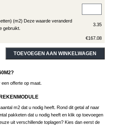
ketten) (m2) Deze waarde veranderd
3.35
e gebruikt.
€167.08
ive:
TOEVOEGEN AAN WINKELWAGEN
60M2?
een offerte op maat.
EREKENMODULE
antal m2 dat u nodig heeft. Rond dit getal af naar
tal pakketen dat u nodig heeft en klik op toevoegen
uze uit verschillende toplagen? Kies dan eerst de