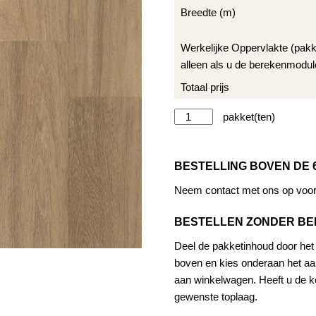
Breedte (m)
Werkelijke Oppervlakte (pak
alleen als u de berekenmodul
Totaal prijs
Therdex
Alternat
Chevron
12044
BESTELLING BOVEN DE 
aantal
Neem contact met ons op voor 
BESTELLEN ZONDER B
Deel de pakketinhoud door het a
boven en kies onderaan het aan
aan winkelwagen. Heeft u de ke
gewenste toplaag.