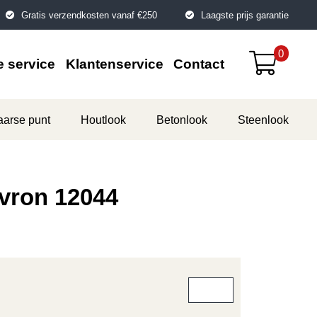
Gratis verzendkosten vanaf €250
Laagste prijs garantie
0
 service
Klantenservice
Contact
aarse punt
Houtlook
Betonlook
Steenlook
vron 12044