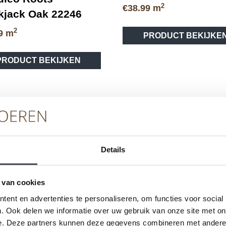
2
€
38.99
m
kjack Oak 22246
2
9
m
PRODUCT BEKIJKE
Dit
PRODUCT BEKIJKEN
product
heeft
meerdere
variaties.
Deze
optie
kan
gekozen
Details
worden
op
de
 van cookies
vice
Merken
Ser
productpagina
ent en advertenties te personaliseren, om functies voor social
. Ook delen we informatie over uw gebruik van onze site met on
eren
Pvc-vloeren van Forbo
Schoo
e. Deze partners kunnen deze gegevens combineren met andere i