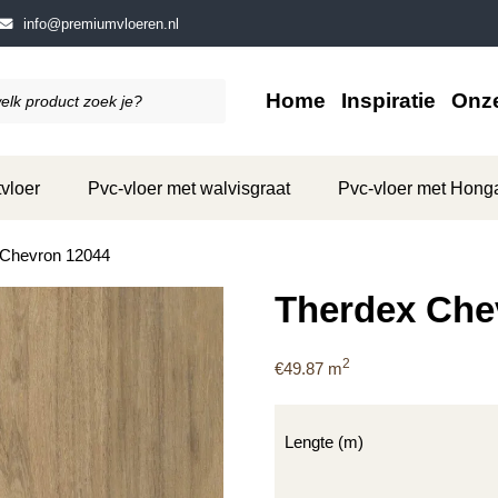
info@premiumvloeren.nl
Home
Inspiratie
Onze
vloer
Pvc-vloer met walvisgraat
Pvc-vloer met Hong
 Chevron 12044
Therdex Che
2
€
49.87
m
Lengte (m)