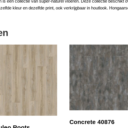
is een collectie van super-naturel vloeren. Deze collectie beschikt o
elfde kleur en dezelfde print, ook verkrijgbaar in
houtlook
. Hongaarse
en
Concrete 40876
leo Roots