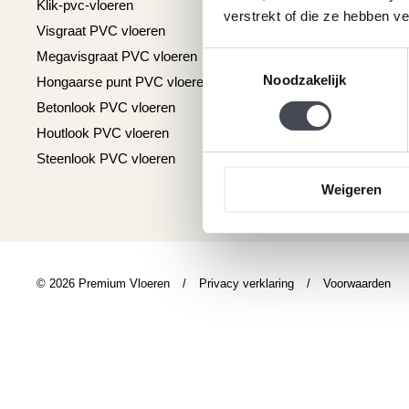
Klik-pvc-vloeren
Gratis kleurstalen
verstrekt of die ze hebben v
Visgraat PVC vloeren
Reviews
Megavisgraat PVC vloeren
Contact
Toestemmingsselectie
Noodzakelijk
Hongaarse punt PVC vloeren
Cookiebeleid
Betonlook PVC vloeren
Houtlook PVC vloeren
Steenlook PVC vloeren
Weigeren
© 2026 Premium Vloeren
/
Privacy verklaring
/
Voorwaarden