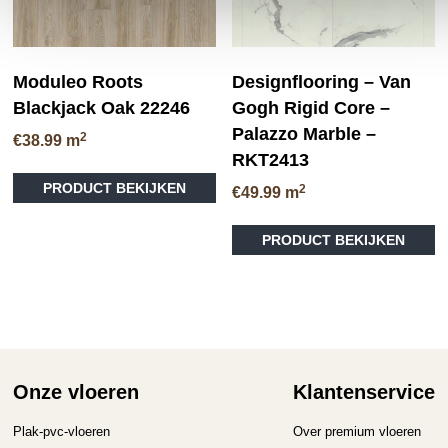
Moduleo Roots
Designflooring – Van
Blackjack Oak 22246
Gogh Rigid Core –
Palazzo Marble –
2
€
38.99
m
RKT2413
Dit
PRODUCT BEKIJKEN
2
product
€
49.99
m
heeft
meerdere
PRODUCT BEKIJKEN
variaties.
Deze
optie
kan
gekozen
worden
op
Onze vloeren
Klantenservice
de
productpagina
Plak-pvc-vloeren
Over premium vloeren