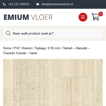
+31 115 745075
info@premiumvloeren.nl
0
Producten
zoeken
Home
/
PVC Vloeren
/
Toplaag
/
0.55 mm
/ Tarkett – Naturals –
Travertin Grande – Sand