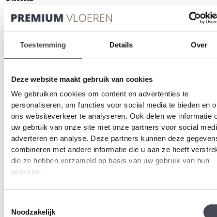
Heeft een toplaag van 0.70 mm en
3.5 m2
vierkante meter per pakket.
iD Inspiration biedt een verbeterde modulariteit die een flexibele
transformatie van de ruimte mogelijk maakt, zodat we kunnen voldoen
Toestemming
Details
Over
aan de veranderende eisen van ons werk en ons leven – zonder dat dit
nadelige gevolgen heeft voor gezondheid en milieu. Dankzij onze op de
natuur geïnspireerde kleuren en thema’s – versterkt door het
Deze website maakt gebruik van cookies
hyperrealisme van high definition prints – kunt u de beste natuurlijke
designs kiezen in de allerbeste vinylmaterialen en een prettig interieur
We gebruiken cookies om content en advertenties te
creëren.
personaliseren, om functies voor social media te bieden en 
ons websiteverkeer te analyseren. Ook delen we informatie 
Gerelateerde producten
uw gebruik van onze site met onze partners voor social medi
adverteren en analyse. Deze partners kunnen deze gegeven
combineren met andere informatie die u aan ze heeft verstrek
die ze hebben verzameld op basis van uw gebruik van hun
services.
Toestemmingsselectie
Noodzakelijk