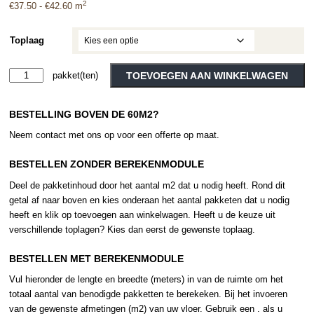
2
Prijsklasse:
€
37.50
-
€
42.60
m
€37.50
tot
Toplaag
€42.60
Tarkett
TOEVOEGEN AAN WINKELWAGEN
-
Alternative:
Naturals
BESTELLING BOVEN DE 60M2?
-
Travertin
Neem contact met ons op voor een offerte op maat.
Grande
-
BESTELLEN ZONDER BEREKENMODULE
Sand
Deel de pakketinhoud door het aantal m2 dat u nodig heeft. Rond dit
aantal
getal af naar boven en kies onderaan het aantal pakketen dat u nodig
heeft en klik op toevoegen aan winkelwagen. Heeft u de keuze uit
verschillende toplagen? Kies dan eerst de gewenste toplaag.
BESTELLEN MET BEREKENMODULE
Vul hieronder de lengte en breedte (meters) in van de ruimte om het
totaal aantal van benodigde pakketten te berekeken. Bij het invoeren
van de gewenste afmetingen (m2) van uw vloer. Gebruik een . als u