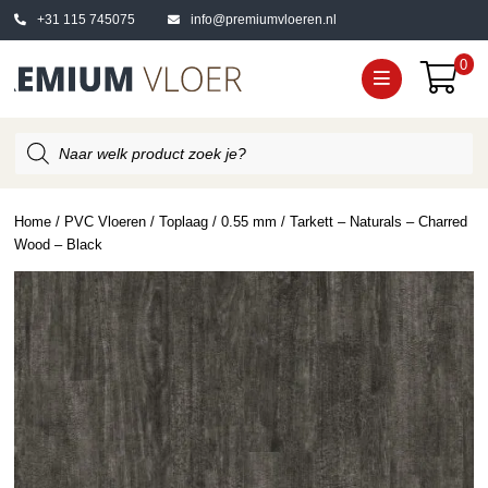
+31 115 745075
info@premiumvloeren.nl
0
Producten
zoeken
Home
/
PVC Vloeren
/
Toplaag
/
0.55 mm
/ Tarkett – Naturals – Charred
Wood – Black