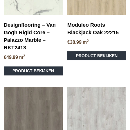
Designflooring – Van
Moduleo Roots
Gogh Rigid Core –
Blackjack Oak 22215
Palazzo Marble –
2
€
38.99
m
RKT2413
Di
PRODUCT BEKIJKEN
2
pr
€
49.99
m
he
me
PRODUCT BEKIJKEN
va
D
op
ka
ge
wo
op
de
pr