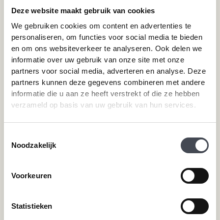
Megavisgraat PVC vloeren
Contact
Deze website maakt gebruik van cookies
Hongaarse punt PVC vloeren
Cookiebeleid
We gebruiken cookies om content en advertenties te
Betonlook PVC vloeren
personaliseren, om functies voor social media te bieden
Houtlook PVC vloeren
en om ons websiteverkeer te analyseren. Ook delen we
Steenlook PVC vloeren
informatie over uw gebruik van onze site met onze
partners voor social media, adverteren en analyse. Deze
partners kunnen deze gegevens combineren met andere
Merken
Service
informatie die u aan ze heeft verstrekt of die ze hebben
verzameld op basis van uw gebruik van hun services.
Pvc-vloeren van Forbo
Schoonmaken
Pvc-vloeren van Moduleo
Pvc-vloer laten leggen
Pvc-vloeren van Tarkett
Toplaag pvc vloer
Toestemmingsselectie
Therdex
Wat is pvc
Noodzakelijk
Designflooring
Voorkeuren
Hulp nodig?
Statistieken
Neem direct contact met ons op.