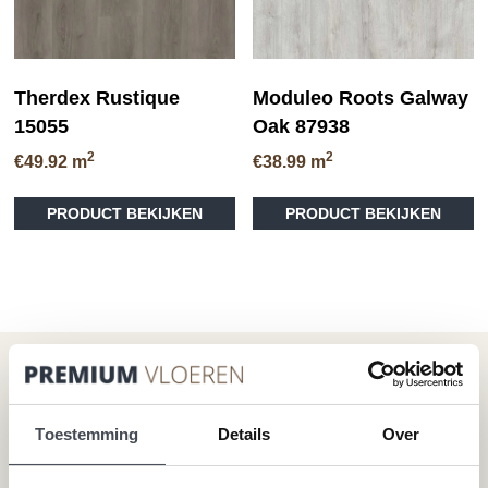
Therdex Rustique
Moduleo Roots Galway
15055
Oak 87938
2
2
€
49.92
m
€
38.99
m
PRODUCT BEKIJKEN
PRODUCT BEKIJKEN
Onze vloeren
Klantenservice
Plak-pvc-vloeren
Over premium vloeren
Toestemming
Details
Over
Klik-pvc-vloeren
Gratis kleurstalen
Visgraat PVC vloeren
Reviews