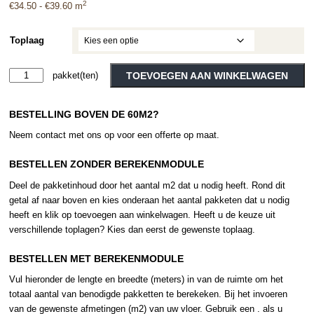
2
Prijsklasse:
€
34.50
-
€
39.60
m
€34.50
tot
Toplaag
€39.60
Tarkett
TOEVOEGEN AAN WINKELWAGEN
-
Alternative:
Naturals
BESTELLING BOVEN DE 60M2?
-
Charred
Neem contact met ons op voor een offerte op maat.
Wood
-
BESTELLEN ZONDER BEREKENMODULE
Black
Deel de pakketinhoud door het aantal m2 dat u nodig heeft. Rond dit
aantal
getal af naar boven en kies onderaan het aantal pakketen dat u nodig
heeft en klik op toevoegen aan winkelwagen. Heeft u de keuze uit
verschillende toplagen? Kies dan eerst de gewenste toplaag.
BESTELLEN MET BEREKENMODULE
Vul hieronder de lengte en breedte (meters) in van de ruimte om het
totaal aantal van benodigde pakketten te berekeken. Bij het invoeren
van de gewenste afmetingen (m2) van uw vloer. Gebruik een . als u