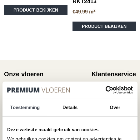
RKT2413
PRODUCT BEKIJKEN
2
€
49.99
m
PRODUCT BEKIJKEN
Onze vloeren
Klantenservice
Plak-pvc-vloeren
Over premium vloeren
Klik-pvc-vloeren
Gratis kleurstalen
Visgraat PVC vloeren
Reviews
Toestemming
Details
Over
Megavisgraat PVC vloeren
Contact
Hongaarse punt PVC vloeren
Cookiebeleid
Betonlook PVC vloeren
Deze website maakt gebruik van cookies
Houtlook PVC vloeren
We gebruiken cookies om content en advertenties te