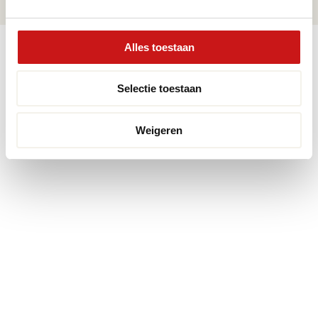
Alles toestaan
© 2026 Premium Vloeren
/
Privacy verklaring
/
Voorwaarden
/
Realisatie:
Searacon
Selectie toestaan
Weigeren