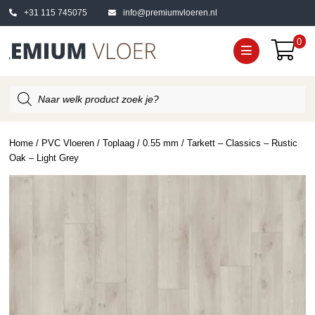
+31 115 745075
info@premiumvloeren.nl
0
Producten
zoeken
Home
/
PVC Vloeren
/
Toplaag
/
0.55 mm
/ Tarkett – Classics – Rustic
Oak – Light Grey