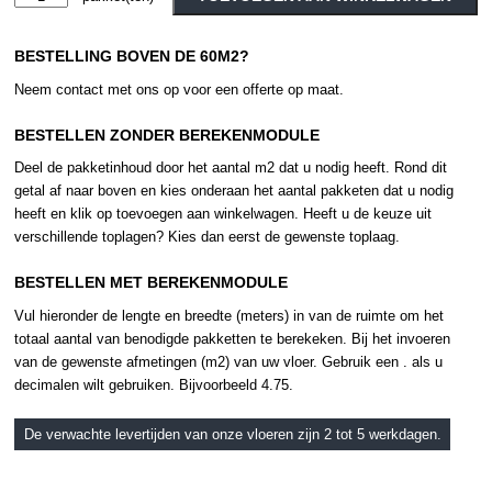
-
Alternative:
Classics
BESTELLING BOVEN DE 60M2?
-
Rustic
Neem contact met ons op voor een offerte op maat.
Oak
-
BESTELLEN ZONDER BEREKENMODULE
Light
Deel de pakketinhoud door het aantal m2 dat u nodig heeft. Rond dit
Grey
getal af naar boven en kies onderaan het aantal pakketen dat u nodig
aantal
heeft en klik op toevoegen aan winkelwagen. Heeft u de keuze uit
verschillende toplagen? Kies dan eerst de gewenste toplaag.
BESTELLEN MET BEREKENMODULE
Vul hieronder de lengte en breedte (meters) in van de ruimte om het
totaal aantal van benodigde pakketten te berekeken. Bij het invoeren
van de gewenste afmetingen (m2) van uw vloer. Gebruik een . als u
decimalen wilt gebruiken. Bijvoorbeeld 4.75.
De verwachte levertijden van onze vloeren zijn 2 tot 5 werkdagen.