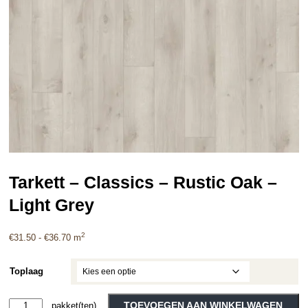
Tarkett – Classics – Rustic Oak –
Light Grey
2
Prijsklasse:
€
31.50
-
€
36.70
m
€31.50
tot
Toplaag
€36.70
Tarkett
TOEVOEGEN AAN WINKELWAGEN