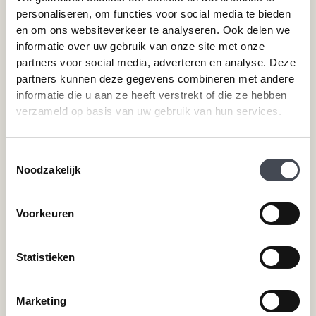
Steenlook PVC vloeren
personaliseren, om functies voor social media te bieden
en om ons websiteverkeer te analyseren. Ook delen we
informatie over uw gebruik van onze site met onze
Merken
Service
partners voor social media, adverteren en analyse. Deze
Pvc-vloeren van Forbo
Schoonmaken
partners kunnen deze gegevens combineren met andere
Pvc-vloeren van Moduleo
Pvc-vloer laten leggen
informatie die u aan ze heeft verstrekt of die ze hebben
verzameld op basis van uw gebruik van hun services.
Pvc-vloeren van Tarkett
Toplaag pvc vloer
Therdex
Wat is pvc
Designflooring
Toestemmingsselectie
Noodzakelijk
Hulp nodig?
Voorkeuren
Neem direct contact met ons op.
Telefoonnummer
Statistieken
+31 115 745075
Mail ons
Marketing
info@premiumvloeren.nl