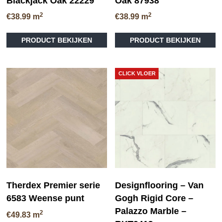
Blackjack Oak 22229
Oak 87938
2
2
€
38.99
m
€
38.99
m
Dit
PRODUCT BEKIJKEN
PRODUCT BEKIJKEN
product
heeft
meerdere
variaties.
CLICK VLOER
Deze
optie
kan
gekozen
worden
op
de
productpagina
Therdex Premier serie
Designflooring – Van
6583 Weense punt
Gogh Rigid Core –
Palazzo Marble –
2
€
49.83
m