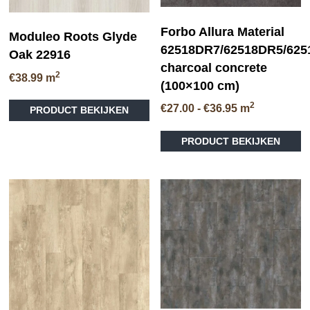
Forbo Allura Material
Moduleo Roots Glyde
62518DR7/62518DR5/62
Oak 22916
charcoal concrete
2
€
38.99
m
(100×100 cm)
Dit
2
Prijsklasse:
€
27.00
-
€
36.95
m
PRODUCT BEKIJKEN
product
€27.00
heeft
tot
meerdere
PRODUCT BEKIJKEN
€36.95
variaties.
Deze
optie
kan
gekozen
worden
op
de
productpagina