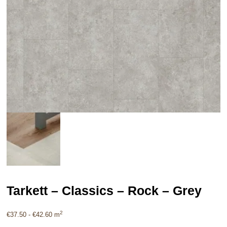
Tarkett – Classics – Rock – Grey
2
Prijsklasse:
€
37.50
-
€
42.60
m
€37.50