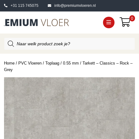
+31 115 745075
info@premiumvloeren.nl
0
Producten
zoeken
Home
/
PVC Vloeren
/
Toplaag
/
0.55 mm
/ Tarkett – Classics – Rock –
Grey