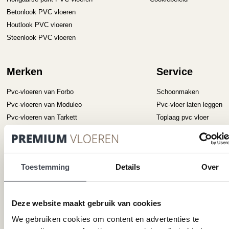
Betonlook PVC vloeren
Houtlook PVC vloeren
Steenlook PVC vloeren
Merken
Service
Pvc-vloeren van Forbo
Schoonmaken
Pvc-vloeren van Moduleo
Pvc-vloer laten leggen
Pvc-vloeren van Tarkett
Toplaag pvc vloer
Therdex
Wat is pvc
Designflooring
Toestemming
Details
Over
Hulp nodig?
Neem direct contact met ons op.
Deze website maakt gebruik van cookies
Telefoonnummer
We gebruiken cookies om content en advertenties te