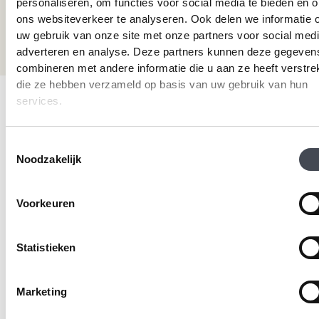
personaliseren, om functies voor social media te bieden en 
+31 115 745075
ons websiteverkeer te analyseren. Ook delen we informatie 
Mail ons
uw gebruik van onze site met onze partners voor social medi
info@premiumvloeren.nl
adverteren en analyse. Deze partners kunnen deze gegeven
combineren met andere informatie die u aan ze heeft verstrek
die ze hebben verzameld op basis van uw gebruik van hun
services.
© 2026 Premium Vloeren
/
Privacy verklaring
/
Voorwaarden
/
Realisatie:
Searacon
Toestemmingsselectie
Noodzakelijk
Voorkeuren
Statistieken
Marketing