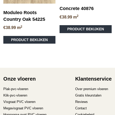
Concrete 40876
Moduleo Roots
2
€
38.99
m
Country Oak 54225
Di
2
€
38.99
m
PRODUCT BEKIJKEN
pr
Dit
he
PRODUCT BEKIJKEN
product
me
heeft
va
meerdere
D
variaties.
op
Deze
ka
optie
ge
kan
wo
gekozen
op
Onze vloeren
Klantenservice
worden
de
op
pr
Plak-pvc-vloeren
Over premium vloeren
de
Klik-pvc-vloeren
Gratis kleurstalen
productpagina
Visgraat PVC vloeren
Reviews
Megavisgraat PVC vloeren
Contact
Hongaarse punt PVC vloeren
Cookiebeleid