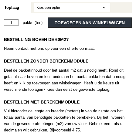
tot
Toplaag
€42.60
Tarkett
TOEVOEGEN AAN WINKELWAGEN
-
Alternative:
Classics
BESTELLING BOVEN DE 60M2?
-
Rock
Neem contact met ons op voor een offerte op maat.
-
Grey
BESTELLEN ZONDER BEREKENMODULE
aantal
Deel de pakketinhoud door het aantal m2 dat u nodig heeft. Rond dit
getal af naar boven en kies onderaan het aantal pakketen dat u nodig
heeft en klik op toevoegen aan winkelwagen. Heeft u de keuze uit
verschillende toplagen? Kies dan eerst de gewenste toplaag.
BESTELLEN MET BEREKENMODULE
Vul hieronder de lengte en breedte (meters) in van de ruimte om het
totaal aantal van benodigde pakketten te berekeken. Bij het invoeren
van de gewenste afmetingen (m2) van uw vloer. Gebruik een . als u
decimalen wilt gebruiken. Bijvoorbeeld 4.75.