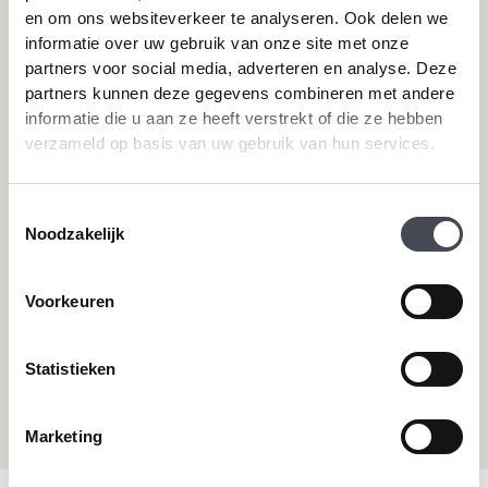
Merken
Service
en om ons websiteverkeer te analyseren. Ook delen we
informatie over uw gebruik van onze site met onze
Pvc-vloeren van Forbo
Schoonmaken
partners voor social media, adverteren en analyse. Deze
Pvc-vloeren van Moduleo
Pvc-vloer laten leggen
partners kunnen deze gegevens combineren met andere
Pvc-vloeren van Tarkett
Toplaag pvc vloer
informatie die u aan ze heeft verstrekt of die ze hebben
verzameld op basis van uw gebruik van hun services.
Therdex
Wat is pvc
Designflooring
Toestemmingsselectie
Noodzakelijk
Hulp nodig?
Neem direct contact met ons op.
Voorkeuren
Telefoonnummer
+31 115 745075
Statistieken
Mail ons
info@premiumvloeren.nl
Marketing