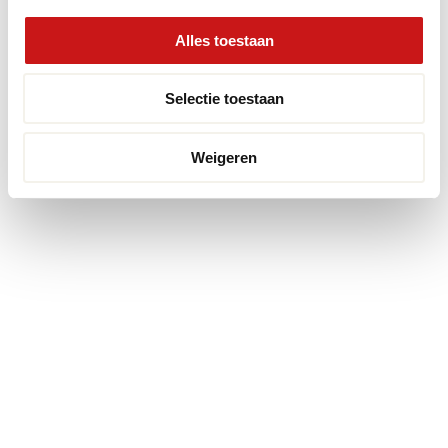
© 2026 Premium Vloeren
/
Privacy verklaring
/
Voorwaarden
/
Alles toestaan
Realisatie:
Searacon
Selectie toestaan
Weigeren