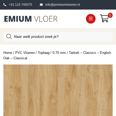
+31 115 745075
info@premiumvloeren.nl
0
Producten
zoeken
Home
/
PVC Vloeren
/
Toplaag
/
0.70 mm
/ Tarkett – Classics – English
Oak – Classical