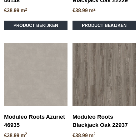
46148
Blackjack Oak 22229
2
2
€
38.99
m
€
38.99
m
Dit
Di
PRODUCT BEKIJKEN
PRODUCT BEKIJKEN
product
pr
heeft
he
meerdere
me
variaties.
va
Deze
D
optie
op
kan
ka
gekozen
ge
worden
wo
op
op
de
de
productpagina
pr
Moduleo Roots Azuriet
Moduleo Roots
46935
Blackjack Oak 22937
2
2
€
38.99
m
€
38.99
m