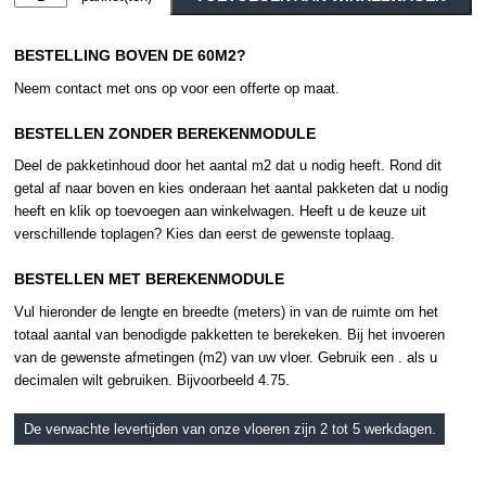
-
Alternative:
Classics
BESTELLING BOVEN DE 60M2?
-
English
Neem contact met ons op voor een offerte op maat.
Oak
-
BESTELLEN ZONDER BEREKENMODULE
Classical
Deel de pakketinhoud door het aantal m2 dat u nodig heeft. Rond dit
aantal
getal af naar boven en kies onderaan het aantal pakketen dat u nodig
heeft en klik op toevoegen aan winkelwagen. Heeft u de keuze uit
verschillende toplagen? Kies dan eerst de gewenste toplaag.
BESTELLEN MET BEREKENMODULE
Vul hieronder de lengte en breedte (meters) in van de ruimte om het
totaal aantal van benodigde pakketten te berekeken. Bij het invoeren
van de gewenste afmetingen (m2) van uw vloer. Gebruik een . als u
decimalen wilt gebruiken. Bijvoorbeeld 4.75.
De verwachte levertijden van onze vloeren zijn 2 tot 5 werkdagen.