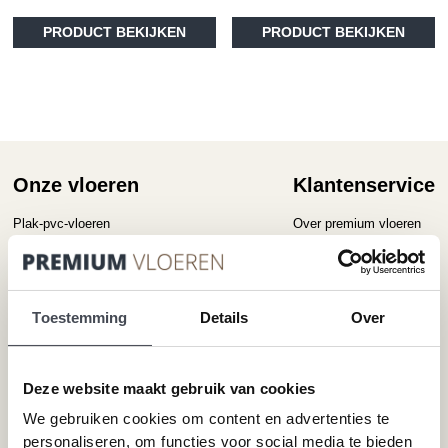
Dit
Di
PRODUCT BEKIJKEN
PRODUCT BEKIJKEN
product
pr
heeft
he
meerdere
me
variaties.
va
Deze
D
optie
op
kan
ka
gekozen
ge
Onze vloeren
Klantenservice
worden
wo
op
op
Plak-pvc-vloeren
Over premium vloeren
de
de
Klik-pvc-vloeren
Gratis kleurstalen
productpagina
pr
Visgraat PVC vloeren
Reviews
Megavisgraat PVC vloeren
Contact
Toestemming
Details
Over
Hongaarse punt PVC vloeren
Cookiebeleid
Betonlook PVC vloeren
Houtlook PVC vloeren
Deze website maakt gebruik van cookies
Steenlook PVC vloeren
We gebruiken cookies om content en advertenties te
personaliseren, om functies voor social media te bieden