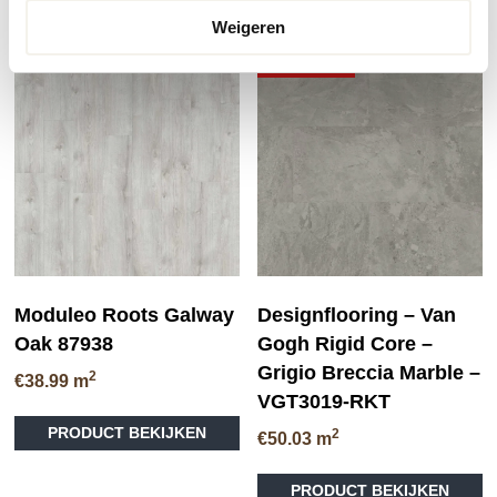
heeft
he
Weigeren
meerdere
me
variaties.
va
CLICK VLOER
Deze
D
optie
op
kan
ka
gekozen
ge
worden
wo
op
op
de
de
productpagina
pr
Moduleo Roots Galway
Designflooring – Van
Oak 87938
Gogh Rigid Core –
Grigio Breccia Marble –
2
€
38.99
m
VGT3019-RKT
PRODUCT BEKIJKEN
2
€
50.03
m
PRODUCT BEKIJKEN