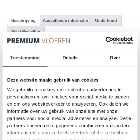
Beschrijving
Aanvullende informatie
Onderhoud
Staal Bestellen
Beschrijving
Toestemming
Details
Over
2
Aantal vierkante meter per pakket:
3,62m
Aantal planken per pakket: 14
Deze website maakt gebruik van cookies
Afmeting per plank: 19,6cm bij 132cm
We gebruiken cookies om content en advertenties te
Installatiemethode:
Dryback / Verlijmd
personaliseren, om functies voor social media te bieden
Vloerverwaming
: Geschikt, max 27°C
en om ons websiteverkeer te analyseren. Ook delen we
Slijtlaag
: 0.55 mm.
informatie over uw gebruik van onze site met onze
partners voor social media, adverteren en analyse. Deze
TRANSFORM – PROJECT EN RESIDENTIEEL GEBRUIK
partners kunnen deze gegevens combineren met andere
informatie die u aan ze heeft verstrekt of die ze hebben
Een luxueus, zacht en elegant design dat in elke woning gezelligheid
verzameld op basis van uw gebruik van hun services.