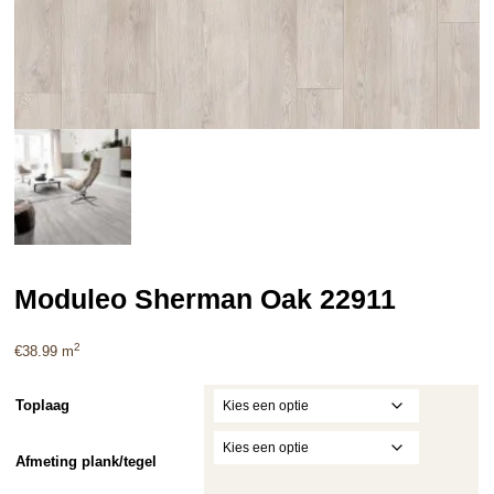
Moduleo Sherman Oak 22911
2
€
38.99
m
Toplaag
Afmeting plank/tegel