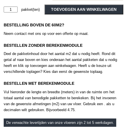
Moduleo
TOEVOEGEN AAN WINKELWAGEN
Sherman
Alternative:
Oak
BESTELLING BOVEN DE 60M2?
22911
aantal
Neem contact met ons op voor een offerte op maat.
BESTELLEN ZONDER BEREKENMODULE
Deel de pakketinhoud door het aantal m2 dat u nodig heeft. Rond dit
getal af naar boven en kies onderaan het aantal pakketen dat u nodig
heeft en klik op toevoegen aan winkelwagen. Heeft u de keuze uit
verschillende toplagen? Kies dan eerst de gewenste toplaag.
BESTELLEN MET BEREKENMODULE
Vul hieronder de lengte en breedte (meters) in van de ruimte om het
totaal aantal van benodigde pakketten te berekeken. Bij het invoeren
van de gewenste afmetingen (m2) van uw vloer. Gebruik een . als u
decimalen wilt gebruiken. Bijvoorbeeld 4.75.
De verwachte levertijden van onze vloeren zijn 2 tot 5 werkdagen.