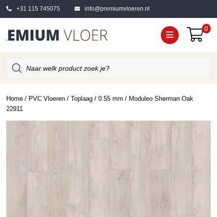
+31 115 745075
info@premiumvloeren.nl
0
Producten
zoeken
Home
/
PVC Vloeren
/
Toplaag
/
0.55 mm
/ Moduleo Sherman Oak
22911