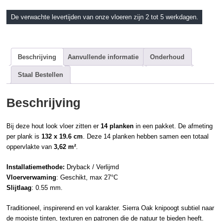
De verwachte levertijden van onze vloeren zijn 2 tot 5 werkdagen.
Beschrijving
Aanvullende informatie
Onderhoud
Staal Bestellen
Beschrijving
Bij deze hout look vloer zitten er
14 planken
in een pakket. De afmeting
per plank is
132 x 19.6 cm
. Deze 14 planken hebben samen een totaal
oppervlakte van
3,62 m²
.
Installatiemethode:
Dryback / Verlijmd
Vloerverwaming
: Geschikt, max 27°C
Slijtlaag
: 0.55 mm.
Traditioneel, inspirerend en vol karakter. Sierra Oak knipoogt subtiel naar
de mooiste tinten, texturen en patronen die de natuur te bieden heeft.