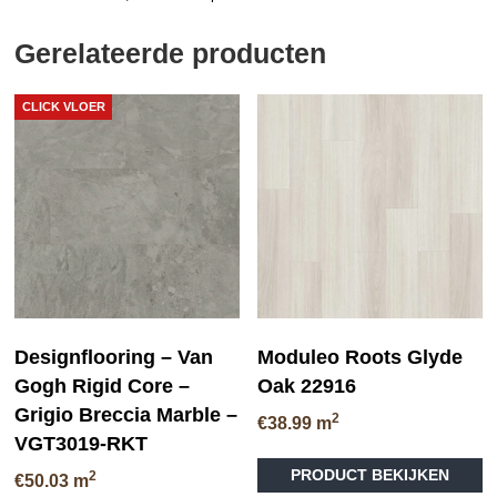
Gerelateerde producten
CLICK VLOER
Designflooring – Van
Moduleo Roots Glyde
Gogh Rigid Core –
Oak 22916
Grigio Breccia Marble –
2
€
38.99
m
VGT3019-RKT
Di
PRODUCT BEKIJKEN
2
pr
€
50.03
m