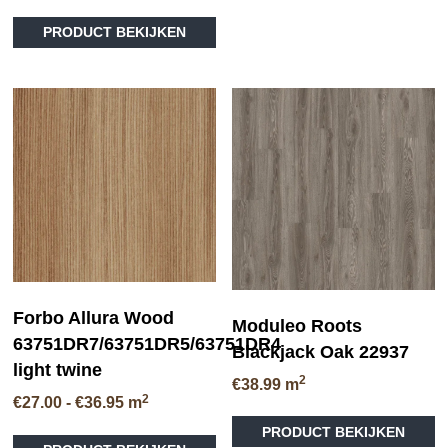
he
me
PRODUCT BEKIJKEN
va
D
op
ka
ge
wo
op
de
pr
Forbo Allura Wood
Moduleo Roots
63751DR7/63751DR5/63751DR4
Blackjack Oak 22937
light twine
2
€
38.99
m
2
Prijsklasse:
€
27.00
-
€
36.95
m
Di
€27.00
Dit
PRODUCT BEKIJKEN
pr
tot