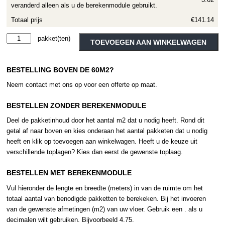
veranderd alleen als u de berekenmodule gebruikt.
Totaal prijs
€141.14
Moduleo
Alternative:
TOEVOEGEN AAN WINKELWAGEN
Roots
Sierra
BESTELLING BOVEN DE 60M2?
Oak
58936
Neem contact met ons op voor een offerte op maat.
aantal
BESTELLEN ZONDER BEREKENMODULE
Deel de pakketinhoud door het aantal m2 dat u nodig heeft. Rond dit
getal af naar boven en kies onderaan het aantal pakketen dat u nodig
heeft en klik op toevoegen aan winkelwagen. Heeft u de keuze uit
verschillende toplagen? Kies dan eerst de gewenste toplaag.
BESTELLEN MET BEREKENMODULE
Vul hieronder de lengte en breedte (meters) in van de ruimte om het
totaal aantal van benodigde pakketten te berekeken. Bij het invoeren
van de gewenste afmetingen (m2) van uw vloer. Gebruik een . als u
decimalen wilt gebruiken. Bijvoorbeeld 4.75.