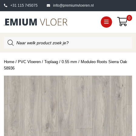
+31 115 745075
info@premiumvloeren.nl
0
Producten
zoeken
Home
/
PVC Vloeren
/
Toplaag
/
0.55 mm
/ Moduleo Roots Sierra Oak
58936