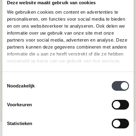
Deze website maakt gebruik van cookies
Pvc-vloeren van Forbo
Schoonmaken
We gebruiken cookies om content en advertenties te
Pvc-vloeren van Moduleo
Pvc-vloer laten leggen
personaliseren, om functies voor social media te bieden
Pvc-vloeren van Tarkett
Toplaag pvc vloer
en om ons websiteverkeer te analyseren. Ook delen we
Therdex
Wat is pvc
informatie over uw gebruik van onze site met onze
Designflooring
partners voor social media, adverteren en analyse. Deze
partners kunnen deze gegevens combineren met andere
informatie die u aan ze heeft verstrekt of die ze hebben
Hulp nodig?
verzameld op basis van uw gebruik van hun services.
Neem direct contact met ons op.
Toestemmingsselectie
Telefoonnummer
Noodzakelijk
+31 115 745075
Mail ons
Voorkeuren
info@premiumvloeren.nl
Statistieken
© 2026 Premium Vloeren
/
Privacy verklaring
/
Voorwaarden
/