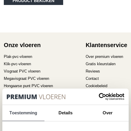
PRODUCT BEKIJKEN
product
he
€36.95
heeft
me
meerdere
va
variaties.
D
Deze
op
optie
ka
kan
ge
gekozen
Onze vloeren
Klantenservice
wo
worden
op
op
Plak-pvc-vloeren
Over premium vloeren
de
de
pr
Klik-pvc-vloeren
Gratis kleurstalen
productpagina
Visgraat PVC vloeren
Reviews
Megavisgraat PVC vloeren
Contact
Hongaarse punt PVC vloeren
Cookiebeleid
Betonlook PVC vloeren
Houtlook PVC vloeren
Steenlook PVC vloeren
Toestemming
Details
Over
Merken
Service