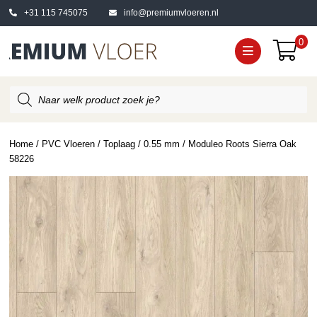
+31 115 745075
info@premiumvloeren.nl
0
Producten
zoeken
Home
/
PVC Vloeren
/
Toplaag
/
0.55 mm
/ Moduleo Roots Sierra Oak
58226