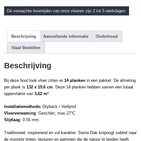
De verwachte levertijden van onze vloeren zijn 2 tot 5 werkdagen.
Beschrijving
Aanvullende informatie
Onderhoud
Staal Bestellen
Beschrijving
Bij deze hout look vloer zitten er
14 planken
in een pakket. De afmeting
per plank is
132 x 19.6 cm
. Deze 14 planken hebben samen een totaal
oppervlakte van
3,62 m²
.
Installatiemethode:
Dryback / Verlijmd
Vloerverwaming
: Geschikt, max 27°C
Slijtlaag
: 0.55 mm.
Traditioneel, inspirerend en vol karakter. Sierra Oak knipoogt subtiel naar
de mooiste tinten, texturen en patronen die de natuur te bieden heeft.