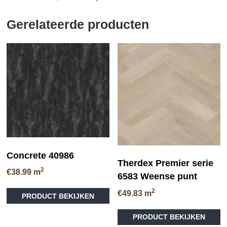
Gerelateerde producten
Concrete 40986
Therdex Premier serie
2
€
38.99
m
6583 Weense punt
Dit
2
€
49.83
m
PRODUCT BEKIJKEN
product
heeft
PRODUCT BEKIJKEN
meerdere