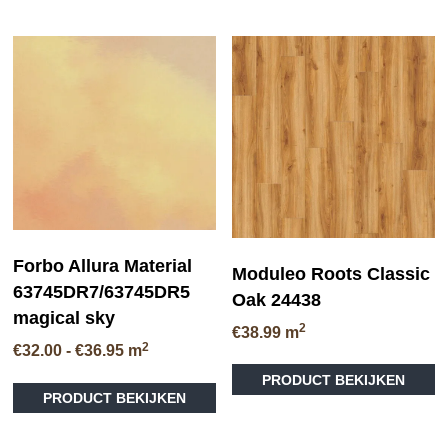
variaties.
Deze
optie
kan
gekozen
worden
op
de
productpagina
Forbo Allura Material
Moduleo Roots Classic
63745DR7/63745DR5
Oak 24438
magical sky
2
€
38.99
m
2
Prijsklasse:
€
32.00
-
€
36.95
m
Di
€32.00
Dit
PRODUCT BEKIJKEN
pr
tot
PRODUCT BEKIJKEN
product
he
€36.95
heeft
me
meerdere
va