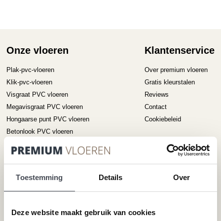
variaties.
D
Deze
op
optie
ka
kan
ge
gekozen
Onze vloeren
Klantenservice
wo
worden
op
op
Plak-pvc-vloeren
Over premium vloeren
de
de
pr
Klik-pvc-vloeren
Gratis kleurstalen
productpagina
Visgraat PVC vloeren
Reviews
Megavisgraat PVC vloeren
Contact
Hongaarse punt PVC vloeren
Cookiebeleid
Betonlook PVC vloeren
Houtlook PVC vloeren
Steenlook PVC vloeren
Toestemming
Details
Over
Merken
Service
Pvc-vloeren van Forbo
Schoonmaken
Deze website maakt gebruik van cookies
Pvc-vloeren van Moduleo
Pvc-vloer laten leggen