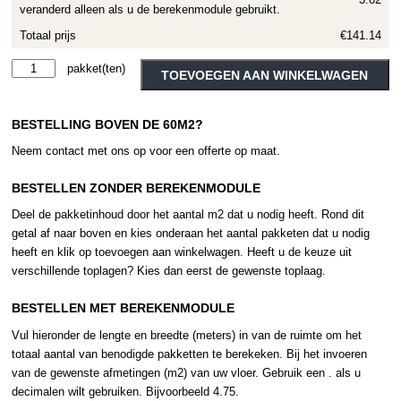
veranderd alleen als u de berekenmodule gebruikt.
Totaal prijs
€141.14
Moduleo
Alternative:
TOEVOEGEN AAN WINKELWAGEN
Roots
Sierra
BESTELLING BOVEN DE 60M2?
Oak
58226
Neem contact met ons op voor een offerte op maat.
aantal
BESTELLEN ZONDER BEREKENMODULE
Deel de pakketinhoud door het aantal m2 dat u nodig heeft. Rond dit
getal af naar boven en kies onderaan het aantal pakketen dat u nodig
heeft en klik op toevoegen aan winkelwagen. Heeft u de keuze uit
verschillende toplagen? Kies dan eerst de gewenste toplaag.
BESTELLEN MET BEREKENMODULE
Vul hieronder de lengte en breedte (meters) in van de ruimte om het
totaal aantal van benodigde pakketten te berekeken. Bij het invoeren
van de gewenste afmetingen (m2) van uw vloer. Gebruik een . als u
decimalen wilt gebruiken. Bijvoorbeeld 4.75.