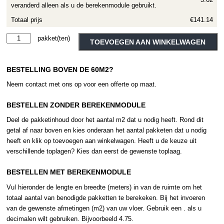
veranderd alleen als u de berekenmodule gebruikt.
Totaal prijs
€141.14
Moduleo
Alternative:
TOEVOEGEN AAN WINKELWAGEN
Roots
Marsh
BESTELLING BOVEN DE 60M2?
Wood
22248
Neem contact met ons op voor een offerte op maat.
aantal
BESTELLEN ZONDER BEREKENMODULE
Deel de pakketinhoud door het aantal m2 dat u nodig heeft. Rond dit
getal af naar boven en kies onderaan het aantal pakketen dat u nodig
heeft en klik op toevoegen aan winkelwagen. Heeft u de keuze uit
verschillende toplagen? Kies dan eerst de gewenste toplaag.
BESTELLEN MET BEREKENMODULE
Vul hieronder de lengte en breedte (meters) in van de ruimte om het
totaal aantal van benodigde pakketten te berekeken. Bij het invoeren
van de gewenste afmetingen (m2) van uw vloer. Gebruik een . als u
decimalen wilt gebruiken. Bijvoorbeeld 4.75.