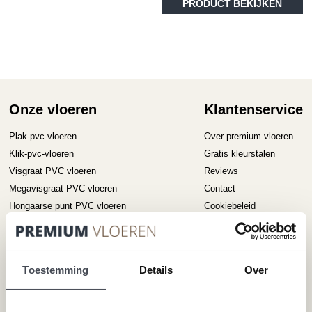
PRODUCT BEKIJKEN
optie
kan
gekozen
worden
op
de
productpagina
Onze vloeren
Klantenservice
Plak-pvc-vloeren
Over premium vloeren
Klik-pvc-vloeren
Gratis kleurstalen
Visgraat PVC vloeren
Reviews
Megavisgraat PVC vloeren
Contact
Hongaarse punt PVC vloeren
Cookiebeleid
Betonlook PVC vloeren
Houtlook PVC vloeren
Steenlook PVC vloeren
Toestemming
Details
Over
Merken
Service