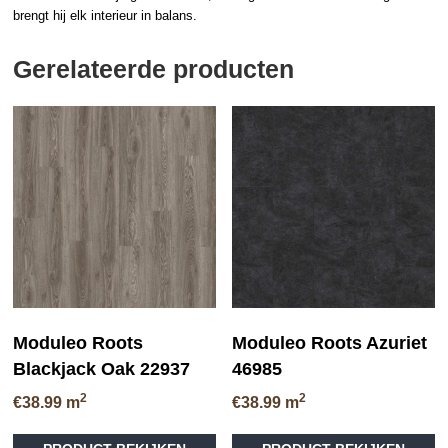
brengt hij elk interieur in balans.
Gerelateerde producten
Moduleo Roots
Moduleo Roots Azuriet
Blackjack Oak 22937
46985
2
2
€
38.99
m
€
38.99
m
Dit
Di