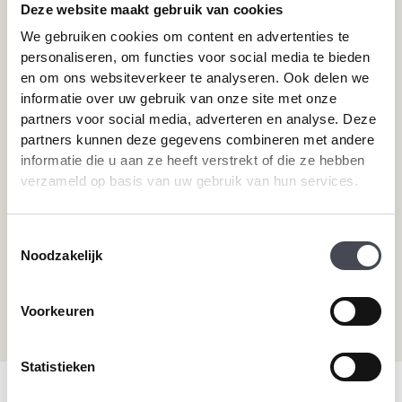
Deze website maakt gebruik van cookies
Pvc-vloeren van Forbo
Schoonmaken
We gebruiken cookies om content en advertenties te
Pvc-vloeren van Moduleo
Pvc-vloer laten leggen
personaliseren, om functies voor social media te bieden
Pvc-vloeren van Tarkett
Toplaag pvc vloer
en om ons websiteverkeer te analyseren. Ook delen we
Therdex
Wat is pvc
informatie over uw gebruik van onze site met onze
Designflooring
partners voor social media, adverteren en analyse. Deze
partners kunnen deze gegevens combineren met andere
informatie die u aan ze heeft verstrekt of die ze hebben
Hulp nodig?
verzameld op basis van uw gebruik van hun services.
Neem direct contact met ons op.
Toestemmingsselectie
Telefoonnummer
Noodzakelijk
+31 115 745075
Mail ons
Voorkeuren
info@premiumvloeren.nl
Statistieken
© 2026 Premium Vloeren
/
Privacy verklaring
/
Voorwaarden
/