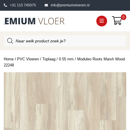
+31 115 745075
info@premiumvloeren.nl
0
Producten
zoeken
Home
/
PVC Vloeren
/
Toplaag
/
0.55 mm
/ Moduleo Roots Marsh Wood
22248