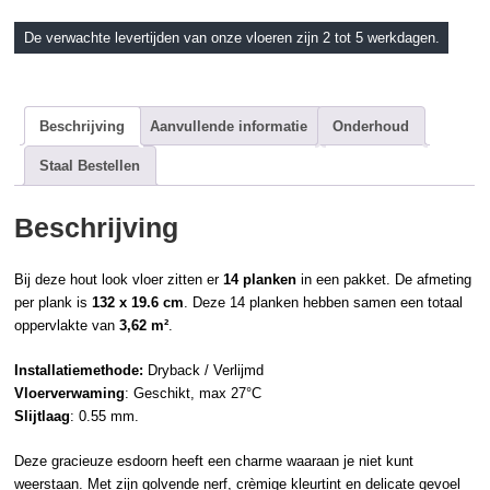
De verwachte levertijden van onze vloeren zijn 2 tot 5 werkdagen.
Beschrijving
Aanvullende informatie
Onderhoud
Staal Bestellen
Beschrijving
Bij deze hout look vloer zitten er
14 planken
in een pakket. De afmeting
per plank is
132 x 19.6 cm
. Deze 14 planken hebben samen een totaal
oppervlakte van
3,62 m²
.
Installatiemethode:
Dryback / Verlijmd
Vloerverwaming
: Geschikt, max 27°C
Slijtlaag
: 0.55 mm.
Deze gracieuze esdoorn heeft een charme waaraan je niet kunt
weerstaan. Met zijn golvende nerf, crèmige kleurtint en delicate gevoel