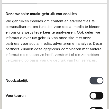
Oak 87938
Country Oak 54991
2
2
€
38.99
m
€
38.99
m
Deze website maakt gebruik van cookies
Di
We gebruiken cookies om content en advertenties te
PRODUCT BEKIJKEN
PRODUCT BEKIJKEN
pr
personaliseren, om functies voor social media te bieden
he
en om ons websiteverkeer te analyseren. Ook delen we
me
informatie over uw gebruik van onze site met onze
va
partners voor social media, adverteren en analyse. Deze
D
partners kunnen deze gegevens combineren met andere
op
informatie die u aan ze heeft verstrekt of die ze hebben
ka
ge
Onze vloeren
Klantenservice
verzameld op basis van uw gebruik van hun services.
wo
op
Plak-pvc-vloeren
Over premium vloeren
de
Toestemmingsselectie
Klik-pvc-vloeren
Gratis kleurstalen
pr
Noodzakelijk
Visgraat PVC vloeren
Reviews
Megavisgraat PVC vloeren
Contact
Hongaarse punt PVC vloeren
Cookiebeleid
Voorkeuren
Betonlook PVC vloeren
Houtlook PVC vloeren