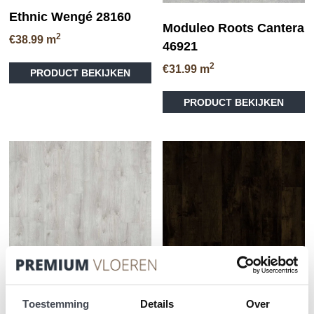
Ethnic Wengé 28160
Moduleo Roots Cantera
2
€
38.99
m
46921
Dit
2
€
31.99
m
PRODUCT BEKIJKEN
product
heeft
PRODUCT BEKIJKEN
meerdere
variaties.
Deze
optie
kan
gekozen
worden
op
de
productpagina
Toestemming
Details
Over
Moduleo Roots Galway
Moduleo Roots