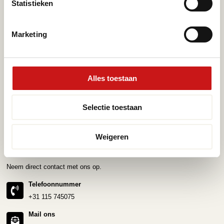
Statistieken
Steenlook PVC vloeren
Marketing
Merken
Service
Pvc-vloeren van Forbo
Schoonmaken
Pvc-vloeren van Moduleo
Pvc-vloer laten leggen
Alles toestaan
Pvc-vloeren van Tarkett
Toplaag pvc vloer
Therdex
Wat is pvc
Selectie toestaan
Designflooring
Weigeren
Hulp nodig?
Neem direct contact met ons op.
Telefoonnummer
+31 115 745075
Mail ons