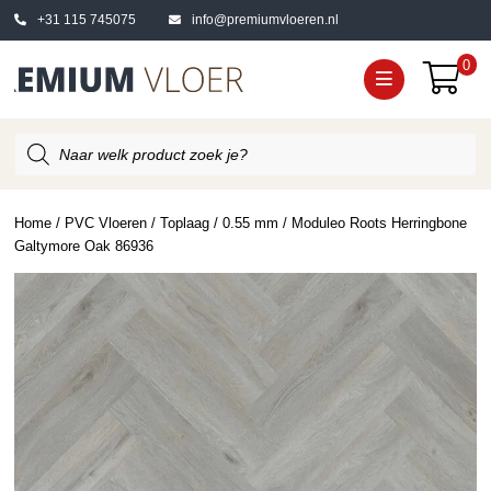
+31 115 745075
info@premiumvloeren.nl
0
Producten
zoeken
Home
/
PVC Vloeren
/
Toplaag
/
0.55 mm
/ Moduleo Roots Herringbone
Galtymore Oak 86936