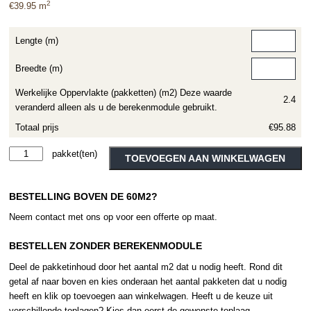
2
€
39.95
m
Lengte (m)
Breedte (m)
Werkelijke Oppervlakte (pakketten) (m2) Deze waarde
2.4
veranderd alleen als u de berekenmodule gebruikt.
Totaal prijs
€95.88
Moduleo
Alternative:
TOEVOEGEN AAN WINKELWAGEN
Roots
Herringbone
BESTELLING BOVEN DE 60M2?
Galtymore
Oak
Neem contact met ons op voor een offerte op maat.
86936
aantal
BESTELLEN ZONDER BEREKENMODULE
Deel de pakketinhoud door het aantal m2 dat u nodig heeft. Rond dit
getal af naar boven en kies onderaan het aantal pakketen dat u nodig
heeft en klik op toevoegen aan winkelwagen. Heeft u de keuze uit
verschillende toplagen? Kies dan eerst de gewenste toplaag.